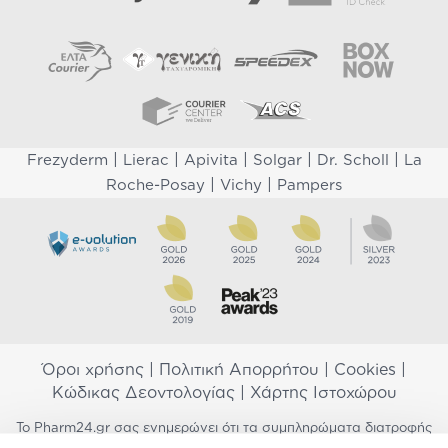
|
|
|
|
|
Frezyderm
Lierac
Apivita
Solgar
Dr. Scholl
La
|
|
Roche-Posay
Vichy
Pampers
Όροι χρήσης
|
Πολιτική Απορρήτου
|
Cookies
|
Κώδικας Δεοντολογίας
|
Χάρτης Ιστοχώρου
Το Pharm24.gr σας ενημερώνει ότι τα συμπληρώματα διατροφής
δεν αντικαθιστούν μια ισορροπημένη διατροφή και δεν