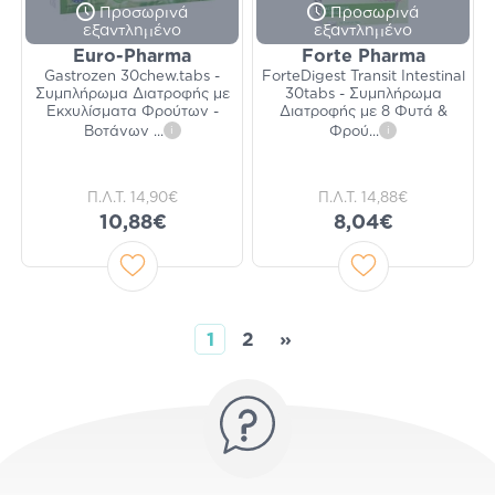
Προσωρινά
Προσωρινά
εξαντλημένο
εξαντλημένο
Euro-Pharma
Forte Pharma
Gastrozen 30chew.tabs -
ForteDigest Transit Intestinal
Συμπλήρωμα Διατροφής με
30tabs - Συμπλήρωμα
Εκχυλίσματα Φρούτων -
Διατροφής με 8 Φυτά &
Βοτάνων
...
i
Φρού
...
i
Π.Λ.Τ.
14,90€
Π.Λ.Τ.
14,88€
10,88€
8,04€
1
2
»