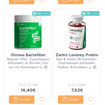
Αγορά
Αγορά
82
πόντοι
38
πόντοι
Olonea Bactefiber
Zarbis Laxaney Prebio
Regular 150g - Συμπλήρωμα
Kids & Adults 28 Gummies -
Διατροφής με Φυτικές Ίνες
Συμπλήρωμα Διατροφής
για την Ανακούφιση α
...
i
Παιδιών & Ενηλίκων μ
...
i
Π.Λ.Τ.
27,79€
Π.Λ.Τ.
9,90€
16,40€
7,62€
Αγορά
Αγορά