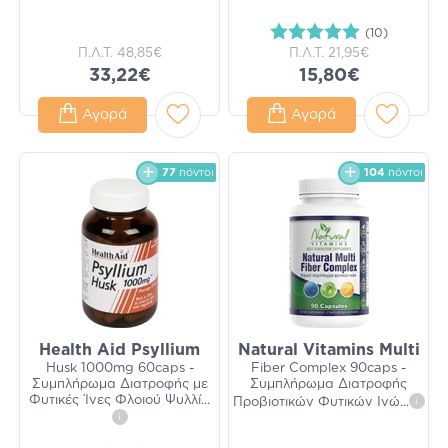
(10)
Π.Λ.Τ.
48,85€
Π.Λ.Τ.
21,95€
33,22€
15,80€
Αγορά
Αγορά
77
πόντοι
104
πόντοι
Health Aid Psyllium
Natural Vitamins Multi
Husk 1000mg 60caps -
Fiber Complex 90caps -
Συμπλήρωμα Διατροφής με
Συμπλήρωμα Διατροφής
Φυτικές Ίνες Φλοιού Ψυλλί
...
Προβιοτικών Φυτικών Ινώ
...
i
i