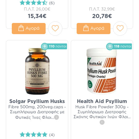
(6)
Π.Λ.Τ.
26,00€
Π.Λ.Τ.
32,99€
15,34€
20,78€
Αγορά
Αγορά
110
πόντοι
118
πόντοι
Solgar Psyllium Husks
Health Aid Psyllium
Fibre 500mg, 200veg.caps -
Husk Fibre Powder 300g -
Συμπλήρωμα Διατροφής με
Συμπλήρωμα Διατροφής
Σκόνης Φυτικών Ινών Φλοι
...
Φυτικές Ίνες Φλοι
...
i
i
(4)