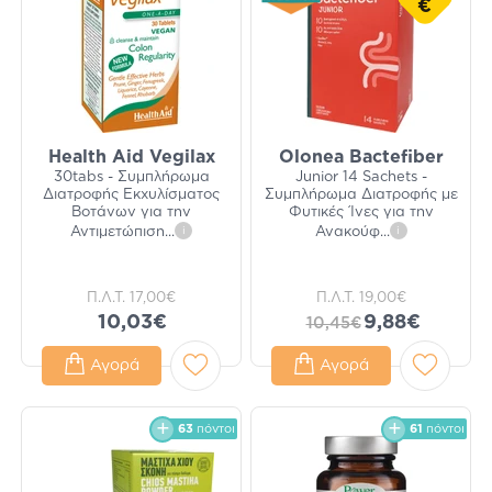
€
Health Aid Vegilax
Olonea Bactefiber
30tabs - Συμπλήρωμα
Junior 14 Sachets -
Διατροφής Εκχυλίσματος
Συμπλήρωμα Διατροφής με
Βοτάνων για την
Φυτικές Ίνες για την
Αντιμετώπιση
...
i
Ανακούφ
...
i
Π.Λ.Τ.
17,00€
Π.Λ.Τ.
19,00€
10,03€
9,88€
10,45€
Αγορά
Αγορά
63
πόντοι
61
πόντοι