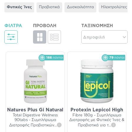
Φυτικές Ίνες
Προβιοτικά
Δυσκοιλιότητα
Ηλεκτρολύτες
ΦΊΛΤΡΑ
ΠΡΟΒΟΛΉ
ΤΑΞΙΝΌΜΗΣΗ
Δημοφιλή
166
πόντοι
79
πόντοι
Natures Plus Gi Natural
Protexin Lepicol High
Total Digestive Wellness
Fibre 180g - Συμπλήρωμα
90tabs - Συμπλήρωμα
Διατροφής με Φυτικές Ίνες &
Διατροφής Προβιοτικών
...
i
Προβιοτικά για τ
...
i