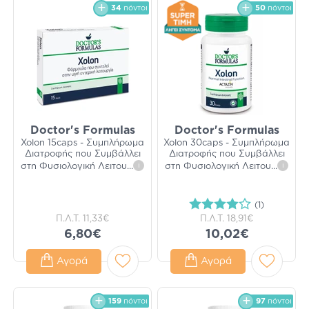
34
πόντοι
50
πόντοι
Doctor's Formulas
Doctor's Formulas
Xolon 15caps - Συμπλήρωμα
Xolon 30caps - Συμπλήρωμα
Διατροφής που Συμβάλλει
Διατροφής που Συμβάλλει
στη Φυσιολογική Λειτου
...
i
στη Φυσιολογική Λειτου
...
i
(1)
Π.Λ.Τ.
11,33€
Π.Λ.Τ.
18,91€
6,80€
10,02€
Αγορά
Αγορά
159
πόντοι
97
πόντοι