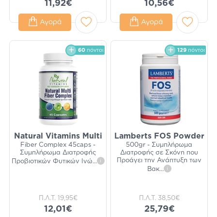
11,92€
10,56€
Αγορά
Αγορά
60
πόντοι
129
πόντοι
Natural Vitamins Multi
Lamberts FOS Powder
Fiber Complex 45caps -
500gr - Συμπλήρωμα
Συμπλήρωμα Διατροφής
Διατροφής σε Σκόνη που
Προάγει την Ανάπτυξη των
Προβιοτικών Φυτικών Ινώ
...
i
Βακ
...
i
Π.Λ.Τ.
19,95€
Π.Λ.Τ.
38,50€
12,01€
25,79€