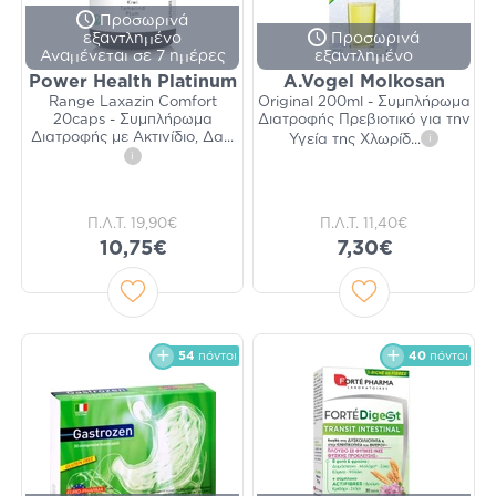
Προσωρινά
εξαντλημένο
Προσωρινά
Αναμένεται σε 7 ημέρες
εξαντλημένο
Power Health Platinum
A.Vogel Molkosan
Range Laxazin Comfort
Original 200ml - Συμπλήρωμα
20caps - Συμπλήρωμα
Διατροφής Πρεβιοτικό για την
Διατροφής με Ακτινίδιο, Δα
...
Υγεία της Χλωρίδ
...
i
i
Π.Λ.Τ.
19,90€
Π.Λ.Τ.
11,40€
10,75€
7,30€
54
πόντοι
40
πόντοι