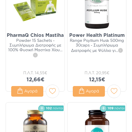
PharmaQ Chios Mastiha
Power Health Platinum
Powder 15 Sachets -
Range Psyllium Husk 500mg
Συμπλήρωμα Διατροφής με
30caps - Συμπλήρωμα
100% Φυσική Μαστίχα Χίου
...
Διατροφής με Ψύλλιο γι
...
i
i
Π.Λ.Τ.
14,55€
Π.Λ.Τ.
20,95€
12,66€
12,15€
Αγορά
Αγορά
102
πόντοι
109
πόντοι