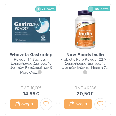
75
πόντοι
103
πόντοι
Erbozeta Gastrodep
Now Foods Inulin
Powder 14 Sachets -
Prebiotic Pure Powder 227g -
Συμπλήρωμα Διατροφής
Συμπλήρωμα Διατροφής
Φυτικών Εκχυλισμάτων &
Φυτικών Ινών σε Μορφή Σ
...
Μετάλλω
...
i
i
Π.Λ.Τ.
16,66€
Π.Λ.Τ.
46,58€
14,99€
20,50€
Αγορά
Αγορά