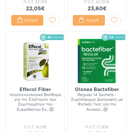
Π.Λ.Τ.
32,91€
Π.Λ.Τ.
40,00€
22,05€
23,60€
Αγορά
Αγορά
60
πόντοι
53
πόντοι
Effecol Fiber
Olonea Bactefiber
Ιατροτεχνολογικό Βοήθημα
Regular 14 Sachets -
για την Ελάττωση των
Συμπλήρωμα Διατροφής με
Συμπτωμάτων του
Φυτικές Ίνες για την
Ευερέθιστου Εν
...
i
Ανακού
...
i
Π.Λ.Τ.
14,19€
Π.Λ.Τ.
17,90€