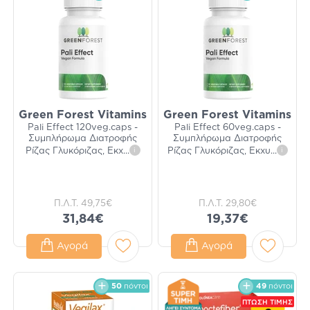
Green Forest Vitamins
Green Forest Vitamins
Pali Effect 120veg.caps -
Pali Effect 60veg.caps -
Συμπλήρωμα Διατροφής
Συμπλήρωμα Διατροφής
Ρίζας Γλυκόριζας, Εκχ
...
i
Ρίζας Γλυκόριζας, Εκχυ
...
i
Π.Λ.Τ.
49,75€
Π.Λ.Τ.
29,80€
31,84€
19,37€
Αγορά
Αγορά
50
πόντοι
49
πόντοι
ΠΤΩΣΗ ΤΙΜΗΣ