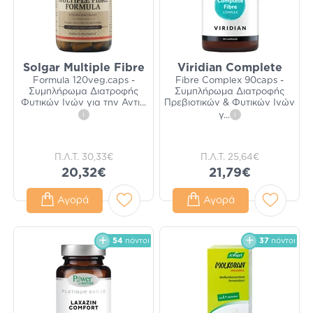
Solgar Multiple Fibre
Viridian Complete
Formula 120veg.caps -
Fibre Complex 90caps -
Συμπλήρωμα Διατροφής
Συμπλήρωμα Διατροφής
Φυτικών Ινών για την Αντι
...
Πρεβιοτικών & Φυτικών Ινών
i
γ
...
i
Π.Λ.Τ.
30,33€
Π.Λ.Τ.
25,64€
20,32€
21,79€
Αγορά
Αγορά
54
πόντοι
37
πόντοι