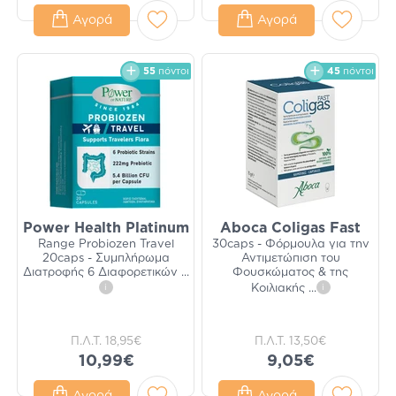
Αγορά
Αγορά
55
πόντοι
45
πόντοι
Power Health Platinum
Aboca Coligas Fast
Range Probiozen Travel
30caps - Φόρμουλα για την
20caps - Συμπλήρωμα
Αντιμετώπιση του
Διατροφής 6 Διαφορετικών
...
Φουσκώματος & της
i
Κοιλιακής
...
i
Π.Λ.Τ.
18,95€
Π.Λ.Τ.
13,50€
10,99€
9,05€