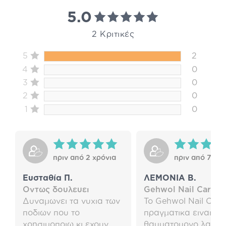
5.0
2 Κριτικές
5
2
4
0
3
0
2
0
1
0
πριν από 2 χρόνια
πριν από 7 χρό
Ευσταθία Π.
ΛΕΜΟΝΙΑ Β.
Οντως δουλευει
Gehwol Nail Care
Δυναμωνει τα νυχια των
Το Gehwol Nail Care
ποδιων που το
πραγματικα ειναι εν
χρησιμοποιω κι εχουν
θαυματουργο λαδακι