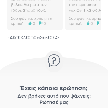
βελτιωθει μετα τον
την περιποιηση
τραυματισμο τους.
νυχιων..ειχα σοβαρο
προβλημα με το
Σου φάνηκε χρήσιμη η
Σου φάνηκε χρήσιμη 
ξεφλουδισμα...εκαν
κριτική;
0
0
κριτική;
0
0
μασαζ με το λαδακι
χρειαστηκε παραπα
› Δείτε όλες τις κριτικές (2)
απο δυο εως τρις φ
και σταματησε το
ξεφλουδισμα..πιστε
οτι ειναι η καλυτερη
εταιρεια για την
αντιμετωπιση των ν
για χερια και ποδια...
Έχεις κάποια ερώτηση;
Δεν βρήκες αυτό που ψάχνεις;
Ρώτησέ μας