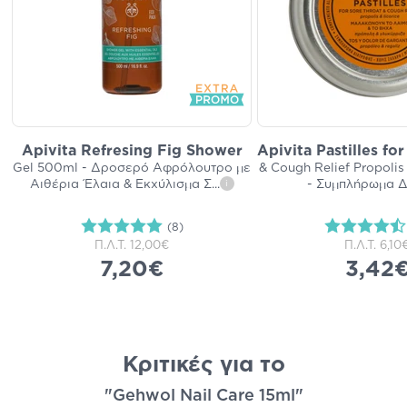
Apivita Refresing Fig Shower
Apivita Pastilles fo
Gel 500ml - Δροσερό Αφρόλουτρο με
& Cough Relief Propolis
Αιθέρια Έλαια & Εκχύλισμα Σ
...
- Συμπλήρωμα Δ
i
(8)
Π.Λ.Τ.
12,00€
Π.Λ.Τ.
6,10
7,20€
3,42
Κριτικές για το
"Gehwol Nail Care 15ml"