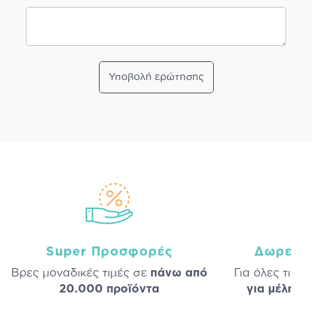
Υποβολή ερώτησης
Super Προσφορές
Δωρεάν
Βρες μοναδικές τιμές σε
πάνω από
Για όλες τις 
20.000 προϊόντα
για μέλη
σε