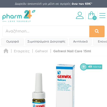
Δωρεάν αποστολή για μέλη σε αγορές
άνω των 69€*
0
Ομορφιά
Συμπληρώματα Διατροφής
Αντηλιακά
Εποχι
Εταιρείες
Gehwol
Gehwol Nail Care 15ml
49
πόντοι