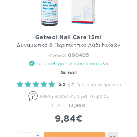
Gehwol Nail Care 15ml
Δυναμωτικό & Περιποιητικό Λάδι Νυχιών
000405
Κωδικός
Σε απόθεμα - Άμεση αποστολή
Gehwol
5.0
(2)
Γράψε τη γνώμη σου
Κάνε μία ερώτηση για το προϊόν
Π.Λ.Τ.
13,86€
9,84€