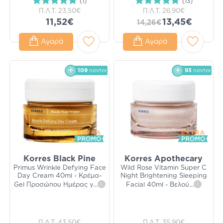
(1)
(13)
Π.Λ.Τ.
23,50€
Π.Λ.Τ.
26,90€
11,52€
13,45€
14,26€
Αγορά
Αγορά
109
πόντοι
93
πόντοι
Korres Black Pine
Korres Apothecary
Primus Wrinkle Defying Face
Wild Rose Vitamin Super C
Day Cream 40ml - Κρέμα-
Night Brightening Sleeping
Gel Προσώπου Ημέρας γ
...
i
Facial 40ml - Βελού
...
i
Π.Λ.Τ.
43,50€
Π.Λ.Τ.
35,90€