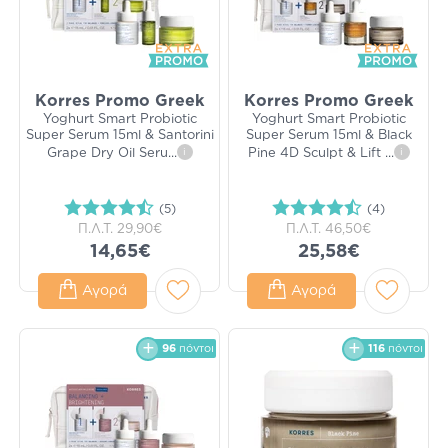
Korres Promo Greek
Korres Promo Greek
Yoghurt Smart Probiotic
Yoghurt Smart Probiotic
Super Serum 15ml & Santorini
Super Serum 15ml & Black
Grape Dry Oil Seru
...
i
Pine 4D Sculpt & Lift
...
i
(5)
(4)
Π.Λ.Τ.
29,90€
Π.Λ.Τ.
46,50€
14,65€
25,58€
Αγορά
Αγορά
96
πόντοι
116
πόντοι