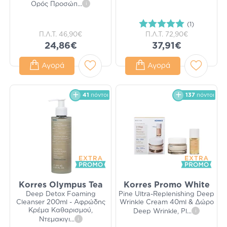
Ορός Προσώπ
...
i
(1)
Π.Λ.Τ.
46,90€
Π.Λ.Τ.
72,90€
24,86€
37,91€
Αγορά
Αγορά
41
πόντοι
137
πόντοι
Korres Olympus Tea
Korres Promo White
Deep Detox Foaming
Pine Ultra-Replenishing Deep
Cleanser 200ml - Αφρώδης
Wrinkle Cream 40ml & Δώρο
Κρέμα Καθαρισμού,
Deep Wrinkle, Pl
...
i
Ντεμακιγι
...
i