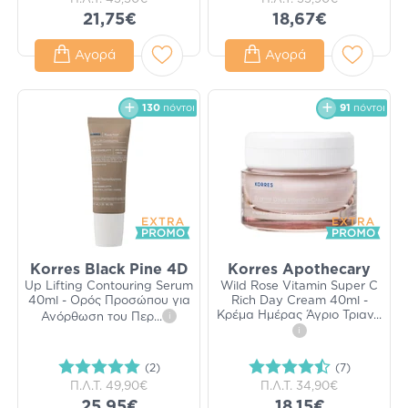
21,75€
18,67€
Αγορά
Αγορά
130
πόντοι
91
πόντοι
Korres Black Pine 4D
Korres Apothecary
Up Lifting Contouring Serum
Wild Rose Vitamin Super C
40ml - Ορός Προσώπου για
Rich Day Cream 40ml -
Κρέμα Ημέρας Άγριο Τριαν
...
Ανόρθωση του Περ
...
i
i
(2)
(7)
Π.Λ.Τ.
49,90€
Π.Λ.Τ.
34,90€
25,95€
18,15€