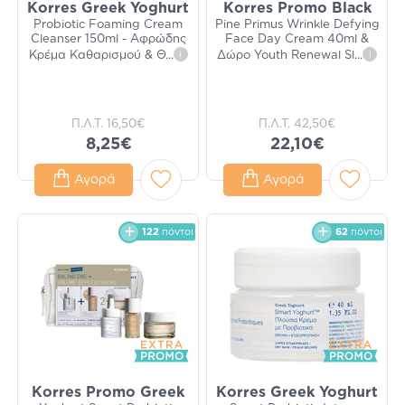
Korres Greek Yoghurt
Korres Promo Black
Probiotic Foaming Cream
Pine Primus Wrinkle Defying
Cleanser 150ml - Αφρώδης
Face Day Cream 40ml &
Κρέμα Καθαρισμού & Θ
...
i
Δώρο Youth Renewal Sl
...
i
Π.Λ.Τ.
16,50€
Π.Λ.Τ.
42,50€
8,25€
22,10€
Αγορά
Αγορά
122
πόντοι
62
πόντοι
Korres Promo Greek
Korres Greek Yoghurt