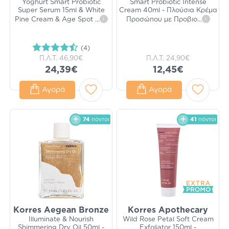
Yoghurt Smart Probiotic
Smart Probiotic Intense
Super Serum 15ml & White
Cream 40ml - Πλούσια Κρέμα
Pine Cream & Age Spot
...
i
Προσώπου με Προβιο
...
i
(4)
Π.Λ.Τ.
46,90€
Π.Λ.Τ.
24,90€
24,39€
12,45€
Αγορά
Αγορά
74
πόντοι
41
πόντοι
Korres Aegean Bronze
Korres Apothecary
Illuminate & Nourish
Wild Rose Petal Soft Cream
Shimmering Dry Oil 50ml -
Exfoliator 150ml -