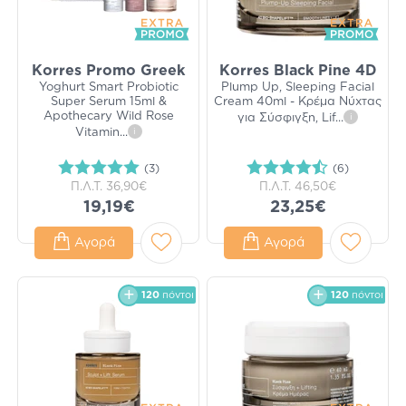
Korres Promo Greek
Korres Black Pine 4D
Yoghurt Smart Probiotic
Plump Up, Sleeping Facial
Super Serum 15ml &
Cream 40ml - Κρέμα Νύχτας
Apothecary Wild Rose
για Σύσφιγξη, Lif
...
i
Vitamin
...
i
(3)
(6)
Π.Λ.Τ.
36,90€
Π.Λ.Τ.
46,50€
19,19€
23,25€
Αγορά
Αγορά
120
πόντοι
120
πόντοι