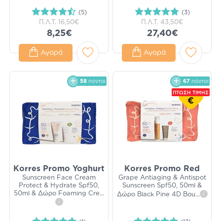
(5)
(3)
Π.Λ.Τ.
16,50€
Π.Λ.Τ.
43,50€
8,25€
27,40€
Αγορά
Αγορά
58
πόντοι
67
πόντοι
ΠΤΩΣΗ ΤΙΜΗΣ
€
Korres Promo Yoghurt
Korres Promo Red
Sunscreen Face Cream
Grape Antiaging & Antispot
Protect & Hydrate Spf50,
Sunscreen Spf50, 50ml &
50ml & Δώρο Foaming Cre
...
Δώρο Black Pine 4D Bou
...
i
i