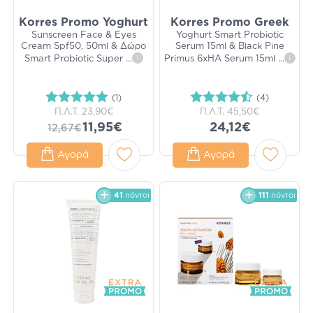
Korres Promo Yoghurt
Korres Promo Greek
Sunscreen Face & Eyes
Yoghurt Smart Probiotic
Cream Spf50, 50ml & Δώρο
Serum 15ml & Black Pine
Smart Probiotic Super
...
i
Primus 6xHA Serum 15ml
...
i
(1)
(4)
Π.Λ.Τ.
23,90€
Π.Λ.Τ.
45,50€
11,95€
24,12€
12,67€
Αγορά
Αγορά
41
πόντοι
111
πόντοι