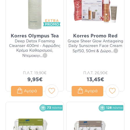
Korres Olympus Tea
Korres Promo Red
Deep Detox Foaming
Grape Sheer Glow Antiageing
Cleanser 400ml - Αφρώδης
Daily Sunscreen Face Cream
Κρέμα Καθαρισμού,
Spf50, 50ml & Δώρο
...
i
Ντεμακιγι
...
i
Π.Λ.Τ.
19,90€
Π.Λ.Τ.
26,90€
9,95€
13,45€
Αγορά
Αγορά
73
πόντοι
128
πόντοι