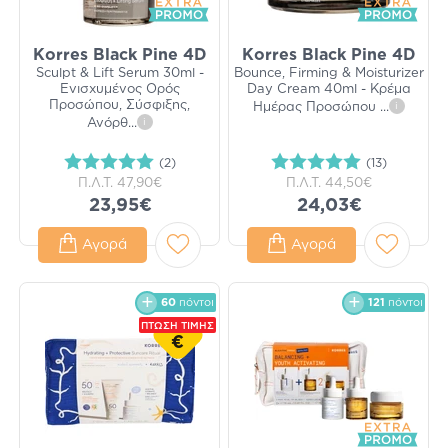
Korres Black Pine 4D
Korres Black Pine 4D
Sculpt & Lift Serum 30ml -
Bounce, Firming & Moisturizer
Ενισχυμένος Ορός
Day Cream 40ml - Κρέμα
Προσώπου, Σύσφιξης,
Ημέρας Προσώπου
...
i
Ανόρθ
...
i
(2)
(13)
Π.Λ.Τ.
47,90€
Π.Λ.Τ.
44,50€
23,95€
24,03€
Αγορά
Αγορά
60
πόντοι
121
πόντοι
ΠΤΩΣΗ ΤΙΜΗΣ
€