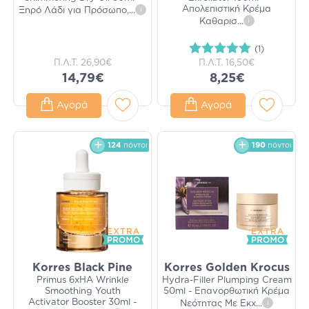
Απολεπιστική Κρέμα
Ξηρό Λάδι για Πρόσωπο,
...
i
Καθαρισ
...
i
(1)
Π.Λ.Τ.
26,90€
Π.Λ.Τ.
16,50€
14,79€
8,25€
Αγορά
Αγορά
124
πόντοι
190
πόντοι
Korres Black Pine
Korres Golden Krocus
Primus 6xHA Wrinkle
Hydra-Filler Plumping Cream
Smoothing Youth
50ml - Επανορθωτική Κρέμα
Activator Booster 30ml -
Νεότητας Με Εκχ
...
i