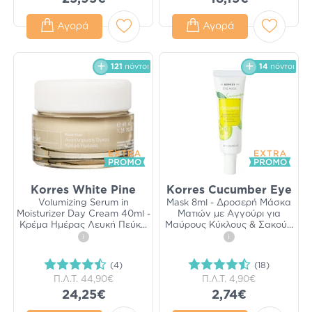
Αγορά
Αγορά
121
πόντοι
14
πόντοι
Korres White Pine
Korres Cucumber Eye
Volumizing Serum in
Mask 8ml - Δροσερή Μάσκα
Moisturizer Day Cream 40ml -
Ματιών με Aγγούρι για
Κρέμα Ημέρας Λευκή Πεύκ
...
Μαύρους Κύκλους & Σακού
...
i
i
(4)
(18)
Π.Λ.Τ.
44,90€
Π.Λ.Τ.
4,90€
24,25€
2,74€