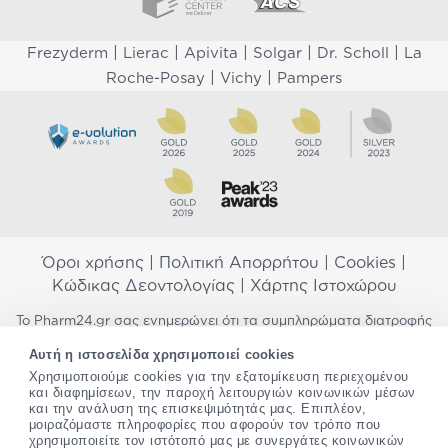
|
|
|
|
|
Frezyderm
Lierac
Apivita
Solgar
Dr. Scholl
La
|
|
Roche-Posay
Vichy
Pampers
Όροι χρήσης
|
Πολιτική Απορρήτου
|
Cookies
|
Κώδικας Δεοντολογίας
|
Χάρτης Ιστοχώρου
Το Pharm24.gr σας ενημερώνει ότι τα συμπληρώματα διατροφής
δεν αντικαθιστούν μια ισορροπημένη διατροφή και δεν
Αυτή η ιστοσελίδα χρησιμοποιεί cookies
προορίζονται για την πρόληψη, αγωγή ή θεραπεία ανθρώπινης
Χρησιμοποιούμε cookies για την εξατομίκευση περιεχομένου
νόσου. Συμβουλευτείτε τον γιατρό σας εάν είστε έγκυος,
και διαφημίσεων, την παροχή λειτουργιών κοινωνικών μέσων
θηλάζετε, ακολουθείτε παράλληλα φαρμακευτική αγωγή ή
και την ανάλυση της επισκεψιμότητάς μας. Επιπλέον,
αντιμετωπίζετε προβλήματα υγείας πριν χρησιμοποιήσετε
μοιραζόμαστε πληροφορίες που αφορούν τον τρόπο που
οποιοδήποτε συμπλήρωμα διατροφής. Προσπαθούμε διαρκώς να
χρησιμοποιείτε τον ιστότοπό μας με συνεργάτες κοινωνικών
σας παρέχουμε ακριβείς και έγκυρες πληροφορίες. Σε περίπτωση