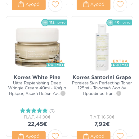
Αγορά
Αγορά
112
πόντοι
40
πόντοι
Korres White Pine
Korres Santorini Grape
Ultra Replenishing Deep
Poreless Skin Perfecting Toner
Wringle Cream 40ml - Κρέμα
125ml - Τονωτική Λοσιόν
Ημέρας Λευκή Πεύκη Αν
...
i
Προσώπου Εμπ
...
i
(3)
Π.Λ.Τ.
44,90€
Π.Λ.Τ.
16,50€
22,45€
7,92€
Αγορά
Αγορά