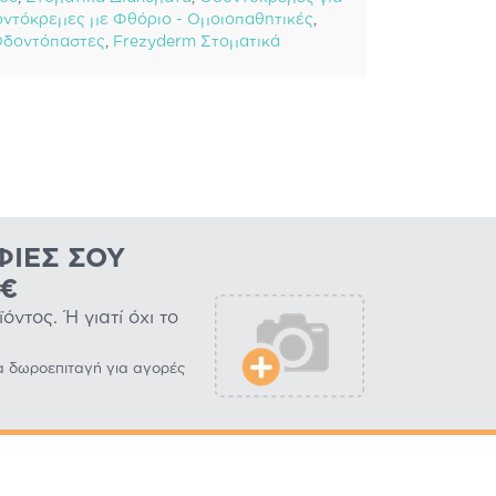
ντόκρεμες με Φθόριο - Ομοιoπαθητικές
,
Οδοντόπαστες
,
Frezyderm Στοματικά
ΦΊΕΣ ΣΟΥ
0€
ντος. Ή γιατί όχι το
α δωροεπιταγή για αγορές