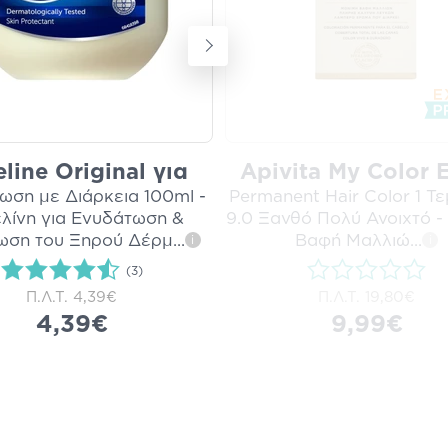
line Original για
Apivita My Color E
ωση με Διάρκεια 100ml -
Permanent Hair Color 1 Τε
λίνη για Ενυδάτωση &
9.0 Ξανθό Πολύ Ανοιχτό -
ωση του Ξηρού Δέρμ
...
Βαφή Μαλλιώ
...
i
i
(3)
Π.Λ.Τ.
4,39€
Π.Λ.Τ.
19,80€
4,39€
9,99€