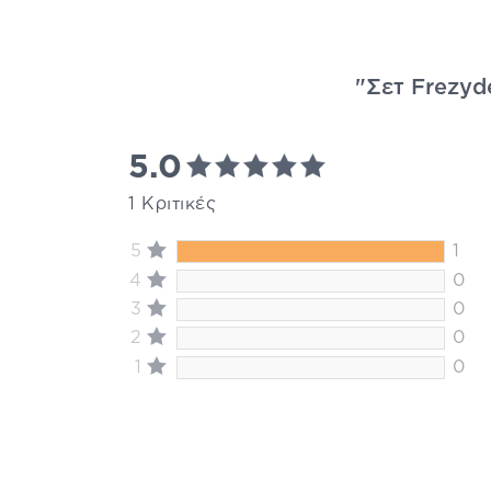
"Σετ Frezyd
5.0
1 Κριτικές
5
1
4
0
3
0
2
0
1
0