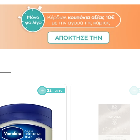
22
πόντοι