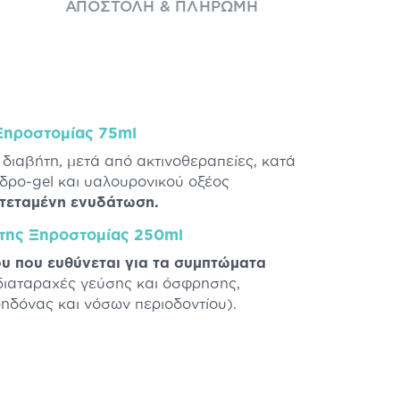
ΑΠΟΣΤΟΛΉ & ΠΛΗΡΩΜΉ
 Ξηροστομίας 75ml
 διαβήτη, μετά από ακτινοθεραπείες, κατά
υδρο-gel και υαλουρονικού οξέος
ατεταμένη ενυδάτωση.
 της Ξηροστομίας 250ml
ου
που ευθύνεται για τα συμπτώματα
διαταραχές γεύσης και όσφρησης,
ρηδόνας και νόσων περιοδοντίου).