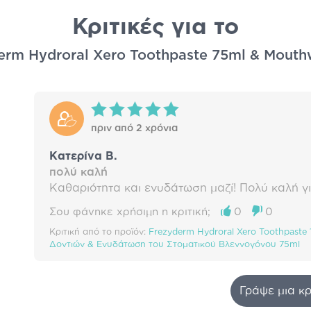
Κριτικές για το
erm Hydroral Xero Toothpaste 75ml & Mout
πριν από 2 χρόνια
Κατερίνα Β.
πολύ καλή
Καθαριότητα και ενυδάτωση μαζί! Πολύ καλή γ
Σου φάνηκε χρήσιμη η κριτική;
0
0
Κριτική από το προϊόν:
Frezyderm Hydroral Xero Toothpast
Δοντιών & Ενυδάτωση του Στοματικού Βλεννογόνου 75ml
Γράψε μια κρ