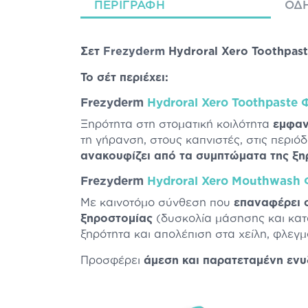
ΠΕΡΙΓΡΑΦΉ
ΟΔΗ
Σετ
Frezyderm
Hydroral Xero Toothpas
Το σέτ περιέχει:
Frezyderm
Hydroral Xero Toothpaste 
Ξηρότητα στη στοματική κοιλότητα
εμφαν
τη γήρανση, στους καπνιστές, στις περιό
ανακουφίζει από τα συμπτώματα της ξ
Frezyderm
Hydroral Xero Mouthwash Φ
Με καινοτόμο σύνθεση που
επαναφέρει 
ξηροστομίας
(δυσκολία μάσησης και κατ
ξηρότητα και απολέπιση στα χείλη, φλεγμ
Προσφέρει
άμεση και παρατεταμένη εν