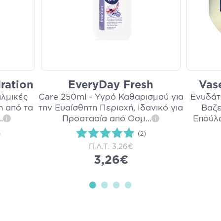
ration
EveryDay Fresh
Vase
αλμικές
Care 250ml - Υγρό Καθαρισμού για
Ενυδάτ
η από τα
την Ευαίσθητη Περιοχή, Ιδανικό για
Βαζε
..
Προστασία από Οσμ
...
Επούλ
i
i
)
(2)
Π.Λ.Τ.
3,26€
3,26€