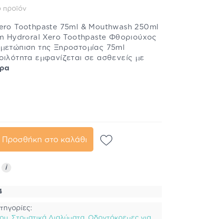
 προϊόν
Xero Toothpaste 75ml & Mouthwash 250ml
rm Hydroral Xero Toothpaste Φθοριούχος
ιμετώπιση της Ξηροστομίας 75ml
οιλότητα εμφανίζεται σε ασθενείς με
ερα
Προσθήκη στο καλάθι
ς
i
4
τηγορίες:
ίου
,
Στοματικά Διαλύματα
,
Οδοντόκρεμες για