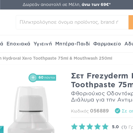
Δωρεάν αποστολή σε Μέλη,
άνω των 69€*
κά
Εποχιακά
Υγιεινή
Μητέρα-Παιδί
Φαρμακείο
Αδ
m Hydroral Xero Toothpaste 75ml & Mouthwash 250ml
Σετ Frezyderm 
60
πόντοι
Toothpaste 75
Φθοριούχος Οδοντόκρ
Διάλυμα για την Αντι
056889
Σε α
Κωδικός
5.0
(1)
Γ