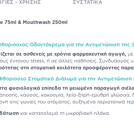
ΓΊΕΣ - ΧΡΉΣΗΣ
ΣΥΣΤΑΤΙΚΆ
te 75ml & Mouthwash 250ml
Φθοριούχος Οδοντόκρεμα για την Αντιμετώπιση της
ίζεται σε ασθενείς με χρόνια φαρμακευτική αγωγή,
με
δους έντονου stress, ή σε άλλες παθήσεις. Συνδυασμός 
ηρότητας στη στοματική κοιλότητα προσφέροντας παρ
θοριούχο Στοματικό Διάλυμα για την Αντιμετώπιση
στα φυσιολογικά επίπεδα τη μειωμένη παραγωγή σιέλ
άποσης, καύσος, κακοσμία, λεία-ξηρή-ερυθρή γλώσσα, 
ονή στις γωνίες του στόματος, αυξημένα περιστατικά τε
υδάτωση
και καταπολεμά τη μικροβιακή πλάκα.