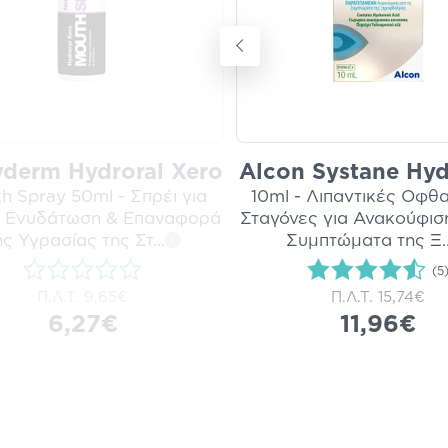
yderm Hydroral Xero
Alcon Systane Hyd
h Spray 50ml - Σπρέι για
10ml - Λιπαντικές Οφθ
 Ενυδάτωση & Επαναφορά
Σταγόνες για Ανακούφισ
ης Υγρασίας της Στ
...
Συμπτώματα της Ξ
.
i
(5
Π.Λ.Τ.
9,65€
Π.Λ.Τ.
15,74€
6,27€
11,96€