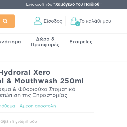
Ενίσχυση του
"Χαμόγελο του Παιδιού"
Είσοδος
Το καλάθι μου
0
Δώρα &
υνάτισμα
Εταιρείες
Προσφορές
Hydroral Xero
ml & Mouthwash 250ml
εμα & Φθοριούχο Στοματικό
μετώπιση της Ξηροστομίας
πόθεμα - Άμεση αποστολή
ράψε τη γνώμη σου