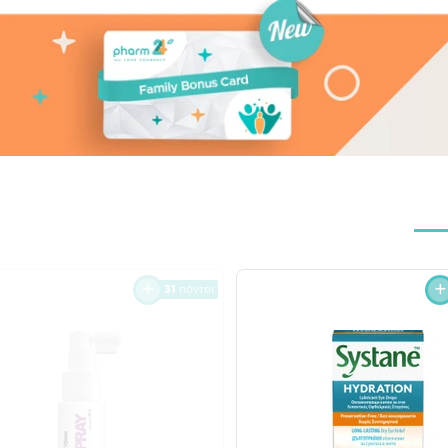
31
πόντοι