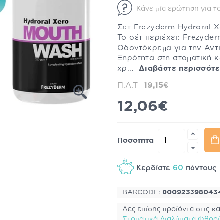
Κάνε μία ερώτηση για το
Σετ Frezyderm Hydroral 
Το σέτ περιέχει: Frezyde
Οδοντόκρεμα για την Αντ
Ξηρότητα στη στοματική κ
χρ...
Διαβάστε περισσότ
Π.Λ.Τ.
19,15€
12,06€
Ποσότητα
Κερδίστε
60
πόντου
BARCODE:
000923398043
Δες επίσης προϊόντα στις κα
Στοματικά Διαλύματα Φθορ