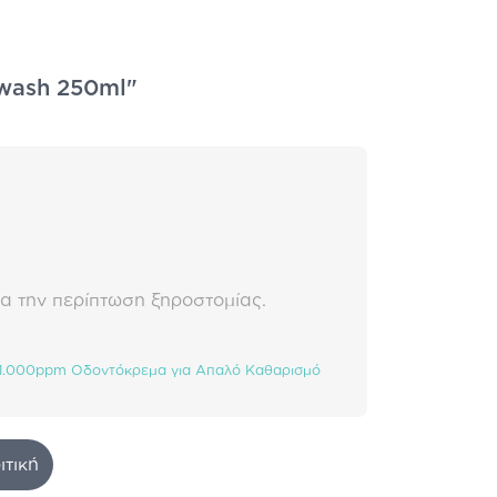
hwash 250ml"
ια την περίπτωση ξηροστομίας.
e 1.000ppm Οδοντόκρεμα για Απαλό Καθαρισμό
ιτική