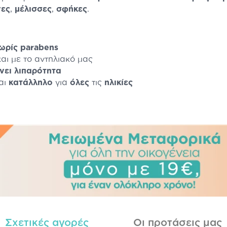
γες
,
μέλισσες
,
σφήκες
.
χωρίς parabens
αι με το αντηλιακό μας
ήνει λιπαρότητα
ναι
κατάλληλο
για
όλες
τις
ηλικίες
Σχετικές αγορές
Οι προτάσεις μας