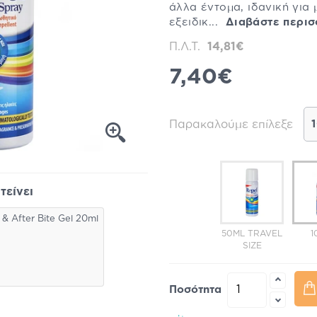
άλλα έντομα, ιδανική για 
εξειδικ...
Διαβάστε περι
Π.Λ.Τ.
14,81€
7,40€
Παρακαλούμε επίλεξε
τείνει
& After Bite Gel 20ml
50ML TRAVEL
1
SIZE
Ποσότητα