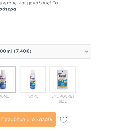
μικρούς και μεγάλους! Τα
σσότερα
100ml (7,40€)
00ML
150ML
15ML POCKET
SIZE
Προσθήκη στο καλάθι