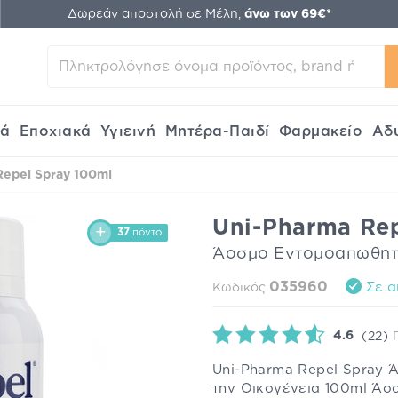
Δωρεάν αποστολή σε Μέλη,
άνω των 69€*
κά
Εποχιακά
Υγιεινή
Μητέρα-Παιδί
Φαρμακείο
Αδ
Repel Spray 100ml
Uni-Pharma Rep
37
πόντοι
Άοσμο Εντομοαπωθητικ
035960
Σε α
Κωδικός
4.6
(22)
Uni-Pharma Repel Spray 
την Οικογένεια 100ml Άο