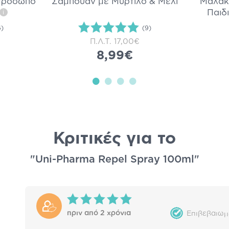
Πρόσωπο
Σαμπουάν με Μύρτιλο & Μέλι
Μαλακ
Παιδ
i
6)
(9)
Π.Λ.Τ.
17,00€
8,99€
Κριτικές για το
"Uni-Pharma Repel Spray 100ml"
πριν από 2 χρόνια
Επιβεβαιωμ