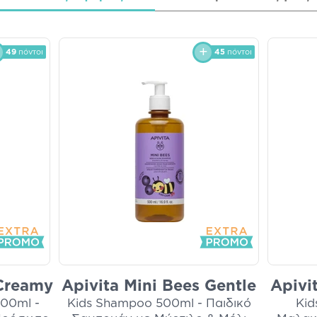
49
πόντοι
45
πόντοι
 Creamy
Apivita Mini Bees Gentle
Apivi
300ml -
Kids Shampoo 500ml - Παιδικό
Kid