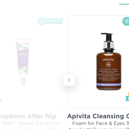
26
πόντοι
ezyderm After Nip
Apivita Cleansing
n 30ml - Απαλό Gel για την
Foam for Face & Eyes 