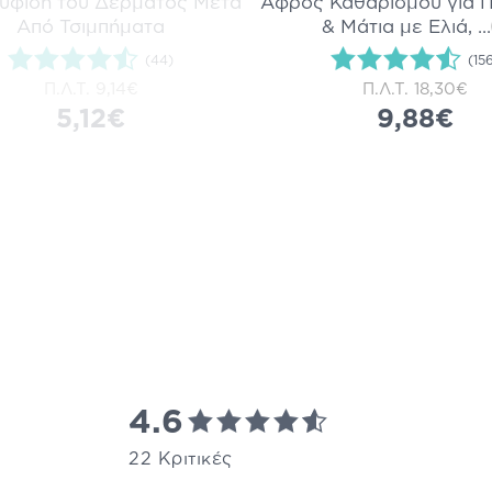
ύφιση του Δέρματος Μετά
Αφρός Καθαρισμού για 
Από Τσιμπήματα
& Μάτια με Ελιά,
...
(44)
(15
Π.Λ.Τ.
9,14€
Π.Λ.Τ.
18,30€
5,12€
9,88€
4.6
22 Κριτικές