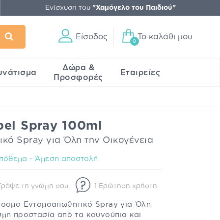
Ενίσχυση του
"Χαμόγελο του Παιδιού"
Είσοδος
Το καλάθι μου
0
Δώρα &
υνάτισμα
Εταιρείες
Προσφορές
el Spray 100ml
ό Spray για Όλη την Οικογένεια
πόθεμα - Άμεση αποστολή
Γράψε τη γνώμη σου
1 Ερώτηση χρήστη
Άοσμο Εντομοαπωθητικό Spray για Όλη
σμη προστασία από τα κουνούπια και