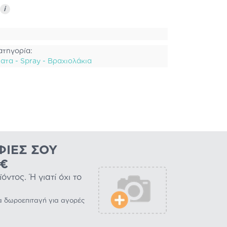
i
ατηγορία:
τα - Spray - Βραχιολάκια
ΦΊΕΣ ΣΟΥ
0€
ντος. Ή γιατί όχι το
α δωροεπιταγή για αγορές