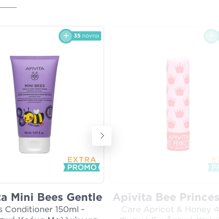
35
πόντοι
ta Mini Bees Gentle
Apivita Bee Princes
s Conditioner 150ml -
Care Apricot & Honey 4