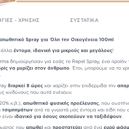
ΓΊΕΣ - ΧΡΉΣΗΣ
ΣΥΣΤΑΤΙΚΆ
πωθητικό Spray για Όλη την Οικογένεια 100ml
ι άλλα
έντομα
,
ιδανική για μικρούς και μεγάλους
!
rma δημιούργησαν για εσάς το Repel Spray, ένα προϊόν
ωρίς να μυρίζει στον άνθρωπο
. Έτσι, μπορούμε να το χ
.
pray
διαρκεί 8 ώρες
και χαρίζει στην επιδερμίδα την
απαρ
υς κινδύνους που αυτά ενέχουν.
20% κ.β.),
απωθητικό φυσικής προέλευσης
, που συστήν
 τσιμπημάτων
από τα γνωστά μας έντομα και είδη που σ
 είναι
ιδανικό για όσους σκοπεύουν να ταξιδέψουν
.
σώματος που
απωθεί
και
προστατεύει
από ένα
ευρύ φάσ