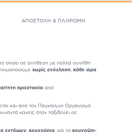
ΑΠΟΣΤΟΛΉ & ΠΛΗΡΩΜΉ
 το οποίο σε αντίθεση με πολλά συνήθη
ρησιμοποιούμε
χωρίς ενόχληση
,
κάθε ώρα
αίτητη προστασία
από
εται και από τον Παγκόσμιο Οργανισμό
υναντά κανείς όταν ταξιδεύει σε
μα εντόμων
:
κουνούπια
, και το
κουνούπι-