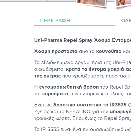
ΠΕΡΙΓΡΑΦΉ
ΟΔΗ
Uni-Pharma
Repel Spray Άοσμο Εντομοα
Άοσμη προστασία
από τα
κουνούπια
κα
Τα εξειδικευμένα εργαστήρια της Uni-Pha
σκευάσματα,
κρατά τα έντομα μακριά χ
της ημέρας
που χρειαζόμαστε προστασία
Η
εντομοαπωθητική δράση
του Repel S
τα
τσιμπήματα
των εντόμων και όλους το
Έχει ως
δραστικό συστατικό το IR3535
(
Υγείας και το ΚΕΕΛΠΝΟ για την
αποφυγή
τροπικές χώρες. Επομένως το Repel Spray
Το IR 3535 είναι ένα εντομοαπωθητικό 