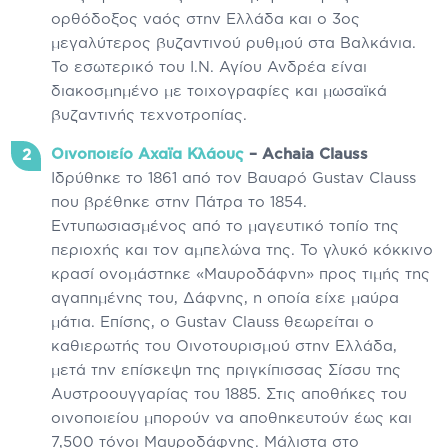
ορθόδοξος ναός στην Ελλάδα και ο 3ος
μεγαλύτερος βυζαντινού ρυθμού στα Βαλκάνια.
Το εσωτερικό του Ι.Ν. Αγίου Ανδρέα είναι
διακοσμημένο με τοιχογραφίες και μωσαϊκά
βυζαντινής τεχνοτροπίας.
Οινοποιείο Αχαϊα Κλάους
– Achaia Clauss
Ιδρύθηκε το 1861 από τον Βαυαρό Gustav Clauss
που βρέθηκε στην Πάτρα το 1854.
Εντυπωσιασμένος από το μαγευτικό τοπίο της
περιοχής και τον αμπελώνα της. Το γλυκό κόκκινο
κρασί ονομάστηκε «Μαυροδάφνη» προς τιμής της
αγαπημένης του, Δάφνης, η οποία είχε μαύρα
μάτια. Επίσης, ο Gustav Clauss θεωρείται ο
καθιερωτής του Οινοτουρισμού στην Ελλάδα,
μετά την επίσκεψη της πριγκίπισσας Σίσσυ της
Αυστροουγγαρίας του 1885. Στις αποθήκες του
οινοποιείου μπορούν να αποθηκευτούν έως και
7,500 τόνοι Μαυροδάφνης. Μάλιστα στο