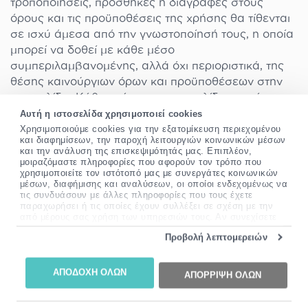
τροποποιήσεις, προσθήκες ή διαγραφές στους
όρους και τις προϋποθέσεις της χρήσης θα τίθενται
σε ισχύ άμεσα από την γνωστοποίησή τους, η οποία
μπορεί να δοθεί με κάθε μέσο
συμπεριλαμβανομένης, αλλά όχι περιοριστικά, της
θέσης καινούργιων όρων και προϋποθέσεων στην
ιστοσελίδα. Κάθε χρήση της ιστοσελίδας κατόπιν
τέτοιας αλλαγής ή τροποποίησης θα θεωρείται ότι
Αυτή η ιστοσελίδα χρησιμοποιεί cookies
Χρησιμοποιούμε cookies για την εξατομίκευση περιεχομένου
αποτελεί αποδοχή εκ μέρους σου τέτοιων αλλαγών,
και διαφημίσεων, την παροχή λειτουργιών κοινωνικών μέσων
τροποποιήσεων, προσθηκών ή διαγραφών. Το
και την ανάλυση της επισκεψιμότητάς μας. Επιπλέον,
Pharm24.gr μπορεί, σε οποιαδήποτε χρονική στιγμή,
μοιραζόμαστε πληροφορίες που αφορούν τον τρόπο που
χρησιμοποιείτε τον ιστότοπό μας με συνεργάτες κοινωνικών
να καταγγείλει, αλλάξει, αναστείλει ή διακόψει
μέσων, διαφήμισης και αναλύσεων, οι οποίοι ενδεχομένως να
οποιαδήποτε επιμέρους λειτουργία αυτής της
τις συνδυάσουν με άλλες πληροφορίες που τους έχετε
παραχωρήσει ή τις οποίες έχουν συλλέξει σε σχέση με την
ιστοσελίδας συμπεριλαμβανομένης της
από μέρους σας χρήση των υπηρεσιών τους. Αν συνεχίσετε
διαθεσιμότητας, της φωτογραφίας παρουσίασης ή
να χρησιμοποιείτε την ιστοσελίδα μας, συναινείτε στη χρήση
Προβολή λεπτομερειών
των cookies μας.
περιγραφής οποιουδήποτε προϊόντος ή υπηρεσίας.
Περισσότερες πληροφορίες σχετικά με τα cookies, μπορείτε
να δείτε
εδώ
.
H τελευταία αναθεώρηση των Όρων Χρήσης έγινε
ΑΠΟΔΟΧΗ ΟΛΩΝ
ΑΠΟΡΡΙΨΗ ΟΛΩΝ
στις
23/5/2025
.