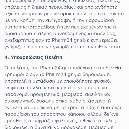
πληροφοριών ή δεδομένων, ή απώλειας πελατείας,
απώλειας ή ζημίας περιουσίας, και οποιωνδήποτε
αξιώσεων τρίτων μερών προκύψουν από ή σε σχέση
με την χρήση, την αντιγραφή, ή την παρουσίαση
αυτής της ιστοσελίδας ή των περιεχομένων της ή
οποιασδήποτε άλλης συνδεδεμένης ιστοσελίδας,
ανεξαρτήτως εάν το Pharm24.gr είχε ενημερωθεί,
γνώριζε ή έπρεπε να γνωρίζει αυτή την πιθανότητα.
4. Υποχρεώσεις Πελάτη
Οι πελάτες του Pharm24.gr αποδέχονται ότι δεν θα
χρησιμοποιούν το Pharm24.gr για δημοσίευση,
αποστολή ή μετάδοση με οποιοδήποτε φυσικό,
ψηφιακό ή άλλο μέσο περιεχομένου που είναι
παράνομο, προσβλητικό, βλαβερό, απειλητικό,
συκοφαντικό, δυσφημιστικό, χυδαίο, άσεμνο, ή
ενοχλητικό σύμφωνα με τα χρηστά ήθη, ή αποτελεί
παραβίαση του απορρήτου κάποιου άλλου, δείχνει
εμπάθεια, ή εκφράζει φυλετικές, εθνικές ή άλλες
διακρίσεις, ή δύναται να προκαλέσει βλάβες σε