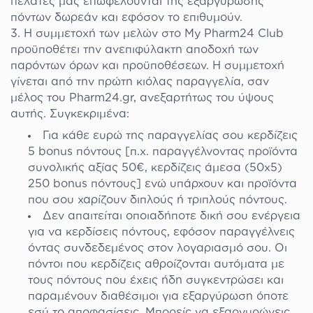
πελάτες μας επωφελούνται της εξαργύρωσης
πόντων δωρεάν και εφόσον το επιθυμούν.
Η συμμετοχή των μελών στο My Pharm24 Club
προϋποθέτει την ανεπιφύλακτη αποδοχή των
παρόντων όρων και προϋποθέσεων. Η συμμετοχή
γίνεται από την πρώτη κιόλας παραγγελία, σαν
μέλος του Pharm24.gr, ανεξαρτήτως του ύψους
αυτής. Συγκεκριμένα:
Για κάθε ευρώ της παραγγελίας σου κερδίζεις
5 bonus πόντους [π.χ. παραγγέλνοντας προϊόντα
συνολικής αξίας 50€, κερδίζεις άμεσα (50x5)
250 bonus πόντους] ενώ υπάρχουν και προϊόντα
που σου χαρίζουν διπλούς ή τριπλούς πόντους.
Δεν απαιτείται οποιαδήποτε δική σου ενέργεια
για να κερδίσεις πόντους, εφόσον παραγγέλνεις
όντας συνδεδεμένος στον λογαριασμό σου. Οι
πόντοι που κερδίζεις αθροίζονται αυτόματα με
τους πόντους που έχεις ήδη συγκεντρώσει και
παραμένουν διαθέσιμοι για εξαργύρωση όποτε
εσύ το αποφασίσεις. Μπορείς να εξαργυρώνεις