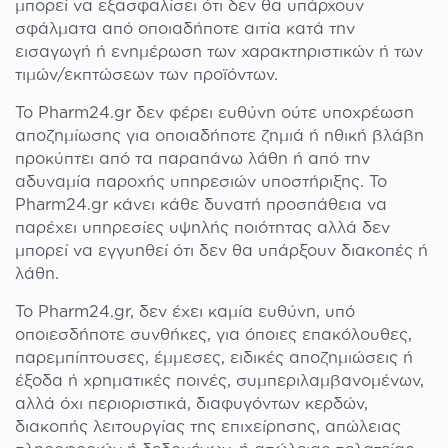
μπορεί να εξασφαλίσει ότι δεν θα υπάρχουν
σφάλματα από οποιαδήποτε αιτία κατά την
εισαγωγή ή ενημέρωση των χαρακτηριστικών ή των
τιμών/εκπτώσεων των προϊόντων.
Το Pharm24.gr δεν φέρει ευθύνη ούτε υποχρέωση
αποζημίωσης για οποιαδήποτε ζημιά ή ηθική βλάβη
προκύπτει από τα παραπάνω λάθη ή από την
αδυναμία παροχής υπηρεσιών υποστήριξης. Το
Pharm24.gr κάνει κάθε δυνατή προσπάθεια να
παρέχει υπηρεσίες υψηλής ποιότητας αλλά δεν
μπορεί να εγγυηθεί ότι δεν θα υπάρξουν διακοπές ή
λάθη.
Το Pharm24.gr, δεν έχει καμία ευθύνη, υπό
οποιεσδήποτε συνθήκες, για όποιες επακόλουθες,
παρεμπίπτουσες, έμμεσες, ειδικές αποζημιώσεις ή
έξοδα ή χρηματικές ποινές, συμπεριλαμβανομένων,
αλλά όχι περιοριστικά, διαφυγόντων κερδών,
διακοπής λειτουργίας της επιχείρησης, απώλειας