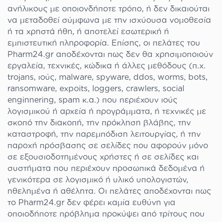
ανήλικους με οποιονδήποτε τρόπο, ή δεν δικαιούται
να μεταδοθεί σύμφωνα με την ισχύουσα νομοθεσία
ή τα χρηστά ήθη, ή αποτελεί εσωτερική ή
εμπιστευτική πληροφορία. Επίσης, οι πελάτες του
Pharm24.gr αποδέχονται πως δεν θα χρησιμοποιούν
εργαλεία, τεχνικές, κώδικα ή άλλες μεθόδους (π.χ.
trojans, ιούς, malware, spyware, ddos, worms, bots,
ransomware, expoits, loggers, crawlers, social
enginnering, spam κ.α.) που περιέχουν ιούς
λογισμικού ή αρχεία ή προγράμματα, ή τεχνικές με
σκοπό την διακοπή, την πρόκληση βλάβης, την
καταστροφή, την παρεμπόδιση λειτουργίας, ή την
παροχή πρόσβασης σε σελίδες που αφορούν μόνο
σε εξουσιοδοτημένους χρήστες ή σε σελίδες και
συστήματα που περιέχουν προσωπικά δεδομένα ή
γενικότερα σε λογισμικό ή υλικό υπολογιστών,
ηθελημένα ή αθέλητα. Οι πελάτες αποδέχονται πως
το Pharm24.gr δεν φέρει καμία ευθύνη για
οποιοδήποτε πρόβλημα προκύψει από τρίτους που