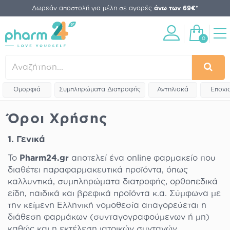
Δωρεάν αποστολή για μέλη σε αγορές
άνω των 69€*
0
Ομορφιά
Συμπληρώματα Διατροφής
Αντηλιακά
Εποχι
Όροι Χρήσης
1. Γενικά
Το
Pharm24.gr
αποτελεί ένα online φαρμακείο που
διαθέτει παραφαρμακευτικά προϊόντα, όπως
καλλυντικά, συμπληρώματα διατροφής, ορθοπεδικά
είδη, παιδικά και βρεφικά προϊόντα κ.α. Σύμφωνα με
την κείμενη Ελληνική νομοθεσία απαγορεύεται η
διάθεση φαρμάκων (συνταγογραφούμενων ή μη)
καθώς και η εκτέλεση ιατρικών συνταγών.