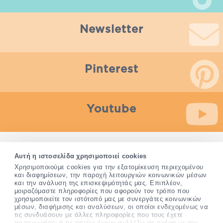
βάρους σε σχέση με άλλους οργανισμούς.
Πως βοηθάνε οι Πρωτεΐνες Η πρωτεΐνη είναι
σημαντική για...
Newsletter
Pinterest
Youtube
Οποιαδήποτε πληροφορία που παρέχεται από το Pharm24.gr
Αυτή η ιστοσελίδα χρησιμοποιεί cookies
δεν προορίζεται για διάγνωση, θεραπεία ή αποτροπή
Χρησιμοποιούμε cookies για την εξατομίκευση περιεχομένου
ασθένειας. Τα συμπληρώματα διατροφής δεν αντικαθιστούν
και διαφημίσεων, την παροχή λειτουργιών κοινωνικών μέσων
μια ισορροπημένη διατροφή και δεν προορίζονται για την
και την ανάλυση της επισκεψιμότητάς μας. Επιπλέον,
μοιραζόμαστε πληροφορίες που αφορούν τον τρόπο που
πρόληψη, αγωγή ή θεραπεία ανθρώπινης νόσου.
χρησιμοποιείτε τον ιστότοπό μας με συνεργάτες κοινωνικών
Συμβουλευτείτε τον γιατρό σας εάν είστε έγκυος, θηλάζετε,
μέσων, διαφήμισης και αναλύσεων, οι οποίοι ενδεχομένως να
ακολουθείτε παράλληλα φαρμακευτική αγωγή ή
τις συνδυάσουν με άλλες πληροφορίες που τους έχετε
αντιμετωπίζετε προβλήματα υγείας πριν χρησιμοποιήσετε
παραχωρήσει ή τις οποίες έχουν συλλέξει σε σχέση με την