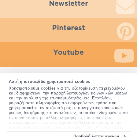
Newsletter
Pinterest
Youtube
Οποιαδήποτε πληροφορία που παρέχεται από το Pharm24.gr
Αυτή η ιστοσελίδα χρησιμοποιεί cookies
δεν προορίζεται για διάγνωση, θεραπεία ή αποτροπή
Χρησιμοποιούμε cookies για την εξατομίκευση περιεχομένου
ασθένειας. Τα συμπληρώματα διατροφής δεν αντικαθιστούν
και διαφημίσεων, την παροχή λειτουργιών κοινωνικών μέσων
και την ανάλυση της επισκεψιμότητάς μας. Επιπλέον,
μια ισορροπημένη διατροφή και δεν προορίζονται για την
μοιραζόμαστε πληροφορίες που αφορούν τον τρόπο που
πρόληψη, αγωγή ή θεραπεία ανθρώπινης νόσου.
χρησιμοποιείτε τον ιστότοπό μας με συνεργάτες κοινωνικών
Συμβουλευτείτε τον γιατρό σας εάν είστε έγκυος, θηλάζετε,
μέσων, διαφήμισης και αναλύσεων, οι οποίοι ενδεχομένως να
ακολουθείτε παράλληλα φαρμακευτική αγωγή ή
τις συνδυάσουν με άλλες πληροφορίες που τους έχετε
αντιμετωπίζετε προβλήματα υγείας πριν χρησιμοποιήσετε
παραχωρήσει ή τις οποίες έχουν συλλέξει σε σχέση με την
οποιοδήποτε συμπλήρωμα διατροφής.
από μέρους σας χρήση των υπηρεσιών τους. Αν συνεχίσετε
να χρησιμοποιείτε την ιστοσελίδα μας, συναινείτε στη χρήση
Προβολή λεπτομερειών