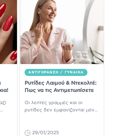
ΑΝΤΙΓΉΡΑΝΣΗ
/
ΓΥΝΑΊΚΑ
α
Ρυτίδες Λαιμού & Ντεκολτέ:
χια!
Πως να τις Αντιμετωπίσετε
αζί
Οι λεπτές γραμμές και οι
ρυτίδες δεν εμφανίζονται μόνο
ι
στο πάνω μέρος του προσώπου.
ους
Παρόλο που οι περισσότερες
γυναίκες ανησυχούν...
29/01/2025