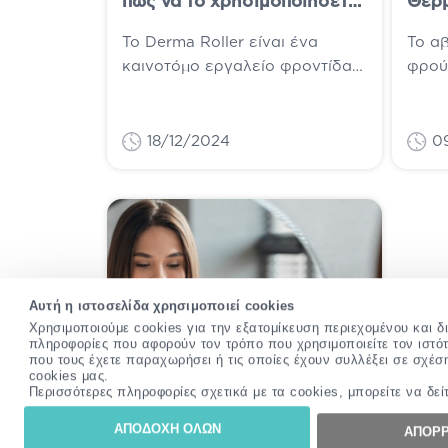
πώς να το χρησιμοποιήσετε
Θερμ
σωστά
Κατ
Το Derma Roller είναι ένα
Το α
καινοτόμο εργαλείο φροντίδας
φρούτ
της επιδερμίδας που είναι
ιδιό
αρκετά δημοφιλές τα τελευταία
οργαν
χρόνια για την ικανότητά...
γνωρ
18/12/2024
0
κουζί
Αυτή η ιστοσελίδα χρησιμοποιεί cookies
Χρησιμοποιούμε cookies για την εξατομίκευση περιεχομένου και 
πληροφορίες που αφορούν τον τρόπο που χρησιμοποιείτε τον ιστό
που τους έχετε παραχωρήσει ή τις οποίες έχουν συλλέξει σε σχέσ
cookies μας.
Περισσότερες πληροφορίες σχετικά με τα cookies, μπορείτε να δεί
ΑΠΟΔΟΧΗ ΟΛΩΝ
ΑΠΟΡΡ