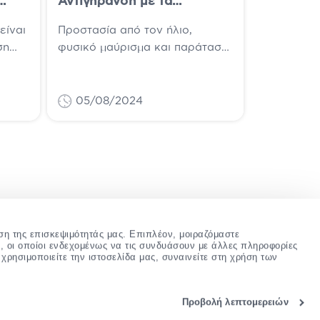
Αντιγήρανση με τα
Αντηλιακά Lierac Sunissime!
είναι
Προστασία από τον ήλιο,
ση
φυσικό μαύρισμα και παράταση
άς
αυτού, αντιγήρανση: υπάρχει
αντηλιακή σειρά που να
προσφέρει όλα τα παραπάνω;
05/08/2024
Υπάρχει...
ση της επισκεψιμότητάς μας. Επιπλέον, μοιραζόμαστε
, οι οποίοι ενδεχομένως να τις συνδυάσουν με άλλες πληροφορίες
χρησιμοποιείτε την ιστοσελίδα μας, συναινείτε στη χρήση των
Προβολή λεπτομερειών