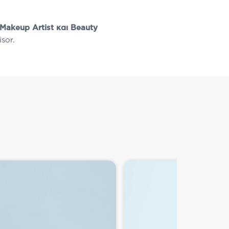
Makeup
Artist και
Beauty
sor.