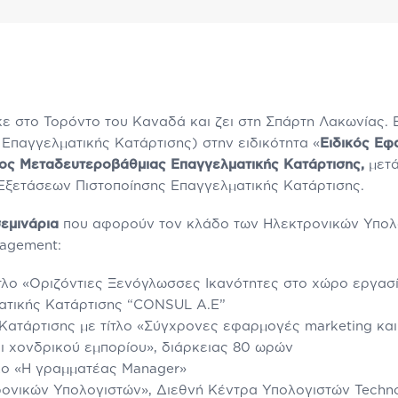
 στο Τορόντο του Καναδά και ζει στη Σπάρτη Λακωνίας. 
 Επαγγελματικής Κατάρτισης) στην ειδικότητα «
Ειδικός Εφ
ος Μεταδευτεροβάθμιας Επαγγελματικής Κατάρτισης,
μετ
 Εξετάσεων Πιστοποίησης Επαγγελματικής Κατάρτισης.
εμινάρια
που αφορούν τον κλάδο των Ηλεκτρονικών Υπολ
nagement:
τλο «Οριζόντιες Ξενόγλωσσες Ικανότητες στο χώρο εργασ
ατικής Κατάρτισης “CONSUL A.E”
ατάρτισης με τίτλο «Σύγχρονες εφαρμογές marketing και
αι χονδρικού εμπορίου», διάρκειας 80 ωρών
λο «Η γραμματέας Manager»
ονικών Υπολογιστών», Διεθνή Κέντρα Υπολογιστών Technok