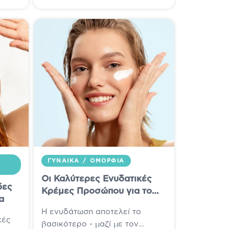
ΓΥΝΑΊΚΑ
/
ΟΜΟΡΦΙΆ
Οι Καλύτερες Ενυδατικές
δες
Κρέμες Προσώπου για το
α
2025
Η ενυδάτωση αποτελεί το
κές
βασικότερο - μαζί με τον