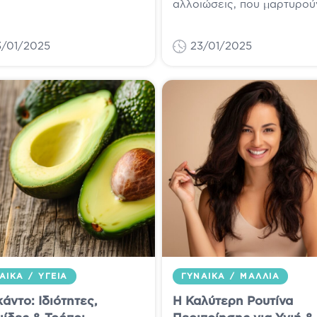
αλλοιώσεις, που μαρτυρούν
χή και την περιποίηση
αλλαγές του χρόνου και τ
ρειάζονται; Συχνά μπορεί
επίδραση του ήλιου στην
ραπονούμαστε για...
3/01/2025
23/01/2025
επιδερμίδα μας. Παρόλο πο
ΑΊΚΑ
/
ΥΓΕΊΑ
ΓΥΝΑΊΚΑ
/
ΜΑΛΛΙΆ
άντο: Ιδιότητες,
Η Καλύτερη Ρουτίνα