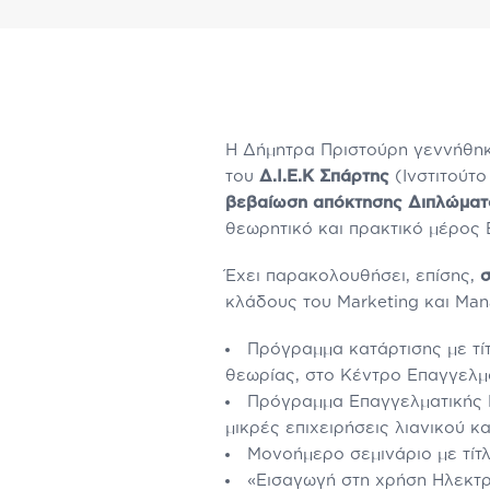
Η Δήμητρα Πριστούρη γεννήθηκε
του
Δ.Ι.Ε.Κ Σπάρτης
(Ινστιτούτο
βεβαίωση απόκτησης Διπλώματ
θεωρητικό και πρακτικό μέρος
Έχει παρακολουθήσει, επίσης,
σ
κλάδους του Marketing και Ma
Πρόγραμμα κατάρτισης με τί
θεωρίας, στο Κέντρο Επαγγελμ
Πρόγραμμα Επαγγελματικής Κ
μικρές επιχειρήσεις λιανικού κ
Μονοήμερο σεμινάριο με τίτ
«Εισαγωγή στη χρήση Ηλεκτρ