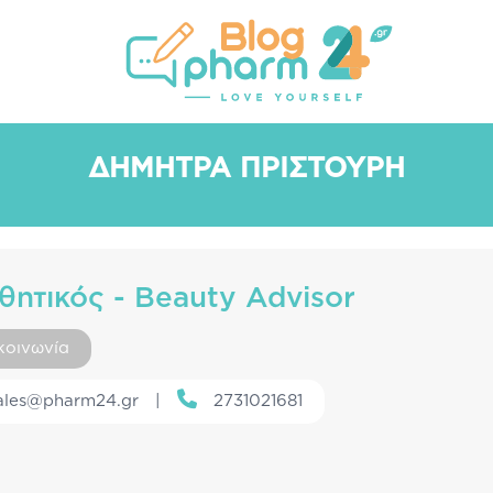
ΑΣ
ΑΔΥΝΆΤΙΣΜΑ
ΣΥΜΠΛΗΡΏΜΑΤΑ ΔΙΑΤΡΟΦΉΣ
ΜΕΛΕ
ΔΉΜΗΤΡΑ ΠΡΙΣΤΟΎΡΗ
θητικός - Beauty Advisor
κοινωνία
ales@pharm24.gr
|
2731021681