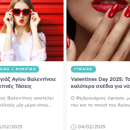
ΑΊΚΑ
/
ΜΑΚΙΓΙΆΖ
ΓΥΝΑΊΚΑ
γιάζ Αγίου Βαλεντίνου:
Valentines Day 2025: Τ
ετινές Τάσεις
καλύτερα σχέδια για νύ
ιος Βαλεντίνος αποτελεί
Ο Φεβρουάριος έφτασε, μ
πολλούς μία μέρα όπου
του και το mood του Αγίου
νται να τη γιορτάσουν,
Βαλεντίνου. Η μέρα όπου ο
για ακόμα περισσότερους
ορκισμένοι fan, αγνοούν τ
μία τέλεια...
ορκισμένους...
5/02/2025
04/02/2025