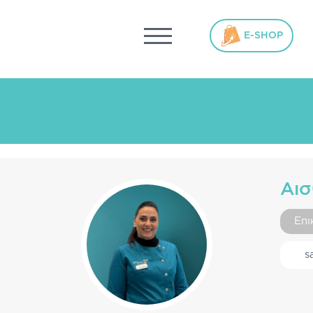
ΓΥΝΑΊΚΑ
ΜΗΤΈΡΑ – ΠΑΙΔΊ
ΥΓΕΊΑ
ΑΘΛΗΤΈΣ
ΆΝΔΡ
E-SHOP
Αισ
Επι
s