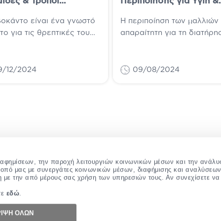
ίδες & Τρόποι
Περιποίησης για Υγιή &
ανάλωσης
Λαμπερά Μαλλιά
βοκάντο είναι ένα γνωστό
Η περιποίηση των μαλλιών 
ο για τις θρεπτικές του
απαραίτητη για τη διατήρη
τητες στον ανθρώπινο
της υγείας και της ομορφι
ισμό. Πολλοί, το
τους. Μια ολοκληρωμένη
ίζουμε μέσω της
ρουτίνα περιλαμβάνει
9/12/2024
09/08/2024
νας,...
καθημερινά...
διαφημίσεων, την παροχή λειτουργιών κοινωνικών μέσων και την ανάλυ
τοπό μας με συνεργάτες κοινωνικών μέσων, διαφήμισης και αναλύσεων
η με την από μέρους σας χρήση των υπηρεσιών τους. Αν συνεχίσετε να 
τε
εδώ
.
ΙΨΗ ΟΛΩΝ