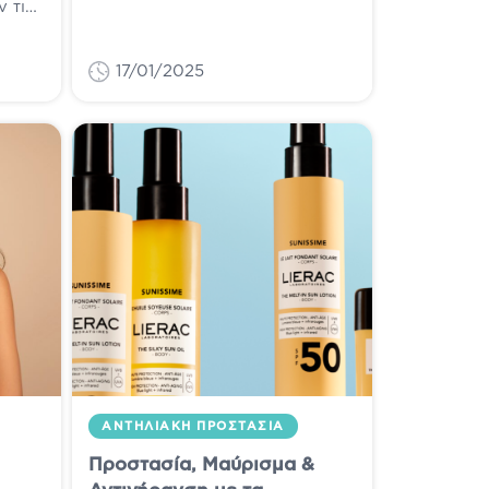
 τις
καθαρισμό - ίσως κομμάτι της
ην
περιποίησης του προσώπου μας.
Το να...
17/01/2025
υ...
ΑΝΤΗΛΙΑΚΉ ΠΡΟΣΤΑΣΊΑ
Προστασία, Μαύρισμα &