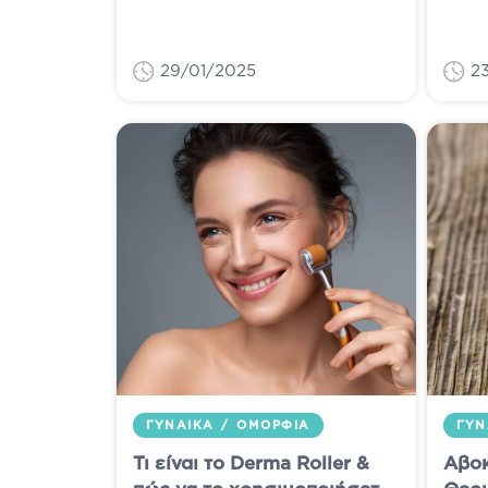
ένα από τα πιο δημοφιλή
προσο
στοιχεία στις ετικέτες των
που χ
προϊόντων ομορφιάς....
να πα
29/01/2025
2
ΓΥΝΑΊΚΑ
/
ΟΜΟΡΦΙΆ
ΓΥΝ
Τι είναι το Derma Roller &
Αβοκ