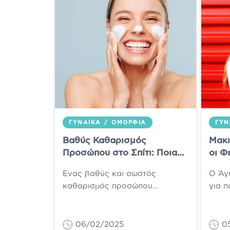
ΓΥΝΑΊΚΑ
/
ΟΜΟΡΦΙΆ
ΓΥΝ
Βαθύς Καθαρισμός
Μακι
Προσώπου στο Σπίτι: Ποια
οι Φ
βήματα πρέπει να
Ένας βαθύς και σωστός
Ο Άγ
ακολουθήσετε
καθαρισμός προσώπου
για 
αποτελεί μια σημαντική
αρνού
διαδικασία για την υγεία του
ενώ 
δέρματος, καθώς αποτελεί τη
είναι 
06/02/2025
0