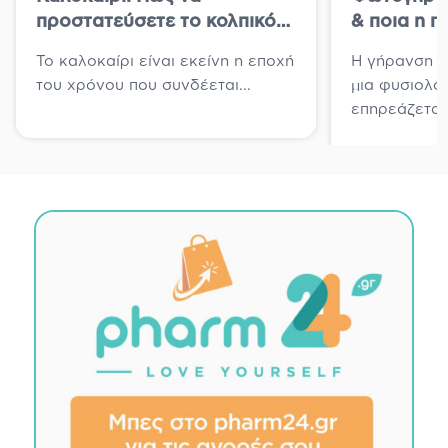
προστατεύσετε το κολπικό
& ποια η π
μικροβίωμα
δέρματος γ
Το καλοκαίρι είναι εκείνη η εποχή
Η γήρανση τ
του χρόνου που συνδέεται...
μια φυσιολογ
επηρεάζεται.