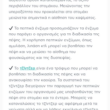
ασβέστιο δρουν καταπολεμώντας το όξινο
περιβάλλον του στομάχου. Μειώνοντας την
υπεροξύτητα που προκαλείται στο στομάχι
μειώνεται σημαντικά η αίσθηση του καψίματος.
Τα πεπτικά ένζυμα προσομοιάζουν τα ένζυμα
που παράγει ο οργανισμός για τη διαδικασία της
πέψης. Η χορήγηση πεπτικών ενζύμων, όπως
αμυλάση, λιπάση κτλ μπορεί να βοηθήσει την
πέψη και να μειώσει το αίσθημα του
φουσκώματος και της δυσπεψίας.
Το
τζίντζερ
είναι ένα τρόφιμο που μπορεί να
βοηθήσει τη διαδικασία της πέψης και να
ανακουφίσει την καούρα. Τα συστατικά του
τζίντζερ διεγείρουν την παραγωγή των πεπτικών
ενζύμων του οργανισμού μας υποβοηθώντας την
πέψη στο στομάχι και το έντερο. Μπορείς να
καταναλώσεις το τζίντζερ ως αφέψημα μετά τα
γεύματα αλλά και να λάβεις εκχύλισμα τζίντζερ