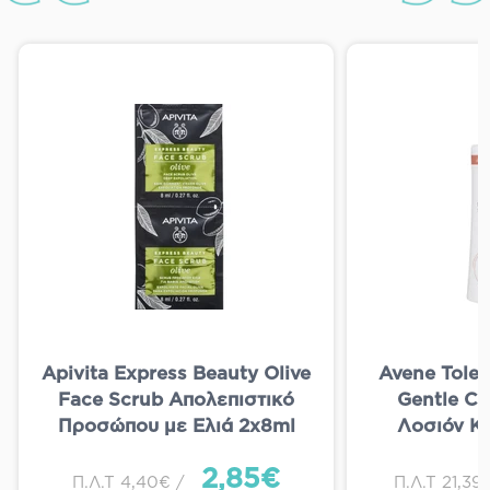
Apivita Express Beauty Olive
Avene Toler
Face Scrub Απολεπιστικό
Gentle Cl
Προσώπου με Ελιά 2x8ml
Λοσιόν Κ
Μορφή Γέλης
2,85€
& Αντιδραστ
Π.Λ.Τ 4,40€ /
Π.Λ.Τ 21,39