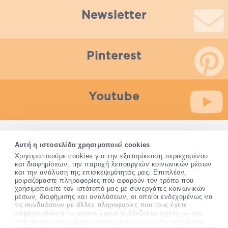
Newsletter
Pinterest
Youtube
Οποιαδήποτε πληροφορία που παρέχεται από το Pharm24.gr
Αυτή η ιστοσελίδα χρησιμοποιεί cookies
δεν προορίζεται για διάγνωση, θεραπεία ή αποτροπή
Χρησιμοποιούμε cookies για την εξατομίκευση περιεχομένου
ασθένειας. Τα συμπληρώματα διατροφής δεν αντικαθιστούν
και διαφημίσεων, την παροχή λειτουργιών κοινωνικών μέσων
και την ανάλυση της επισκεψιμότητάς μας. Επιπλέον,
μια ισορροπημένη διατροφή και δεν προορίζονται για την
μοιραζόμαστε πληροφορίες που αφορούν τον τρόπο που
πρόληψη, αγωγή ή θεραπεία ανθρώπινης νόσου.
χρησιμοποιείτε τον ιστότοπό μας με συνεργάτες κοινωνικών
Συμβουλευτείτε τον γιατρό σας εάν είστε έγκυος, θηλάζετε,
μέσων, διαφήμισης και αναλύσεων, οι οποίοι ενδεχομένως να
ακολουθείτε παράλληλα φαρμακευτική αγωγή ή
τις συνδυάσουν με άλλες πληροφορίες που τους έχετε
αντιμετωπίζετε προβλήματα υγείας πριν χρησιμοποιήσετε
παραχωρήσει ή τις οποίες έχουν συλλέξει σε σχέση με την
οποιοδήποτε συμπλήρωμα διατροφής.
από μέρους σας χρήση των υπηρεσιών τους. Αν συνεχίσετε