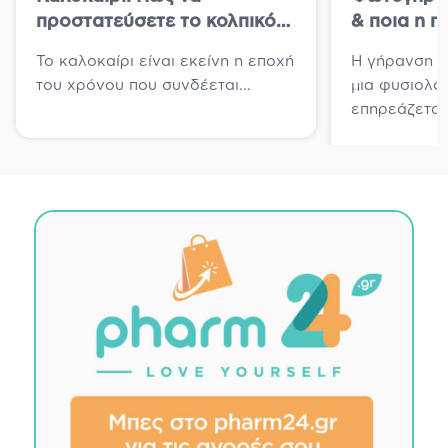
προστατεύσετε το κολπικό
& ποια η π
μικροβίωμα
δέρματος γ
Το καλοκαίρι είναι εκείνη η εποχή
Η γήρανση τ
του χρόνου που συνδέεται...
μια φυσιολογ
επηρεάζεται.