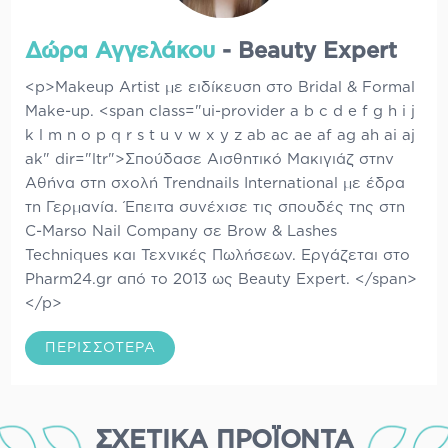
Δώρα Αγγελάκου
- Beauty Expert
<p>Makeup Artist με ειδίκευση στο Bridal & Formal
Make-up. <span class="ui-provider a b c d e f g h i j
k l m n o p q r s t u v w x y z ab ac ae af ag ah ai aj
ak" dir="ltr">Σπούδασε Αισθητικό Μακιγιάζ στην
Αθήνα στη σχολή Trendnails International με έδρα
τη Γερμανία. Έπειτα συνέχισε τις σπουδές της στη
C-Marso Nail Company σε Brow & Lashes
Techniques και Τεχνικές Πωλήσεων. Εργάζεται στο
Pharm24.gr από το 2013 ως Beauty Expert. </span>
</p>
ΠΕΡΙΣΣΌΤΕΡΑ
ΣΧΕΤΙΚΆ ΠΡΟΪΌΝΤΑ