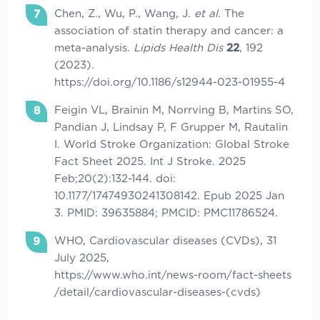
Chen, Z., Wu, P., Wang, J.
et al.
The
association of statin therapy and cancer: a
meta-analysis.
Lipids Health Dis
22
, 192
(2023).
https://doi.org/10.1186/s12944-023-01955-4
Feigin VL, Brainin M, Norrving B, Martins SO,
Pandian J, Lindsay P, F Grupper M, Rautalin
I. World Stroke Organization: Global Stroke
Fact Sheet 2025. Int J Stroke. 2025
Feb;20(2):132-144. doi:
10.1177/17474930241308142. Epub 2025 Jan
3. PMID: 39635884; PMCID: PMC11786524.
WHO, Cardiovascular diseases (CVDs), 31
July 2025,
https://www.who.int/news-room/fact-sheets
/detail/cardiovascular-diseases-(cvds)