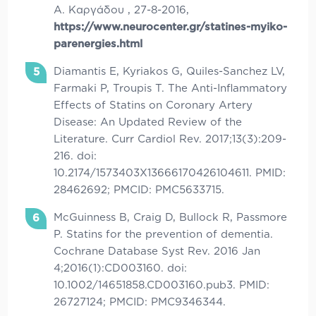
Α. Καργάδου , 27-8-2016,
https://www.neurocenter.gr/statines-myiko-
parenergies.html
Diamantis E, Kyriakos G, Quiles-Sanchez LV,
Farmaki P, Troupis T. The Anti-Inflammatory
Effects of Statins on Coronary Artery
Disease: An Updated Review of the
Literature. Curr Cardiol Rev. 2017;13(3):209-
216. doi:
10.2174/1573403X13666170426104611. PMID:
28462692; PMCID: PMC5633715.
McGuinness B, Craig D, Bullock R, Passmore
P. Statins for the prevention of dementia.
Cochrane Database Syst Rev. 2016 Jan
4;2016(1):CD003160. doi:
10.1002/14651858.CD003160.pub3. PMID:
26727124; PMCID: PMC9346344.