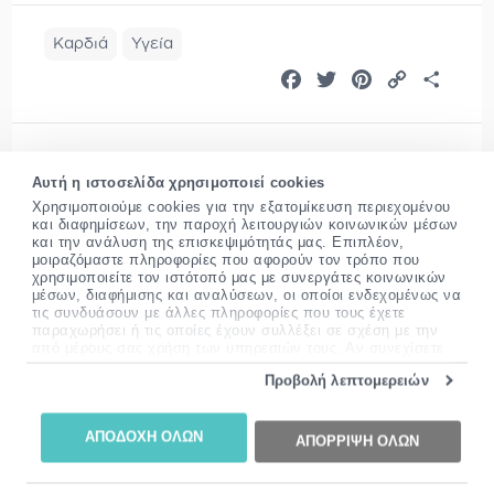
Καρδιά
Υγεία
Facebook
Twitter
Pinterest
Copy
Share
Link
Αυτή η ιστοσελίδα χρησιμοποιεί cookies
Χρησιμοποιούμε cookies για την εξατομίκευση περιεχομένου
και διαφημίσεων, την παροχή λειτουργιών κοινωνικών μέσων
και την ανάλυση της επισκεψιμότητάς μας. Επιπλέον,
μοιραζόμαστε πληροφορίες που αφορούν τον τρόπο που
χρησιμοποιείτε τον ιστότοπό μας με συνεργάτες κοινωνικών
μέσων, διαφήμισης και αναλύσεων, οι οποίοι ενδεχομένως να
τις συνδυάσουν με άλλες πληροφορίες που τους έχετε
παραχωρήσει ή τις οποίες έχουν συλλέξει σε σχέση με την
Όλγα Αθανασοπούλου
- Μοριακή
από μέρους σας χρήση των υπηρεσιών τους. Αν συνεχίσετε
να χρησιμοποιείτε την ιστοσελίδα μας, συναινείτε στη χρήση
Βιολόγος
Προβολή λεπτομερειών
των cookies μας.
Περισσότερες πληροφορίες σχετικά με τα cookies, μπορείτε
<p>BSc, Βιολόγος. Απόφοιτος του Τμήματος
να δείτε
εδώ
.
Μοριακής Βιολογίας και Γενετικής του
ΑΠΟΔΟΧΗ ΟΛΩΝ
ΑΠΟΡΡΙΨΗ ΟΛΩΝ
Δημοκριτείου πανεπιστημίου Θράκης. Εργάζεται
στο Pharm24 έχοντας εξειδίκευση στα