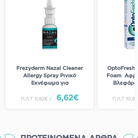
Frezyderm Nazal Cleaner
OptoFresh E
Allergy Spray Ρινικό
Foam Αφρό
Εκνέφωμα για
Βλεφάρων
Ανακούφιση από τα
Αποστάγματ
6,62€
Συμπτώματα της Αλλεργικής
Ευρασ
Π.Λ.Τ 11,82€ /
Π.Λ.Τ 10,8
Ρινίτιδας 30ml