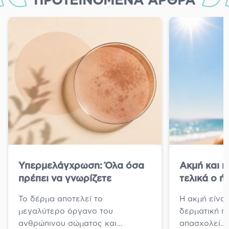
ΠΡΟΤΕΙΝΌΜΕΝΑ ΆΡΘΡΑ
Υπερμελάγχρωση: Όλα όσα
Ακμή και κ
πρέπει να γνωρίζετε
τελικά ο ήλ
Το δέρμα αποτελεί το
Η ακμή είναι
μεγαλύτερο όργανο του
δερματική π
ανθρώπινου σώματος και...
απασχολεί...