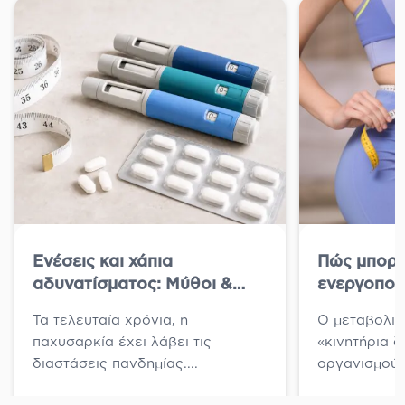
Ενέσεις και χάπια
Πώς μπορε
αδυνατίσματος: Μύθοι &
ενεργοποι
Αλήθειες για όσα ακούμε &
μεταβολισ
Τα τελευταία χρόνια, η
Ο μεταβολισ
διαβάζουμε
παχυσαρκία έχει λάβει τις
«κινητήρια 
διαστάσεις πανδημίας....
οργανισμού μ