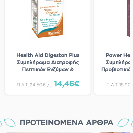
Health Aid Digeston Plus
Power Heal
Συμπλήρωμα Διατροφής
Συμπλήρω
Πεπτικών Ενζύμων &
Προβιοτικών
Προβιοτικών για την Καλή
Μηλόξυδ
14,46€
Υγεία του Γαστροπεπτικού
Αντιμε
Π.Λ.Τ 24,50€ /
Π.Λ.Τ 18,90
Συστήματος & Καλύτερη
Κατακρ
Πέψη 30tabs
Φουσκώματ
Κοιλιά με 
Eff
ΠΡΟΤΕΙΝΌΜΕΝΑ ΆΡΘΡΑ