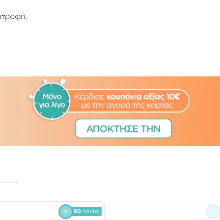
ατροφή.
80
πόντοι