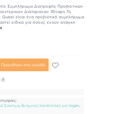
iotix Συμπλήρωμα Διατροφής Προβιοτικών
στρεντερικών Διαταραχών 30caps Το
ης Quest είναι ένα προβιοτικό συμπλήρωμα
αστεί ειδικά για όσους έχουν ανάγκη
α
Προσθήκη στο καλάθι
ς
i
τηγορίες:
κό Σύστημα
,
Βιταμίνες Κατάλληλες για Vegan
,