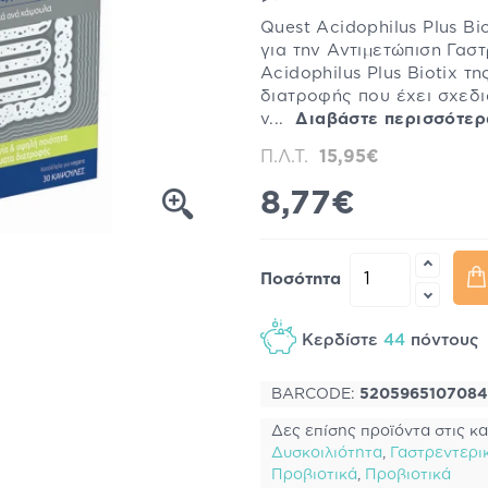
Quest Acidophilus Plus B
για την Αντιμετώπιση Γα
Acidophilus Plus Biotix τ
διατροφής που έχει σχεδι
ν...
Διαβάστε περισσότερ
Π.Λ.Τ.
15,95€
8,77€
Ποσότητα
Κερδίστε
44
πόντου
BARCODE:
5205965107084
Δες επίσης προϊόντα στις κα
Δυσκοιλιότητα
,
Γαστρεντερι
Προβιοτικά
,
Προβιοτικά