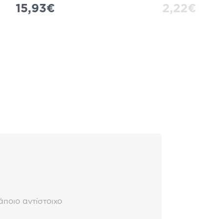
15,93€
2,22€
άποιο αντίστοιχο