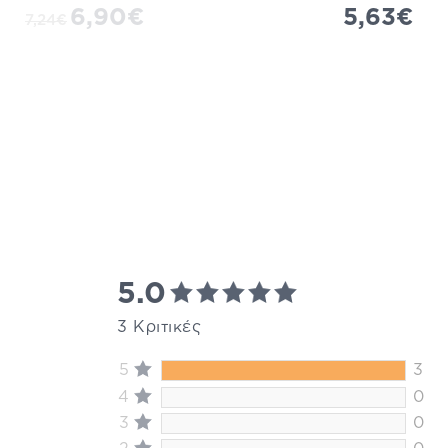
6,90€
5,63€
7,24€
5.0
3 Κριτικές
5
3
4
0
3
0