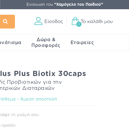
Ενίσχυση του
"Χαμόγελο του Παιδιού"
Είσοδος
Το καλάθι μου
0
Δώρα &
υνάτισμα
Εταιρείες
Προσφορές
lus Plus Biotix 30caps
ς Προβιοτικών για την
ντερικών Διαταραχών
πόθεμα - Άμεση αποστολή
ράψε τη γνώμη σου
 προϊόν