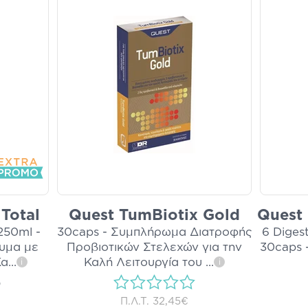
 Total
Quest TumBiotix Gold
Quest 
250ml -
30caps - Συμπλήρωμα Διατροφής
6 Diges
υμα με
Προβιοτικών Στελεχών για την
30caps 
Κα
...
Καλή Λειτουργία του
...
i
i
)
Π.Λ.Τ.
32,45€