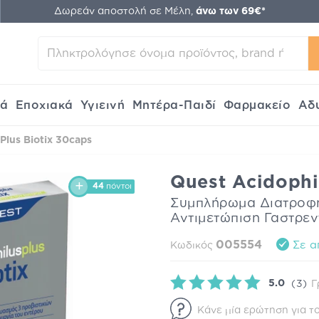
Δωρεάν αποστολή σε Μέλη,
άνω των 69€*
κά
Εποχιακά
Υγιεινή
Μητέρα-Παιδί
Φαρμακείο
Αδ
Plus Biotix 30caps
Quest Acidophi
44
πόντοι
Συμπλήρωμα Διατροφή
Αντιμετώπιση Γαστρε
005554
Σε α
Κωδικός
5.0
(3)
Γ
Κάνε μία ερώτηση για το