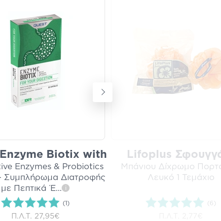
Enzyme Biotix with
Lifoplus Σφουγγ
tive Enzymes & Probiotics
Μπάνιου Δίχρωμο Πορτ
- Συμπλήρωμα Διατροφής
Λευκό 1 Τεμάχιο
με Πεπτικά Έ
...
i
(1)
(6)
Π.Λ.Τ.
27,95€
Π.Λ.Τ.
2,77€