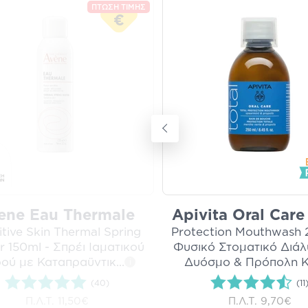
ΠΤΩΣΗ ΤΙΜΗΣ
€
ene Eau Thermale
Apivita Oral Care
itive Skin Thermal Spring
Protection Mouthwash 
 150ml - Σπρέι Ιαματικού
Φυσικό Στοματικό Διάλ
ού με Καταπραϋντικ
...
Δυόσμο & Πρόπολη 
i
(40)
(11
Π.Λ.Τ.
11,50€
Π.Λ.Τ.
9,70€