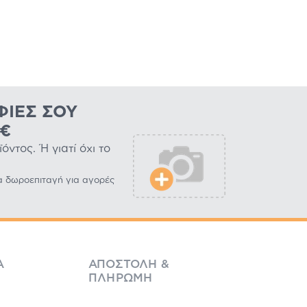
ΦΊΕΣ ΣΟΥ
0€
ντος. Ή γιατί όχι το
α δωροεπιταγή για αγορές
Ά
ΑΠΟΣΤΟΛΉ &
ΠΛΗΡΩΜΉ