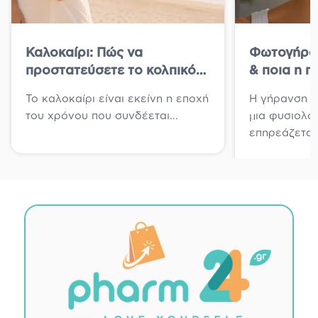
Καλοκαίρι: Πώς να
Φωτογήραν
προστατεύσετε το κολπικό
& ποια η π
μικροβίωμα
δέρματος γ
Το καλοκαίρι είναι εκείνη η εποχή
Η γήρανση τ
του χρόνου που συνδέεται...
μια φυσιολογ
επηρεάζεται.