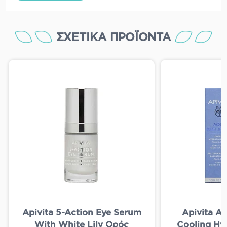
ΣΧΕΤΙΚΆ ΠΡΟΪΌΝΤΑ
Apivita 5-Action Eye Serum
Apivita Aq
With White Lily Ορός
Cooling Hyd