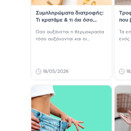
Συμπληρώματα διατροφής:
Tροφ
Τι κρατάμε & τι όχι όσο
που 
ανεβαίνει η θερμοκρασία
τεστ
Όσο αυξάνεται η θερμοκρασία
Τα ε
τόσο αυξάνονται και οι
ενός
απώλειες του οργανισμού σε
φυσιο
νερό μέσω του ιδρώτα. Όμως
αλλά
εκτός από νερό...
παθή
ζωής 
18/05/2026
18