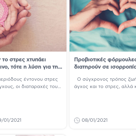
 το στρες χτυπάει
Προβιοτικές φόρμουλε
ινο, τότε η λύση για την
διατηρούν σε ισορροπία
 λειτουργία του
εντερική μας χλωρίδα
εριόδους έντονου στρες
Ο σύγχρονος τρόπος ζωή
ρου μας, είναι
γχους, οι διαταραχές του
άγχος και το στρες, αλλά 
ιοτικές σταγόνες
ου μας μπορεί να είναι
μερικές έκτακτες καταστά
ές. Άλλωστε η περιοχή
όπως αυτές που βιώνουμε τ
9/01/2021
08/01/2021