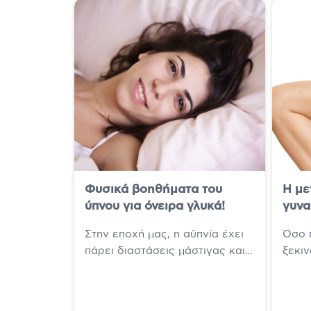
Φυσικά βοηθήματα του
Η με
ύπνου για όνειρα γλυκά!
γυνα
Στην εποχή μας, η αϋπνία έχει
Όσο π
πάρει διαστάσεις μάστιγας και
ξεκιν
ο ύπνος έχει αναδειχτεί σε
περι
είδος πολυτελείας, αποκτώντας
σιλου
όλο και...
τους,