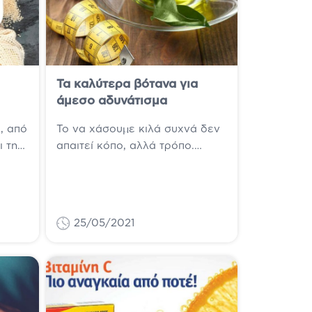
Τα καλύτερα βότανα για
άμεσο αδυνάτισμα
, από
Το να χάσουμε κιλά συχνά δεν
ι την
απαιτεί κόπο, αλλά τρόπο.
ωής,
Εντάξει για να είμαστε
κά
ειλικρινείς, κανείς δεν
αδυνάτισε τρώγοντας παγωτά....
25/05/2021