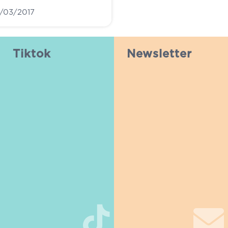
0/03/2017
Tiktok
Newsletter
Αποδέχομαι τους όρους
χρήσης (
όροι
)