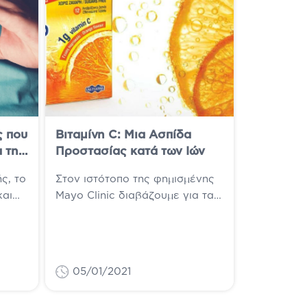
ς που
Βιταμίνη C: Μια Ασπίδα
 την
Προστασίας κατά των Ιών
ς, το
Στον ιστότοπο της φημισμένης
και
Mayo Clinic διαβάζουμε για τα
σεις,
οφέλη της βιταμίνης C την ίδια
ον...
στιγμή που σε όλο τον...
05/01/2021