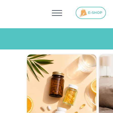
ΓΥΝΑΊΚΑ
ΜΗΤΈΡΑ – ΠΑΙΔΊ
ΥΓΕΊΑ
ΑΘΛΗΤΈΣ
ΆΝΔΡ
E-SHOP