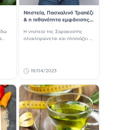
Νηστεία, Πασχαλινό Τραπέζι
& η πιθανότητα εμφάνισης
Γαστρεντερικών διαταραχών
εδώ
Η νηστεία της Σαρακοστής
α
ολοκληρώνεται και πλησιάζει η
 η
μέρα της Ανάστασης, όπου θα
συνοδευτεί με το παραδοσιακό
τά.
τραπέζι του Πάσχα....
19/04/2023