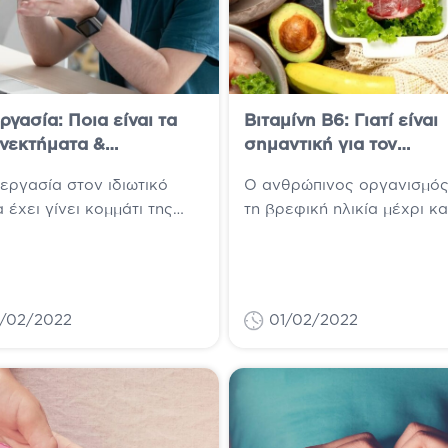
ργασία: Ποια είναι τα
Βιταμίνη Β6: Γιατί είναι
νεκτήματα &
σημαντική για τον
νεκτήματα της;
οργανισμό μας;
εργασία στον ιδιωτικό
Ο ανθρώπινος οργανισμός
 έχει γίνει κομμάτι της
τη βρεφική ηλικία μέχρι κα
ρονης οικονομίας και της
πιο ηλικιωμένη φάση της ζ
 μας. Τα αλματώδη βήματα
έχει ανάγκη από διατροφι
εχνολογίας...
στοιχεία,...
0/02/2022
01/02/2022