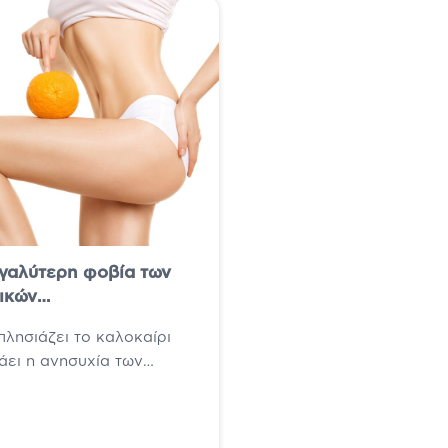
γαλύτερη φοβία των
ικών…
λησιάζει το καλοκαίρι
άει η ανησυχία των
σσότερων γυναικών για την
έτα τους, την εμφάνισή
 τις ζεστές ημέρες...