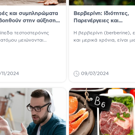
ές και συμπληρώματα
Βερβερίνη: Ιδιότητες,
βοηθούν στην αύξηση
Παρενέργειες και
οστερόνης!
Δοσολογία
πίπεδα τεστοστερόνης
Η βερβερίνη (berberine), 
 ατόμου μειώνονται
και μερικά χρόνια, είναι μι
λογικά με την ηλικία,
βιοδραστική χημική ουσία,
 ορισμένες ιατρικές
οποία απομονώνεται από
σεις, επιλογές τρόπου
συγκεκριμένα θαμνώδη φυ
και άλλοι παράγοντες...
Έχει...
/11/2024
09/07/2024