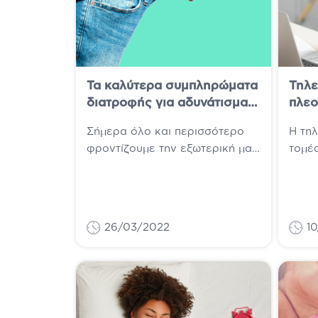
Τα καλύτερα συμπληρώματα
Τηλε
διατροφής για αδυνάτισμα
πλεο
για το 2026!
μειο
Σήμερα όλο και περισσότερο
H τηλ
φροντίζουμε την εξωτερική μας
τομέα
εμφάνιση από μέσα! Ξέρουμε
σύγχ
πως δεν υπάρχουν μαγικά
ζωής
χάπια και πως το...
της τ
26/03/2022
1