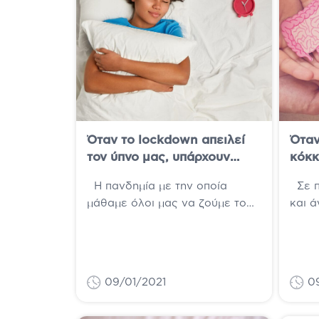
Όταν το lockdown απειλεί
Όταν
τον ύπνο μας, υπάρχουν
κόκκ
λύσεις
καλή
Η πανδημία με την οποία
Σε π
εντέ
μάθαμε όλοι μας να ζούμε το
και ά
προβ
2020 και τα απαγορευτικά που
εντέρ
την συνοδεύουν, είναι...
συχν
του...
09/01/2021
0