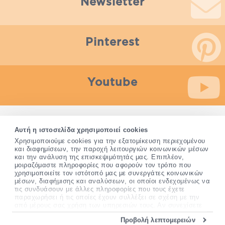
Newsletter
Pinterest
Youtube
Οποιαδήποτε πληροφορία που παρέχεται από το Pharm24.gr
Αυτή η ιστοσελίδα χρησιμοποιεί cookies
δεν προορίζεται για διάγνωση, θεραπεία ή αποτροπή
Χρησιμοποιούμε cookies για την εξατομίκευση περιεχομένου
ασθένειας. Τα συμπληρώματα διατροφής δεν αντικαθιστούν
και διαφημίσεων, την παροχή λειτουργιών κοινωνικών μέσων
και την ανάλυση της επισκεψιμότητάς μας. Επιπλέον,
μια ισορροπημένη διατροφή και δεν προορίζονται για την
μοιραζόμαστε πληροφορίες που αφορούν τον τρόπο που
πρόληψη, αγωγή ή θεραπεία ανθρώπινης νόσου.
χρησιμοποιείτε τον ιστότοπό μας με συνεργάτες κοινωνικών
Συμβουλευτείτε τον γιατρό σας εάν είστε έγκυος, θηλάζετε,
μέσων, διαφήμισης και αναλύσεων, οι οποίοι ενδεχομένως να
ακολουθείτε παράλληλα φαρμακευτική αγωγή ή
τις συνδυάσουν με άλλες πληροφορίες που τους έχετε
αντιμετωπίζετε προβλήματα υγείας πριν χρησιμοποιήσετε
παραχωρήσει ή τις οποίες έχουν συλλέξει σε σχέση με την
οποιοδήποτε συμπλήρωμα διατροφής.
από μέρους σας χρήση των υπηρεσιών τους. Αν συνεχίσετε
να χρησιμοποιείτε την ιστοσελίδα μας, συναινείτε στη χρήση
Προβολή λεπτομερειών
των cookies μας.