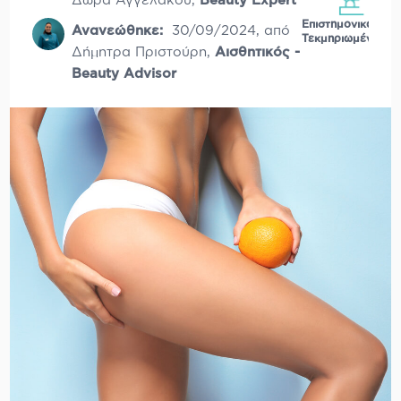
Δώρα Αγγελάκου
,
Beauty Expert
Επιστημονικά
Ανανεώθηκε:
30/09/2024
,
από
Τεκμηριωμένο
Δήμητρα Πριστούρη
,
Αισθητικός -
Beauty Advisor