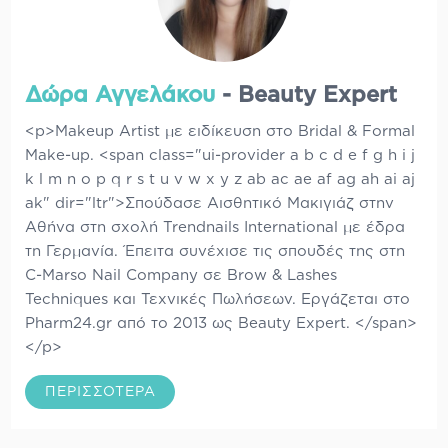
Δώρα Αγγελάκου
- Beauty Expert
<p>Makeup Artist με ειδίκευση στο Bridal & Formal
Make-up. <span class="ui-provider a b c d e f g h i j
k l m n o p q r s t u v w x y z ab ac ae af ag ah ai aj
ak" dir="ltr">Σπούδασε Αισθητικό Μακιγιάζ στην
Αθήνα στη σχολή Trendnails International με έδρα
τη Γερμανία. Έπειτα συνέχισε τις σπουδές της στη
C-Marso Nail Company σε Brow & Lashes
Techniques και Τεχνικές Πωλήσεων. Εργάζεται στο
Pharm24.gr από το 2013 ως Beauty Expert. </span>
</p>
ΠΕΡΙΣΣΌΤΕΡΑ