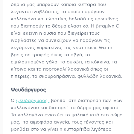
δέρμα μας υπάρχουν κάποια κύτταρα που
λέγονται ινοβλάστες, τα οποία παράγουν
κολλαγόνο και ελαστίνη, δηλαδή τις πρωτεΐνες
που διατηρούν το δέρμα ελαστικό. Η βιταμίνη C
είναι εκείνη η ουσία που διεγείρει τους
ινοβλάστες να συνεχίζουν να παράγουν τις
λεγόμενες «πρωτεΐνες της νεότητας». Θα τη
βρεις σε τροφές όπως τα αβγά, το
εμπλουτισμένο γάλα, το συκώτι, τα κόκκινα, τα
κίτρινα και τα πορτοκαλί λαχανικά όπως οι
πιπεριές, τα σκουροπράσινα, φυλλώδη λαχανικά.
Ψευδάργυρος
Ο
ψευδάργυρος
βοηθά στη διατήρηση των ινών
κολλαγόνου και διατηρεί το δέρμα μας σφιχτό.
Το κολλαγόνο ενισχύει το μαλακό ιστό στο σώμα
μας, τα αιμοφόρα αγγεία, τους τένοντες και
βοηθάει στο να γίνει η κυτταρίτιδα λιγότερο