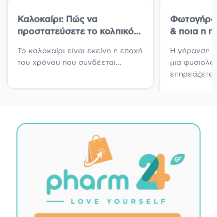
Καλοκαίρι: Πώς να
Φωτογήραν
προστατεύσετε το κολπικό
& ποια η π
μικροβίωμα
δέρματος γ
Το καλοκαίρι είναι εκείνη η εποχή
Η γήρανση τ
του χρόνου που συνδέεται...
μια φυσιολογ
επηρεάζεται.