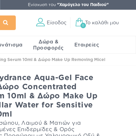
Ενίσχυση του
"Χαμόγελο του Παιδιού"
Είσοδος
Το καλάθι μου
0
Δώρα &
υνάτισμα
Εταιρείες
Προσφορές
g Serum 10ml & Δώρο Make Up Removing Micellar Water for Se
ydrance Aqua-Gel Face
Δώρο Concentrated
um 10ml & Δώρο Make Up
ar Water for Sensitive
0ml
σώπου, Λαιμού & Ματιών για
μένες Επιδερμίδες & Ορός