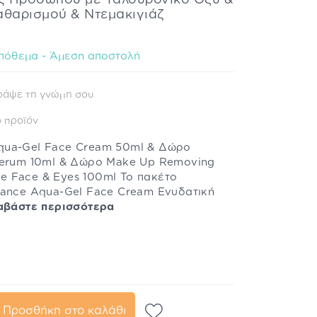
ς Προσώπου με Υαλουρονικό Οξύ &
αθαρισμού & Ντεμακιγιάζ
πόθεμα - Άμεση αποστολή
ράψε τη γνώμη σου
 προϊόν
qua-Gel Face Cream 50ml & Δώρο
Serum 10ml & Δώρο Make Up Removing
ive Face & Eyes 100ml Το πακέτο
rance Aqua-Gel Face Cream Ενυδατική
αβάστε περισσότερα
Προσθήκη στο καλάθι