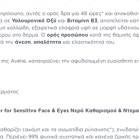
ο πρόσωπο, αυτός ο ορός δρα για 48 ώρες* και αποκαθι
ια σε
Υαλουρονικό Οξύ
και
Βιταμίνη Β3
, αποτελείται κα
, μη κολλώδη, εξαιρετικά ελαφριά υφή σε μορφή υδάτινου 
ερού στο δέρμα. Ο
ορός προσώπου
κατά της θαμπής όψ
τά την
άνεση
,
απαλότητα
και ελαστικότητά του.
ό της Avène, καταπραΰνει την αφυδατωμένη ευαίσθητη επ
έρματος
r for Sensitive Face & Eyes Νερό Καθαρισμού & Ντεμ
αθαρίζει (ακόμη και τα σωματίδια ρύπανσης*), ενυδατών
α. Περιέχει 99% φυσικά συστατικά και κανένα ζωικής π