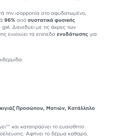
στά την ισορροπία στο αφυδατωμένο,
τά
96%
από
συστατικά φυσικής
gel. Διεισδύει με τις άκρες των
ης ενισχύει τα επίπεδα
ενυδάτωσης
για
ιδερμίδα.
ακιγιάζ Προσώπου, Ματιών, Κατάλληλο
ει** και καταπραΰνει το ευαίσθητο
ροέλευσης. Αφήνει το δέρμα καθαρό,