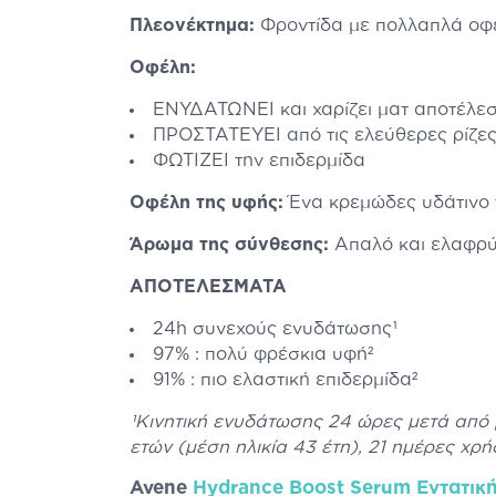
Πλεονέκτημα:
Φροντίδα με πολλαπλά οφέλ
Οφέλη:
ΕΝΥΔΑΤΩΝΕΙ και χαρίζει ματ αποτέλε
ΠΡΟΣΤΑΤΕΥΕΙ από τις ελεύθερες ρίζε
ΦΩΤΙΖΕΙ την επιδερμίδα
Οφέλη της υφής:
Ένα κρεμώδες υδάτινο τ
Άρωμα της σύνθεσης:
Απαλό και ελαφρύ
ΑΠΟΤΕΛΕΣΜΑΤΑ
24h συνεχούς ενυδάτωσης¹
97% : πολύ φρέσκια υφή²
91% : πιο ελαστική επιδερμίδα²
¹Κινητική ενυδάτωσης 24 ώρες μετά από 
ετών (μέση ηλικία 43 έτη), 21 ημέρες χρή
Avene
Hydrance Boost Serum Εντατική