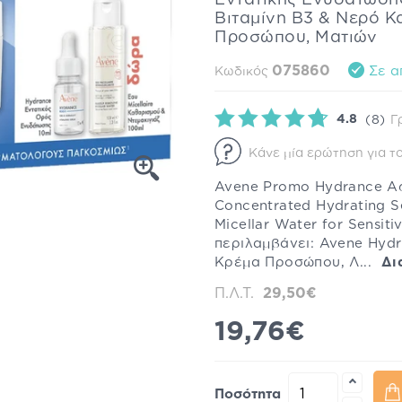
Εντατικής Ενυδάτωση
Bιταμίνη Β3 & Νερό Κ
Προσώπου, Ματιών
075860
Σε α
Κωδικός
4.8
(8)
Γ
Κάνε μία ερώτηση για το
Avene Promo Hydrance A
Concentrated Hydrating 
Micellar Water for Sensit
περιλαμβάνει: Avene Hyd
Κρέμα Προσώπου, Λ...
Δι
Π.Λ.Τ.
29,50€
19,76€
Ποσότητα