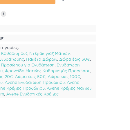
ς
i
gr
τηγορίες:
ό Καθαρισμού)
,
Ντεμακιγιάζ Ματιών
,
Ενυδάτωσης
,
Πακέτα Δώρων
,
Δώρα έως 30€
,
 Προσώπου για Ενυδάτωση
,
Ενυδάτωση
ου
,
Φροντίδα Ματιών
,
Καθαρισμός Προσώπου
,
ως 20€
,
Δώρα έως 50€
,
Δώρα έως 100€
,
ου
,
Avene Ενυδάτωση Προσώπου
,
Avene
ene Κρέμες Προσώπου
,
Avene Κρέμες Ματιών
,
um
,
Avene Ενυδατικές Κρέμες