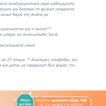
μένο αναζωογονητικό νερό καθημερινής
άτωση και διατηρεί τη φυσική ισορροπία
ματικό Νερό της Avène με
σματικότητα και η ανοχή***
αι μπορεί να ανακυκλωθεί ξανά
νακυκλωμένα υλικά
σε 27 άτομα. ** Ανώτερες στοιβάδες του
 και μάτια, με εφαρμογή δύο φορές την