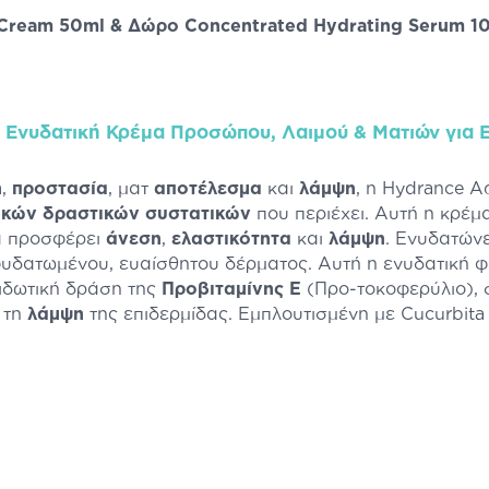
Cream 50ml & Δώρο Concentrated Hydrating Serum 10
 Ενυδατική Κρέμα Προσώπου, Λαιμού & Ματιών για 
η
,
προστασία
, ματ
αποτέλεσμα
και
λάμψη
, η Hydrance 
ικών δραστικών συστατικών
που περιέχει. Αυτή η κρέμ
α προσφέρει
άνεση
,
ελαστικότητα
και
λάμψη
. Ενυδατώνε
υδατωμένου, ευαίσθητου δέρματος. Αυτή η ενυδατική φρ
ειδωτική δράση της
Προβιταμίνης Ε
(Προ-τοκοφερύλιο),
 τη
λάμψη
της επιδερμίδας. Εμπλουτισμένη με Cucurbita 