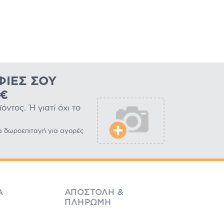
ΦΊΕΣ ΣΟΥ
0€
ντος. Ή γιατί όχι το
α δωροεπιταγή για αγορές
Ά
ΑΠΟΣΤΟΛΉ &
ΠΛΗΡΩΜΉ