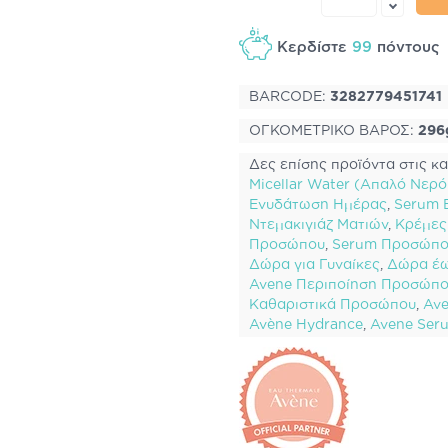
Κερδίστε
99
πόντου
BARCODE:
3282779451741
ΟΓΚΟΜΕΤΡΙΚΟ ΒΑΡΟΣ:
296
Δες επίσης προϊόντα στις κα
Micellar Water (Απαλό Νερ
Ενυδάτωση Ημέρας
,
Serum 
Ντεμακιγιάζ Ματιών
,
Κρέμες
Προσώπου
,
Serum Προσώπ
Δώρα για Γυναίκες
,
Δώρα έ
Avene Περιποίηση Προσώπ
Καθαριστικά Προσώπου
,
Av
Avène Hydrance
,
Avene Ser