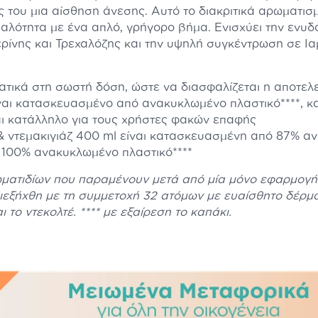
 του μια αίσθηση άνεσης. Αυτό το διακριτικά αρωματισ
απαλότητα με ένα απλό, γρήγορο βήμα. Ενισχύει την ενυδ
ίνης και Τρεχαλόζης και την υψηλή συγκέντρωση σε Ια
ατικά στη σωστή δόση, ώστε να διασφαλίζεται η αποτελε
ίναι κατασκευασμένο από ανακυκλωμένο πλαστικό****, κ
αι κατάλληλο για τους χρήστες φακών επαφής
& ντεμακιγιάζ 400 ml είναι κατασκευασμένη από 87% α
ό 100% ανακυκλωμένο πλαστικό****
ωματιδίων που παραμένουν μετά από μία μόνο εφαρμογή 
διεξήχθη με τη συμμετοχή 32 ατόμων με ευαίσθητο δέρμα
 το ντεκολτέ. **** με εξαίρεση το καπάκι.