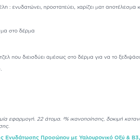
η : ενυδατώνει, προστατεύει, χαρίζει ματ αποτέλεσμα κα
σμα στο δέρμα
ς
ζελ που διεισδύει αμέσως στο δέρμα για να το ξεδιψάσε
.
μία εφαρμογή. 22 άτομα. ²% ικανοποίησης, δοκιμή καταν
σης.
ς Ενυδάτωσης Προσώπου με Υαλουρονικό Οξύ & Β3, 