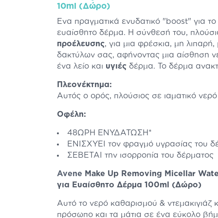
10ml (Δώρο)
Ένα πραγματικά ενυδατικό "boost" για τ
ευαίσθητο δέρμα. Η σύνθεσή του, πλούσ
προέλευσης
, για μια φρέσκια, μη λιπαρή
δακτύλων σας, αφήνοντας μια αίσθηση ν
ένα λείο και
υγιές
δέρμα. Το δέρμα ανακ
Πλεονέκτημα:
Αυτός ο ορός, πλούσιος σε ιαματικό νερ
Οφέλη:
48ΩΡΗ ΕΝΥΔΑΤΩΣΗ*
ΕΝΙΣΧΥΕΙ τον φραγμό υγρασίας του δ
ΣΕΒΕΤΑΙ την ισορροπία του δέρματος
Avene
Make Up Removing Micellar Wate
για Ευαίσθητο Δέρμα 100ml (Δώρο)
Αυτό το νερό καθαρισμού & ντεμακιγιάζ κ
πρόσωπο και τα μάτια σε ένα εύκολο βήμ