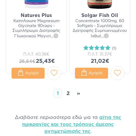
Natures Plus
Solgar Fish Oil
KalmAssure Magnesium
Concentrate 1000mg, 60
Glycinate 90caps -
Softgels - Συμπλήρωμα
Συμπλήρωμα Διατροφής
Διατροφής Συμπυκνωμένου
Γλυκονικού Μαγνη
...
i
Ιχθυέ
...
i
(1)
Π.Λ.Τ.
40,36€
Π.Λ.Τ.
31,37€
25,43€
21,02€
26,64€
Αγορά
Αγορά
1
2
»
Διαβάστε περισσότερα εδώ για τα
αίτια της
ημικρανίας και τους τρόπους άμεσης
αντιμετώπισής της
.