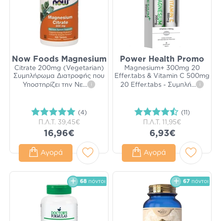
Now Foods Magnesium
Power Health Promo
Citrate 200mg (Vegetarian)
Magnesium+ 300mg 20
Συμπλήρωμα Διατροφής που
Effer.tabs & Vitamin C 500mg
Υποστηρίζει την Νε
...
i
20 Effer.tabs - Συμπλή
...
i
(4)
(11)
Π.Λ.Τ.
39,45€
Π.Λ.Τ.
11,95€
16,96€
6,93€
Αγορά
Αγορά
68
πόντοι
67
πόντοι