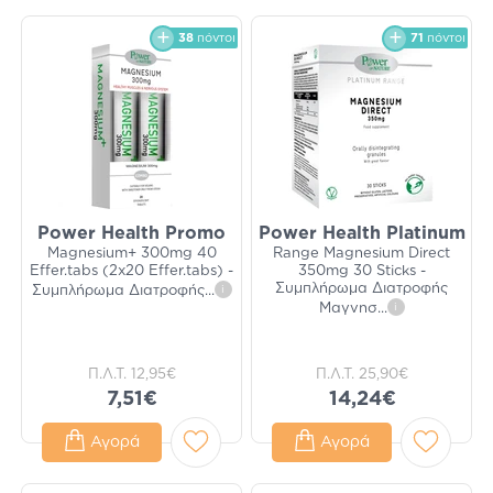
38
πόντοι
71
πόντοι
Power Health Promo
Power Health Platinum
Magnesium+ 300mg 40
Range Magnesium Direct
Effer.tabs (2x20 Effer.tabs) -
350mg 30 Sticks -
Συμπλήρωμα Διατροφής
Συμπλήρωμα Διατροφής
...
i
Μαγνησ
...
i
Π.Λ.Τ.
12,95€
Π.Λ.Τ.
25,90€
7,51€
14,24€
Αγορά
Αγορά