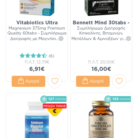
Vitabiotics Ultra
Bennett Mind 30tabs -
Magnesium 375mg Premium
Συμπλήρωμα Διατροφής
Quality 60tabs - Συμπλήρωμα
Κιτικολίνης, Βιταμινών,
Διατροφής με Μαγνήσι
...
i
Μετάλλων & Αμινοξέων γι
...
i
(6)
Π.Λ.Τ.
12,79€
Π.Λ.Τ.
20,00€
6,91€
16,00€
Αγορά
Αγορά
127
πόντοι
105
πόντοι
ΠΤΩΣΗ ΤΙΜΗΣ
€