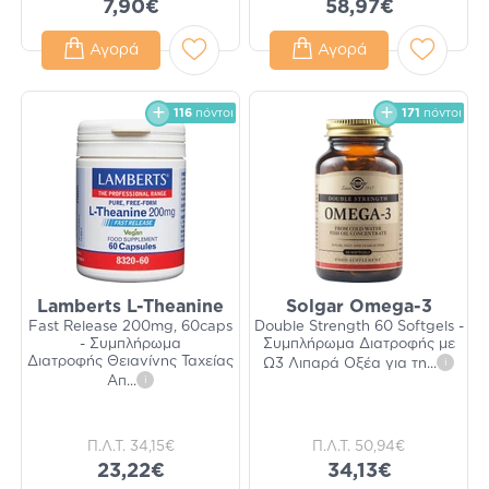
7,90€
58,97€
Αγορά
Αγορά
116
πόντοι
171
πόντοι
Lamberts L-Theanine
Solgar Omega-3
Fast Release 200mg, 60caps
Double Strength 60 Softgels -
- Συμπλήρωμα
Συμπλήρωμα Διατροφής με
Διατροφής Θειανίνης Ταχείας
Ω3 Λιπαρά Οξέα για τη
...
i
Απ
...
i
Π.Λ.Τ.
34,15€
Π.Λ.Τ.
50,94€
23,22€
34,13€