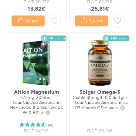
Π.Λ.Τ.
20,63€
Π.Λ.Τ.
62,95€
13,82€
25,81€
Αγορά
Αγορά
40
πόντοι
295
πόντοι
Altion Magnesium
Solgar Omega-3
375mg, 30tabs -
Double Strength 120 Softgels
Συμπλήρωμα Διατροφής
- Συμπλήρωμα Διατροφής με
Μαγνησίου & Βιταμινών Β1,
Ω3 Λιπαρά Οξέα για τ
...
i
Β6 & Β12 γ
...
i
(4)
Π.Λ.Τ.
14,90€
Π.Λ.Τ.
88,02€