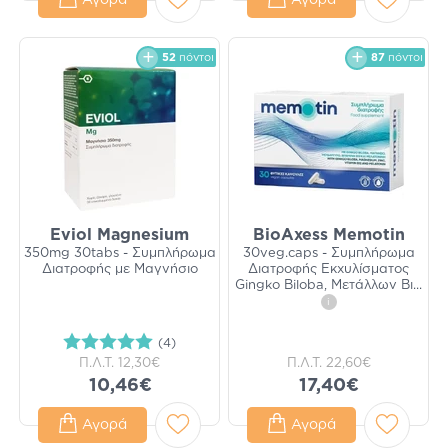
Αγορά
Αγορά
52
πόντοι
87
πόντοι
Eviol Magnesium
BioAxess Memotin
350mg 30tabs - Συμπλήρωμα
30veg.caps - Συμπλήρωμα
Διατροφής με Μαγνήσιο
Διατροφής Εκχυλίσματος
Gingko Biloba, Μετάλλων Βι
...
i
(4)
Π.Λ.Τ.
12,30€
Π.Λ.Τ.
22,60€
10,46€
17,40€
Αγορά
Αγορά