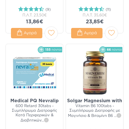
(9)
(11)
Π.Λ.Τ.
23,50€
Π.Λ.Τ.
35,60€
13,86€
23,85€
Αγορά
Αγορά
155
πόντοι
66
πόντοι
Medical PQ Nevralip
Solgar Magnesium with
600 Retard 30tabs -
Vitamin Β6 100tabs -
Συμπλήρωμα Διατροφής
Συμπλήρωμα Διατροφής με
Κατά Περιφερικών &
Μαγνήσιο & Βιταμίνη Β6
...
i
Διαβητικών
...
i