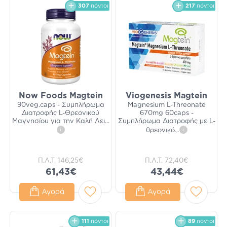
307
πόντοι
217
πόντοι
Now Foods Magtein
Viogenesis Magtein
90veg.caps - Συμπλήρωμα
Magnesium L-Threonate
Διατροφής L-Θρεονικού
670mg 60caps -
Μαγνησίου για την Καλή Λει
...
Συμπλήρωμα Διατροφής με L-
i
θρεονικό
...
i
Π.Λ.Τ.
146,25€
Π.Λ.Τ.
72,40€
61,43€
43,44€
Αγορά
Αγορά
111
πόντοι
89
πόντοι