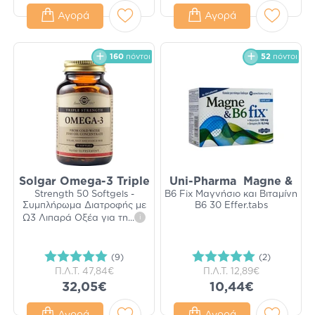
Αγορά
Αγορά
160
πόντοι
52
πόντοι
Solgar Omega-3 Triple
Uni-Pharma Magne &
Strength 50 Softgels -
B6 Fix Μαγνήσιο και Βιταμίνη
Συμπλήρωμα Διατροφής με
Β6 30 Effer.tabs
Ω3 Λιπαρά Οξέα για τη
...
i
(9)
(2)
Π.Λ.Τ.
47,84€
Π.Λ.Τ.
12,89€
32,05€
10,44€