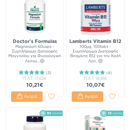
Doctor's Formulas
Lamberts Vitamin B12
Magnesium 60caps -
100μg, 100tabs -
Συμπλήρωμα Διατροφής
Συμπλήρωμα Διατροφής
Μαγνησίου για Φυσιολογική
Βιταμίνης Β12 για την Καλή
Λειτου
...
i
Λειτ
...
i
(3)
(4)
Π.Λ.Τ.
17,02€
Π.Λ.Τ.
14,81€
10,21€
10,07€
Αγορά
Αγορά
85
πόντοι
35
πόντοι