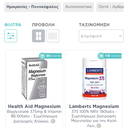
Ημικρανίες - Πονοκέφαλος
Ανοσοποιητικό
Οστά - Αρθρώσ
ΦΊΛΤΡΑ
ΠΡΟΒΟΛΉ
ΤΑΞΙΝΌΜΗΣΗ
Δημοφιλή
69
πόντοι
119
πόντοι
Health Aid Magnesium
Lamberts Magnesium
Bisglycinate 375mg & Vitamin
375 100% NRV 180tabs -
B6 60tabs - Συμπλήρωμα
Συμπλήρωμα Διατροφής
Μαγνησίου για την Καλή
Διατροφής Χηλικού
...
i
Λειτ
...
i