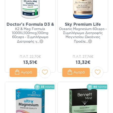
Doctor's Formula D3 &
Sky Premium Life
K2 & Mag Formula
Oceanic Magnesium 60caps -
1000IU,100mcg,100mg
Συμπλήρωμα Διατροφής
60caps - Συμπλήρωμα
Μαγνησίου Ωκεάνιας
Διατροφής γ
...
i
Προέλε
...
i
Π.Λ.Τ.
22,70€
Π.Λ.Τ.
27,74€
13,51€
13,32€
Αγορά
Αγορά
35
πόντοι
80
πόντοι