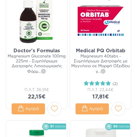
Doctor's Formulas
Medical PQ Orbitab
Magnesium Gluconate 100mg
Magnesium 40tabs -
225ml - Συμπλήρωμα
Συμπλήρωμα Διατροφής με
Διατροφής Λιποσωμιακής
Μαγνήσιο σε Μορφή Οξειδίου
Φόρμ
...
i
γ
...
i
(2)
Π.Λ.Τ.
36,91€
Π.Λ.Τ.
23,44€
22,15€
17,81€
Αγορά
Αγορά
51
πόντοι
50
πόντοι