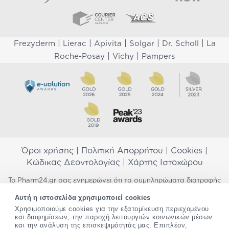
|
|
|
|
|
Frezyderm
Lierac
Apivita
Solgar
Dr. Scholl
La
|
|
Roche-Posay
Vichy
Pampers
Όροι χρήσης
|
Πολιτική Απορρήτου
|
Cookies
|
Κώδικας Δεοντολογίας
|
Χάρτης Ιστοχώρου
Το Pharm24.gr σας ενημερώνει ότι τα συμπληρώματα διατροφής
δεν αντικαθιστούν μια ισορροπημένη διατροφή και δεν
Αυτή η ιστοσελίδα χρησιμοποιεί cookies
προορίζονται για την πρόληψη, αγωγή ή θεραπεία ανθρώπινης
Χρησιμοποιούμε cookies για την εξατομίκευση περιεχομένου
νόσου. Συμβουλευτείτε τον γιατρό σας εάν είστε έγκυος,
και διαφημίσεων, την παροχή λειτουργιών κοινωνικών μέσων
θηλάζετε, ακολουθείτε παράλληλα φαρμακευτική αγωγή ή
και την ανάλυση της επισκεψιμότητάς μας. Επιπλέον,
αντιμετωπίζετε προβλήματα υγείας πριν χρησιμοποιήσετε