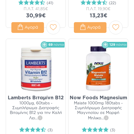
(41)
(22)
Π.Λ.Τ.
41,85€
Π.Λ.Τ.
19,90€
30,99€
13,23€
Αγορά
Αγορά
69
πόντοι
129
πόντοι
Lamberts Βιταμίνη B12
Now Foods Magnesium
1000μg, 60tabs -
Malate 1000mg 180tabs -
Συμπλήρωμα Διατροφής
Συμπλήρωμα Διατροφής
Βιταμίνης Β12 για την Καλή
Μαγνησίου σε Μορφή
Λει
...
i
Μηλικο
...
i
(3)
(3)