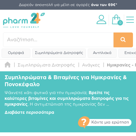
Δωρεάν αποστολή για μέλη σε αγορές
άνω των 69€*
0
Ομορφιά
Συμπληρώματα Διατροφής
Αντηλιακά
Εποχι
Συμπληρώματα Διατροφής
Ανάγκες
Ημικρανίες -
Συμπληρώματα & Βιταμίνες για Ημικρανίες &
Πονοκέφαλο
Ψάχνετε κάτι φυτικό για την ημικρανία;
Βρείτε τις
καλύτερες βιταμίνες και συμπληρώματα διατροφής για τις
ημικρανίες
. Η αντιμετώπιση της ημικρανίας δεν
...
Διαβάστε περισσότερα
Κάντε μια ερώτηση