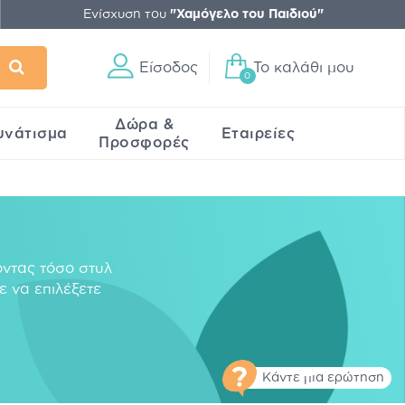
Ενίσχυση του
"Χαμόγελο του Παιδιού"
Είσοδος
Το καλάθι μου
0
Δώρα &
υνάτισμα
Εταιρείες
Προσφορές
οντας τόσο στυλ
ε να επιλέξετε
Κάντε μια ερώτηση