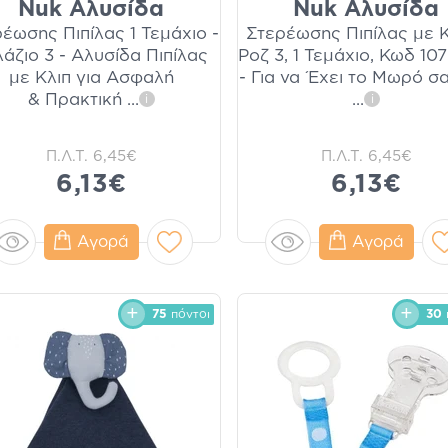
Nuk Αλυσίδα
Nuk Αλυσίδα
έωσης Πιπίλας 1 Τεμάχιο -
Στερέωσης Πιπίλας με 
λάζιο 3 - Αλυσίδα Πιπίλας
Ροζ 3, 1 Τεμάχιο, Κωδ 10
με Κλιπ για Ασφαλή
- Για να Έχει το Μωρό σ
& Πρακτική
...
...
i
i
Π.Λ.Τ.
6,45€
Π.Λ.Τ.
6,45€
6,13€
6,13€
Αγορά
Αγορά
75
πόντοι
30