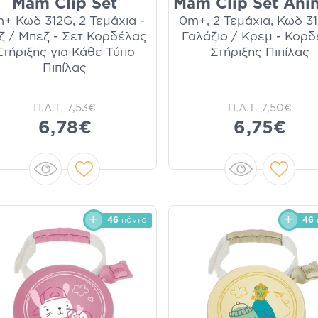
Mam Clip Set
Mam Clip Set Ani
+ Κωδ 312G, 2 Τεμάχια -
0m+, 2 Τεμάχια, Κωδ 31
ζ / Μπεζ - Σετ Κορδέλας
Γαλάζιο / Κρεμ - Κορ
Στήριξης για Κάθε Τύπο
Στήριξης Πιπίλας
Πιπίλας
Π.Λ.Τ.
7,53€
Π.Λ.Τ.
7,50€
6,78€
6,75€
46
πόντοι
46