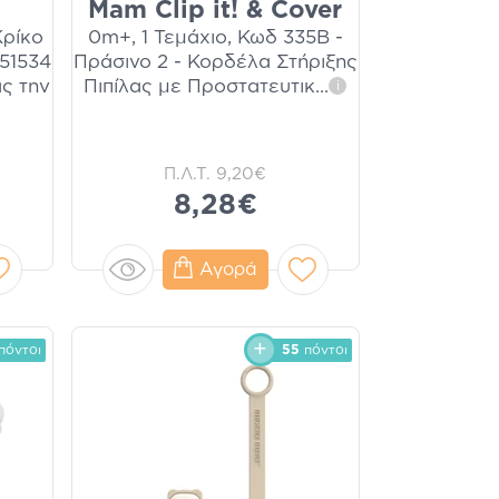
Mam Clip it! & Cover
Κρίκο
0m+, 1 Τεμάχιο, Κωδ 335B -
751534
Πράσινο 2 - Κορδέλα Στήριξης
ας την
Πιπίλας με Προστατευτικ
...
i
Π.Λ.Τ.
9,20€
8,28€
Αγορά
πόντοι
55
πόντοι