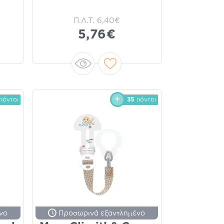
Π.Λ.Τ.
6,40€
5,76€
πόντοι
35
πόντοι
νο
Προσωρινά εξαντλημένο