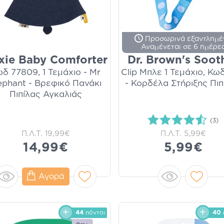
Προσωρινά εξαντλημέ
Αναμένεται σε 6 ημέρε
ixie Baby Comforter
Dr. Brown's Soot
δ 77809, 1 Τεμάχιο - Mr
Clip Μπλε 1 Τεμάχιο, Κω
ephant - Βρεφικό Πανάκι
- Κορδέλα Στήριξης Πιπ
Πιπίλας Αγκαλιάς
(3)
Π.Λ.Τ.
19,99€
Π.Λ.Τ.
5,99€
14,99€
5,99€
Αγορά
44
πόντοι
40