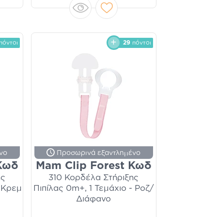
πόντοι
29
πόντοι
νο
Προσωρινά εξαντλημένο
 Κωδ
Mam Clip Forest Κωδ
ης
310 Κορδέλα Στήριξης
- Κρεμ
Πιπίλας 0m+, 1 Τεμάχιο - Ροζ/
Διάφανο