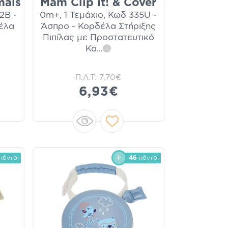
mals
Mam Clip it! & Cover
2B -
0m+, 1 Τεμάχιο, Κωδ 335U -
δέλα
Άσπρο - Κορδέλα Στήριξης
Πιπίλας με Προστατευτικό
Κα
...
i
Π.Λ.Τ.
7,70€
6,93€
πόντοι
46
πόντοι