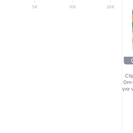
5€
16€
26€
Cli
0m+
για