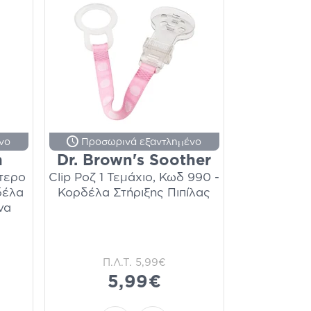
νο
Προσωρινά εξαντλημένο
n
Dr. Brown's Soother
τερο
Clip Ροζ 1 Τεμάχιο, Κωδ 990 -
δέλα
Κορδέλα Στήριξης Πιπίλας
να
Π.Λ.Τ.
5,99€
5,99€