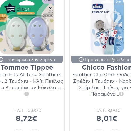
Προσωρινά εξαντλημένο
Προσωρινά εξαντλημέ
Tommee Tippee
Chicco Fashio
pon Fits All Ring Soothers
Soother Clip 0m+ Ουδέ
, 2 Τεμάχια - Κλίπ Πιπίλας
Σχέδιο 1 Τεμάχιο - Κορ
 να Κουμπώνουν Εύκολα μ
...
Στήριξης Πιπίλας για 
Παραμένε
...
i
i
Π.Λ.Τ.
10,90€
Π.Λ.Τ.
8,90€
8,72€
8,01€