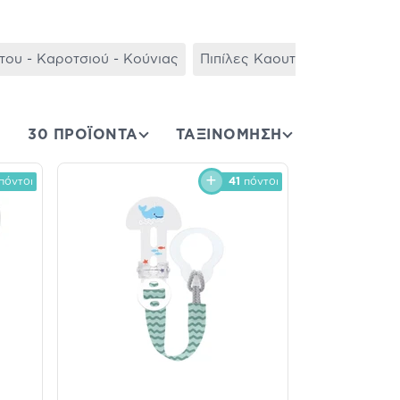
ου - Καροτσιού - Κούνιας
Πιπίλες Καουτσούκ
Αποστε
30 ΠΡΟΪΟΝΤΑ
ΤΑΞΙΝΌΜΗΣΗ
πόντοι
41
πόντοι