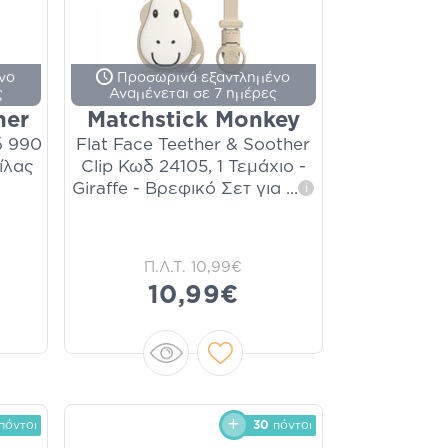
νο
Προσωρινά εξαντλημένο
ς
Αναμένεται σε 7 ημέρες
her
Matchstick Monkey
δ 990
Flat Face Teether & Soother
ίλας
Clip Κωδ 24105, 1 Τεμάχιο -
Giraffe - Βρεφικό Σετ για
...
i
Π.Λ.Τ.
10,99€
10,99€
πόντοι
30
πόντοι