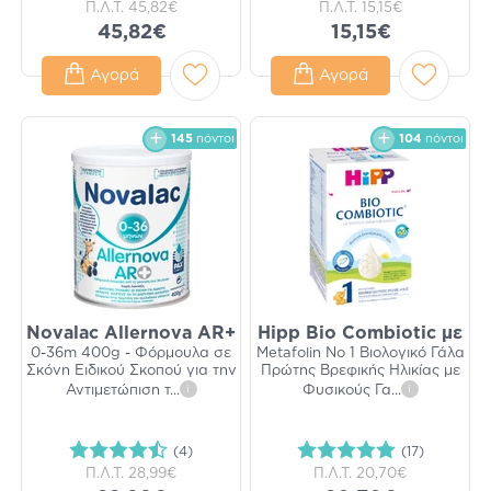
Π.Λ.Τ.
45,82€
Π.Λ.Τ.
15,15€
45,82€
15,15€
Αγορά
Αγορά
145
πόντοι
104
πόντοι
Novalac Allernova AR+
Hipp Bio Combiotic με
0-36m 400g - Φόρμουλα σε
Metafolin No 1 Βιολογικό Γάλα
Σκόνη Ειδικού Σκοπού για την
Πρώτης Βρεφικής Ηλικίας με
Αντιμετώπιση τ
...
i
Φυσικούς Γα
...
i
(4)
(17)
Π.Λ.Τ.
28,99€
Π.Λ.Τ.
20,70€