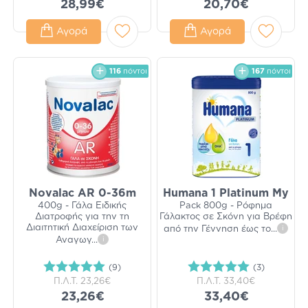
28,99€
20,70€
Αγορά
Αγορά
116
πόντοι
167
πόντοι
Novalac AR 0-36m
Humana 1 Platinum My
400g - Γάλα Ειδικής
Pack 800g - Ρόφημα
Διατροφής για την τη
Γάλακτος σε Σκόνη για Βρέφη
Διαιτητική Διαχείριση των
από την Γέννηση έως το
...
i
Αναγωγ
...
i
(9)
(3)
Π.Λ.Τ.
23,26€
Π.Λ.Τ.
33,40€
23,26€
33,40€