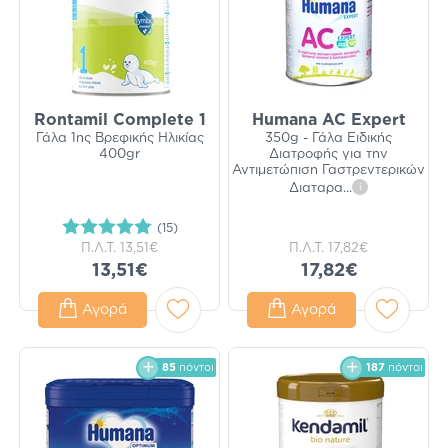
Rontamil Complete 1
Humana AC Expert
Γάλα 1ης Βρεφικής Ηλικίας
350g - Γάλα Ειδικής
400gr
Διατροφής για την
Αντιμετώπιση Γαστρεντερικών
Διαταρα
...
i
(15)
Π.Λ.Τ.
13,51€
Π.Λ.Τ.
17,82€
13,51€
17,82€
Αγορά
Αγορά
85
πόντοι
187
πόντοι