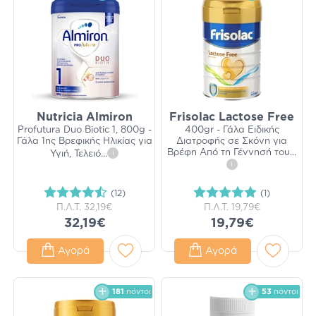
Nutricia Almiron
Frisolac Lactose Free
Profutura Duo Biotic 1, 800g -
400gr - Γάλα Ειδικής
Γάλα 1ης Βρεφικής Ηλικίας για
Διατροφής σε Σκόνη για
Βρέφη Από τη Γέννησή του
...
Υγιή, Τελειό
...
i
i
(12)
(1)
Π.Λ.Τ.
32,19€
Π.Λ.Τ.
19,79€
32,19€
19,79€
Αγορά
Αγορά
181
πόντοι
53
πόντοι