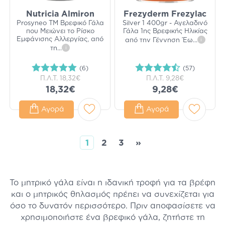
Nutricia Almiron
Frezyderm Frezylac
Prosyneo TM Βρεφικό Γάλα
Silver 1 400gr - Αγελαδινό
που Μειώνει το Ρίσκο
Γάλα 1ης Βρεφικής Ηλικίας
Εμφάνισης Αλλεργίας, από
από την Γέννηση Έω
...
i
τη
...
i
(6)
(57)
Π.Λ.Τ.
18,32€
Π.Λ.Τ.
9,28€
18,32€
9,28€
Αγορά
Αγορά
1
2
3
»
Το μητρικό γάλα είναι η ιδανική τροφή για τα βρέφη
και ο μητρικός θηλασμός πρέπει να συνεχίζεται για
όσο το δυνατόν περισσότερο. Πριν αποφασίσετε να
χρησιμοποιήστε ένα βρεφικό γάλα, ζητήστε τη