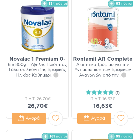
134
πόντοι
83
πόντοι
Novalac 1 Premium 0-
Rontamil AR Complete
6m 800g - Υψηλής Ποιότητας
Διαιτητικό Τρόφιμο για την
Γάλα σε Σκόνη 1ης Βρεφικής
Αντιμετώπιση των Βρεφικών
Ηλικίας Καθημερι
...
i
Αναγωγών από την
...
i
(1)
Π.Λ.Τ.
26,70€
Π.Λ.Τ.
16,63€
26,70€
16,63€
Αγορά
Αγορά
161
πόντοι
99
πόντοι