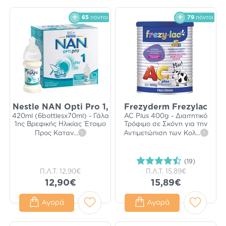
65
πόντοι
79
πόντοι
Nestle NAN Opti Pro 1,
Frezyderm Frezylac
420ml (6bottlesx70ml) - Γάλα
AC Plus 400g - Διαιτητικό
1ης Βρεφικής Ηλικίας Έτοιμο
Τρόφιμο σε Σκόνη για την
Προς Καταν
...
i
Αντιμετώπιση των Κολ
...
i
(19)
Π.Λ.Τ.
12,90€
Π.Λ.Τ.
15,89€
12,90€
15,89€
Αγορά
Αγορά