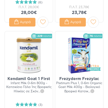
(6)
Π.Λ.Τ.
28,00€
Π.Λ.Τ.
23,78€
28,00€
23,78€
Αγορά
Αγορά
229
πόντοι
76
πόντοι
Kendamil Goat 1 First
Frezyderm Frezylac
Infant Milk 0-6m 800g -
Platinum Plus 1, 0-6m Organic
Κατσικίσιο Γάλα 1ης Βρεφικής
Goat Milk 400g - Βιολογικό
Ηλικίας σε Σκόν
...
i
Βρεφικό Κατσικ
...
i
(3)