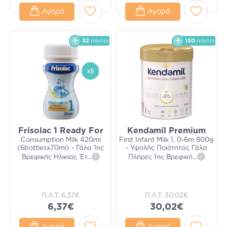
Αγορά
Αγορά
32
πόντοι
150
πόντοι
Frisolac 1 Ready For
Kendamil Premium
Consumption Milk 420ml
First Infant Milk 1, 0-6m 800g
(6bottlesx70ml) - Γάλα 1ης
- Υψηλής Ποιότητας Γάλα
Βρεφικής Ηλικίας Έτ
...
i
Πλήρες 1ης Βρεφική
...
i
Π.Λ.Τ.
6,37€
Π.Λ.Τ.
30,02€
6,37€
30,02€