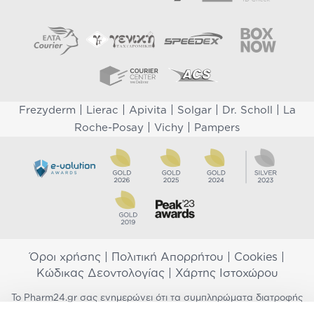
|
|
|
|
|
Frezyderm
Lierac
Apivita
Solgar
Dr. Scholl
La
|
|
Roche-Posay
Vichy
Pampers
Όροι χρήσης
|
Πολιτική Απορρήτου
|
Cookies
|
Κώδικας Δεοντολογίας
|
Χάρτης Ιστοχώρου
Το Pharm24.gr σας ενημερώνει ότι τα συμπληρώματα διατροφής
δεν αντικαθιστούν μια ισορροπημένη διατροφή και δεν