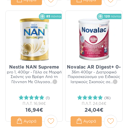
Αγορά
Αγορά
85
πόντοι
120
πόντοι
Nestle NAN Supreme
Novalac AR Digest+ 0-
pro 1, 400gr - Γάλα σε Μορφή
36m 400gr - Διατροφικό
Σκόνης για Βρέφη Από τη
Παρασκεύασμα για Ειδικούς
Γέννηση Με Ολιγοσα
...
i
Ιατρικούς Σκοπούς σε
...
i
(1)
(16)
Π.Λ.Τ.
16,94€
Π.Λ.Τ.
24,04€
16,94€
24,04€
Αγορά
Αγορά