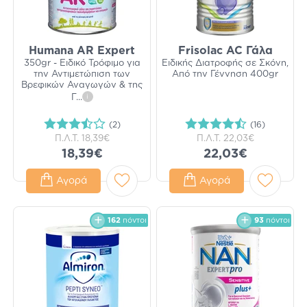
Humana AR Expert
Frisolac AC Γάλα
350gr - Ειδικό Τρόφιμο για
Ειδικής Διατροφής σε Σκόνη,
την Αντιμετώπιση των
Από την Γέννηση 400gr
Βρεφικών Αναγωγών & της
Γ
...
i
(2)
(16)
Π.Λ.Τ.
18,39€
Π.Λ.Τ.
22,03€
18,39€
22,03€
Αγορά
Αγορά
162
πόντοι
93
πόντοι