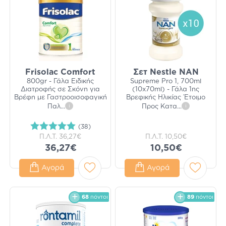
Frisolac Comfort
Σετ Nestle NAN
800gr - Γάλα Ειδικής
Supreme Pro 1, 700ml
Διατροφής σε Σκόνη για
(10x70ml) - Γάλα 1ης
Βρέφη με Γαστροοισοφαγική
Βρεφικής Ηλικίας Έτοιμο
Παλ
...
i
Προς Κατα
...
i
(38)
Π.Λ.Τ.
36,27€
Π.Λ.Τ.
10,50€
36,27€
10,50€
Αγορά
Αγορά
68
πόντοι
89
πόντοι