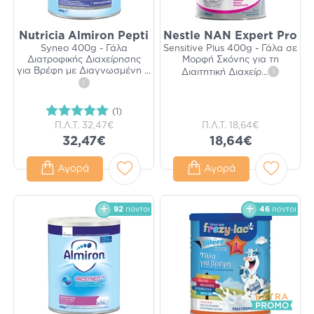
Nutricia Almiron Pepti
Nestle NAN Expert Pro
Syneo 400g - Γάλα
Sensitive Plus 400g - Γάλα σε
Διατροφικής Διαχείρησης
Μορφή Σκόνης για τη
για Βρέφη με Διαγνωσμένη
...
Διαιτητική Διαχείρ
...
i
i
(1)
Π.Λ.Τ.
32,47€
Π.Λ.Τ.
18,64€
32,47€
18,64€
Αγορά
Αγορά
92
πόντοι
46
πόντοι