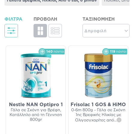
Γάλατα Βρεφικής Ηλικίας Από 0 έως 6 μηνών
Παιδικές Βιταμ
ΦΊΛΤΡΑ
ΠΡΟΒΟΛΉ
ΤΑΞΙΝΌΜΗΣΗ
Δημοφιλή
140
πόντοι
119
πόντοι
Nestle NAN Optipro 1
Frisolac 1 GOS & HiMO
Γάλα σε Σκόνη για Βρέφη,
0-6m 800g - Γάλα σε Σκόνη
Κατάλληλο από τη Γέννηση
1ης Βρεφικής Ηλικίας με
800gr
Ολιγοσγχαρίτες από
...
i