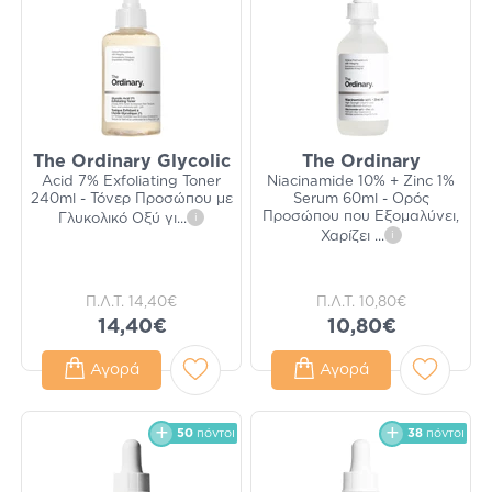
The Ordinary Glycolic
The Ordinary
Acid 7% Exfoliating Toner
Niacinamide 10% + Zinc 1%
240ml - Τόνερ Προσώπου με
Serum 60ml - Ορός
Προσώπου που Εξομαλύνει,
Γλυκολικό Οξύ γι
...
i
Χαρίζει
...
i
Π.Λ.Τ.
14,40€
Π.Λ.Τ.
10,80€
14,40€
10,80€
Αγορά
Αγορά
50
πόντοι
38
πόντοι