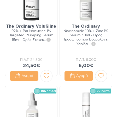
The Ordinary Volufiline
The Ordinary
92% + Pal-Isoleucine 1%
Niacinamide 10% + Zinc 1%
Targeted Plumping Serum
Serum 30ml - Ορός
Προσώπου που Εξομαλύνει,
15ml - Ορός Στοχευ
...
i
Χαρίζει
...
i
Π.Λ.Τ.
24,50€
Π.Λ.Τ.
6,00€
24,50€
6,00€
Αγορά
Αγορά
105
πόντοι
90
πόντοι