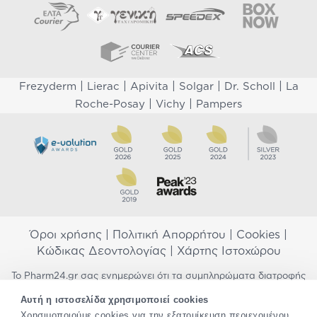
|
|
|
|
|
Frezyderm
Lierac
Apivita
Solgar
Dr. Scholl
La
|
|
Roche-Posay
Vichy
Pampers
Όροι χρήσης
|
Πολιτική Απορρήτου
|
Cookies
|
Κώδικας Δεοντολογίας
|
Χάρτης Ιστοχώρου
Το Pharm24.gr σας ενημερώνει ότι τα συμπληρώματα διατροφής
δεν αντικαθιστούν μια ισορροπημένη διατροφή και δεν
Αυτή η ιστοσελίδα χρησιμοποιεί cookies
προορίζονται για την πρόληψη, αγωγή ή θεραπεία ανθρώπινης
Χρησιμοποιούμε cookies για την εξατομίκευση περιεχομένου
νόσου. Συμβουλευτείτε τον γιατρό σας εάν είστε έγκυος,