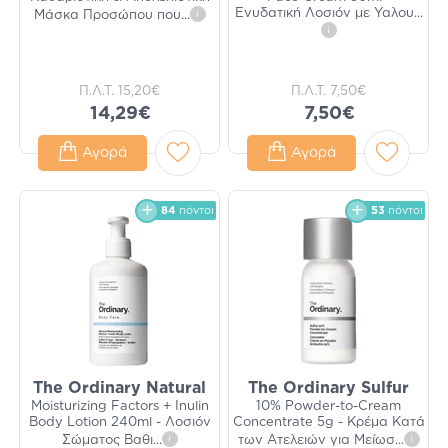
Ενυδατική Λοσιόν με Υαλου
...
Μάσκα Προσώπου που
...
i
i
Π.Λ.Τ.
15,20€
Π.Λ.Τ.
7,50€
14,29€
7,50€
Αγορά
Αγορά
84
πόντοι
53
πόντοι
The Ordinary Natural
The Ordinary Sulfur
Moisturizing Factors + Inulin
10% Powder-to-Cream
Body Lotion 240ml - Λοσιόν
Concentrate 5g - Κρέμα Κατά
Σώματος Βαθι
...
i
των Ατελειών για Μείωσ
...
i