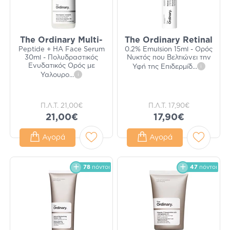
The Ordinary Multi-
The Ordinary Retinal
Peptide + HA Face Serum
0.2% Emulsion 15ml - Ορός
30ml - Πολυδραστικός
Νυκτός που Βελτιώνει την
Ενυδατικός Ορός με
Υφή της Επιδερμίδ
...
i
Υαλουρο
...
i
Π.Λ.Τ.
21,00€
Π.Λ.Τ.
17,90€
21,00€
17,90€
Αγορά
Αγορά
78
πόντοι
47
πόντοι