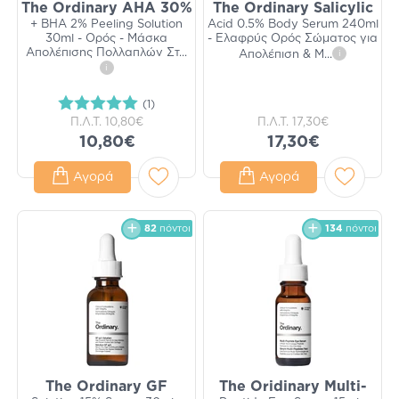
The Ordinary AHA 30%
The Ordinary Salicylic
+ BHA 2% Peeling Solution
Acid 0.5% Body Serum 240ml
30ml - Ορός - Μάσκα
- Ελαφρύς Ορός Σώματος για
Απολέπισης Πολλαπλών Στ
...
Απολέπιση & Μ
...
i
i
(1)
Π.Λ.Τ.
10,80€
Π.Λ.Τ.
17,30€
10,80€
17,30€
Αγορά
Αγορά
82
πόντοι
134
πόντοι
The Ordinary GF
The Oridinary Multi-