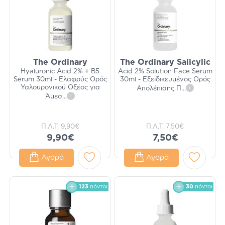
The Ordinary
The Ordinary Salicylic
Hyaluronic Acid 2% + B5
Acid 2% Solution Face Serum
Serum 30ml - Ελαφρύς Ορός
30ml - Εξειδικευμένος Ορός
Υαλουρονικού Οξέος για
Απολέπισης Π
...
i
Άμεσ
...
i
Π.Λ.Τ.
9,90€
Π.Λ.Τ.
7,50€
9,90€
7,50€
Αγορά
Αγορά
123
πόντοι
30
πόντοι