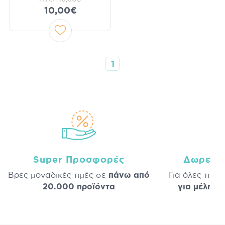
10,00€
1
Super Προσφορές
Δωρεάν
Βρες μοναδικές τιμές σε
πάνω από
Για όλες τις 
20.000 προϊόντα
για μέλη
σε