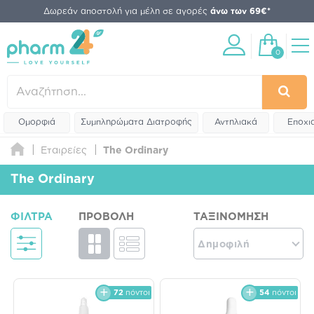
Δωρεάν αποστολή για μέλη σε αγορές
άνω των 69€*
0
Ομορφιά
Συμπληρώματα Διατροφής
Αντηλιακά
Εποχι
Εταιρείες
The Ordinary
The Ordinary
ΦΊΛΤΡΑ
ΠΡΟΒΟΛΉ
ΤΑΞΙΝΌΜΗΣΗ
Δημοφιλή
72
πόντοι
54
πόντοι