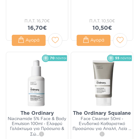
Π.Λ.Τ.
16,70€
Π.Λ.Τ.
10,50€
16,70€
10,50€
Αγορά
Αγορά
70
πόντοι
55
πόντοι
The Ordinary
The Ordinary Squalane
Niacinamide 5% Face & Body
Face Cleanser 50ml -
Emulsion 100ml - Ελαφρύ
Ενυδατικό Καθαριστικό
Γαλάκτωμα για Πρόσωπο &
Προσώπου για Απαλή, Λεία
...
Σώ
...
i
i