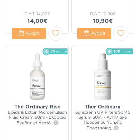
Π.Λ.Τ.
14,00€
Π.Λ.Τ.
10,90€
14,00€
10,90€
Αγορά
Αγορά
75
πόντοι
100
πόντοι
The Ordinary Rise
Ther Ordinary
Lipids & Ectoin Microemulsion
Sunscrenn UV Filters Spf45
Fluid Cream 60ml - Ελαφριά
Serum 60ml - Αντηλιακό
Προσώπου Υψηλής
Ενυδατική Λεπτό
...
i
Προστασίας
...
i