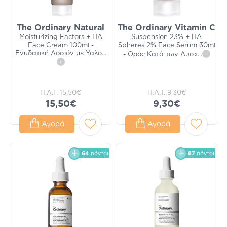
The Ordinary Natural
The Ordinary Vitamin C
Moisturizing Factors + HA
Suspension 23% + HA
Face Cream 100ml -
Spheres 2% Face Serum 30ml
Ενυδατική Λοσιόν με Υαλο
...
- Ορός Κατά των Δυσχ
...
i
i
Π.Λ.Τ.
15,50€
Π.Λ.Τ.
9,30€
15,50€
9,30€
Αγορά
Αγορά
64
πόντοι
87
πόντοι