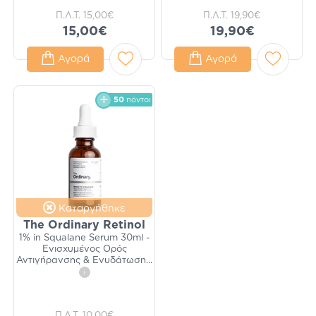
Π.Λ.Τ.
15,00€
Π.Λ.Τ.
19,90€
15,00€
19,90€
Αγορά
Αγορά
50
πόντοι
Καταργήθηκε
The Ordinary Retinol
1% in Squalane Serum 30ml -
Ενισχυμένος Ορός
Αντιγήρανσης & Ενυδάτωση
...
i
Π.Λ.Τ.
10,00€