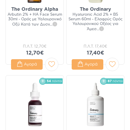
The Ordinary Alpha
The Ordinary
Arbutin 2% + HA Face Serum
Hyaluronic Acid 2% + B5
30ml - Ορός με Υαλουρονικό
Serum 60ml - Ελαφρύς Ορός
Υαλουρονικού Οξέος για
Οξύ Κατά των Δυσχ
...
i
Άμεσ
...
i
Π.Λ.Τ.
12,70€
Π.Λ.Τ.
17,40€
12,70€
17,40€
Αγορά
Αγορά
54
πόντοι
87
πόντοι