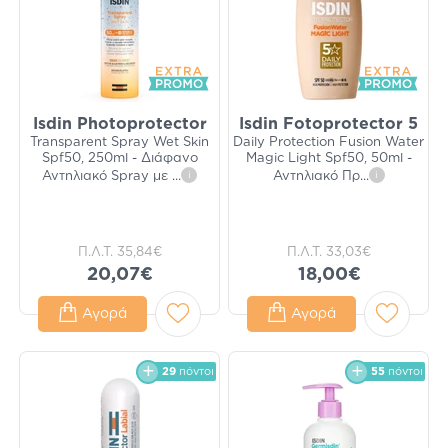
Isdin Photoprotector
Isdin Fotoprotector 5
Transparent Spray Wet Skin
Daily Protection Fusion Water
Spf50, 250ml - Διάφανο
Magic Light Spf50, 50ml -
Αντηλιακό Spray με
...
i
Αντηλιακό Πρ
...
i
Π.Λ.Τ.
35,84€
Π.Λ.Τ.
33,03€
20,07€
18,00€
Αγορά
Αγορά
29
πόντοι
55
πόντοι