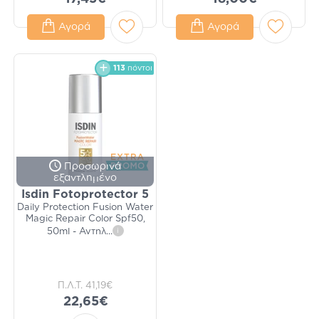
Αγορά
Αγορά
113
πόντοι
Προσωρινά
εξαντλημένο
Isdin Fotoprotector 5
Daily Protection Fusion Water
Magic Repair Color Spf50,
50ml - Αντηλ
...
i
Π.Λ.Τ.
41,19€
22,65€