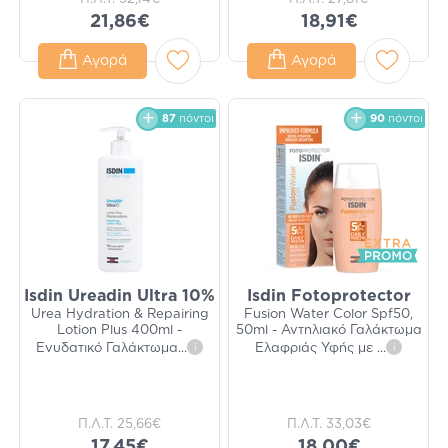
21,86€
18,91€
Αγορά
Αγορά
87
πόντοι
90
πόντοι
Isdin Ureadin Ultra 10%
Isdin Fotoprotector
Urea Hydration & Repairing
Fusion Water Color Spf50,
Lotion Plus 400ml -
50ml - Αντηλιακό Γαλάκτωμα
Ενυδατικό Γαλάκτωμα
...
i
Ελαφριάς Υφής με
...
i
Π.Λ.Τ.
25,66€
Π.Λ.Τ.
33,03€
17,45€
18,00€