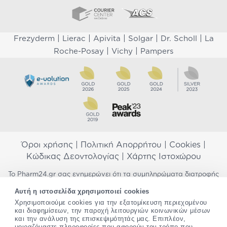
|
|
|
|
|
Frezyderm
Lierac
Apivita
Solgar
Dr. Scholl
La
|
|
Roche-Posay
Vichy
Pampers
Όροι χρήσης
|
Πολιτική Απορρήτου
|
Cookies
|
Κώδικας Δεοντολογίας
|
Χάρτης Ιστοχώρου
Το Pharm24.gr σας ενημερώνει ότι τα συμπληρώματα διατροφής
δεν αντικαθιστούν μια ισορροπημένη διατροφή και δεν
Αυτή η ιστοσελίδα χρησιμοποιεί cookies
προορίζονται για την πρόληψη, αγωγή ή θεραπεία ανθρώπινης
Χρησιμοποιούμε cookies για την εξατομίκευση περιεχομένου
νόσου. Συμβουλευτείτε τον γιατρό σας εάν είστε έγκυος,
και διαφημίσεων, την παροχή λειτουργιών κοινωνικών μέσων
θηλάζετε, ακολουθείτε παράλληλα φαρμακευτική αγωγή ή
και την ανάλυση της επισκεψιμότητάς μας. Επιπλέον,
αντιμετωπίζετε προβλήματα υγείας πριν χρησιμοποιήσετε
μοιραζόμαστε πληροφορίες που αφορούν τον τρόπο που