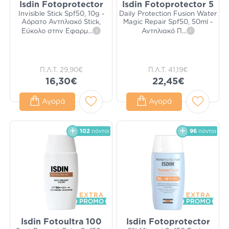
Isdin Fotoprotector
Isdin Fotoprotector 5
Invisible Stick Spf50, 10g -
Daily Protection Fusion Water
Αόρατο Αντηλιακό Stick,
Magic Repair Spf50, 50ml -
Εύκολο στην Εφαρμ
...
i
Αντηλιακό Π
...
i
Π.Λ.Τ.
29,90€
Π.Λ.Τ.
41,19€
16,30€
22,45€
Αγορά
Αγορά
102
πόντοι
96
πόντοι
Isdin Fotoultra 100
Isdin Fotoprotector