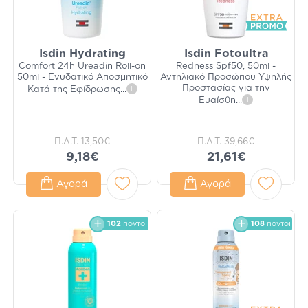
Isdin Hydrating
Isdin Fotoultra
Comfort 24h Ureadin Roll-on
Redness Spf50, 50ml -
50ml - Ενυδατικό Αποσμητικό
Αντηλιακό Προσώπου Υψηλής
Προστασίας για την
Κατά της Εφίδρωσης
...
i
Ευαίσθη
...
i
Π.Λ.Τ.
13,50€
Π.Λ.Τ.
39,66€
9,18€
21,61€
Αγορά
Αγορά
102
πόντοι
108
πόντοι