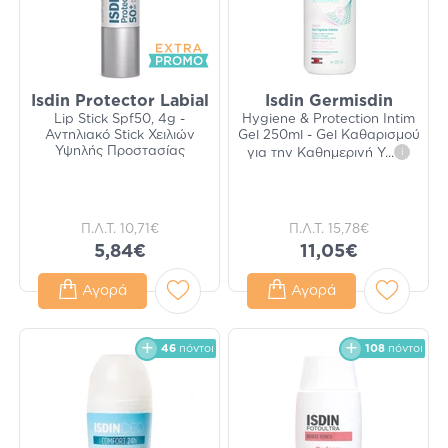
Isdin Protector Labial
Isdin Germisdin
Lip Stick Spf50, 4g -
Hygiene & Protection Intim
Αντηλιακό Stick Χειλιών
Gel 250ml - Gel Καθαρισμού
Υψηλής Προστασίας
για την Καθημερινή Υ
...
i
Π.Λ.Τ.
10,71€
Π.Λ.Τ.
15,78€
5,84€
11,05€
Αγορά
Αγορά
46
πόντοι
108
πόντοι