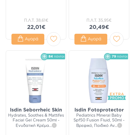
Π.Λ.Τ.
38,61€
Π.Λ.Τ.
35,95€
22,01€
20,49€
Αγορά
Αγορά
84
πόντοι
79
πόντοι
Isdin Seborrheic Skin
Isdin Fotoprotector
Hydrates, Soothes & Mattifes
Pediatrics Mineral Baby
Facial Gel Cream 50ml -
Spf50 Fusion Fluid, 50ml -
Ενυδατική Κρέμα
...
i
Βρεφικό, Παιδικό Αν
...
i