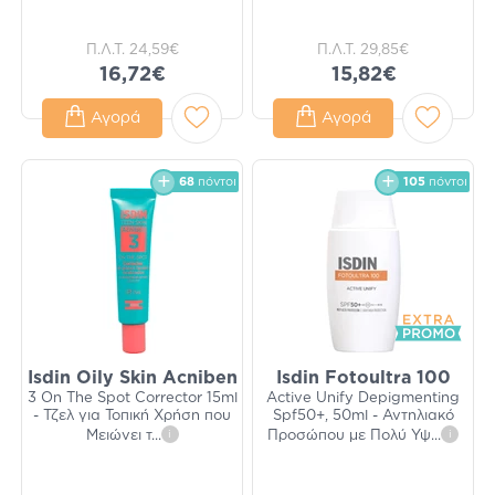
Π.Λ.Τ.
24,59€
Π.Λ.Τ.
29,85€
16,72€
15,82€
Αγορά
Αγορά
68
πόντοι
105
πόντοι
Isdin Oily Skin Acniben
Isdin Fotoultra 100
3 On The Spot Corrector 15ml
Active Unify Depigmenting
- Τζελ για Τοπική Χρήση που
Spf50+, 50ml - Αντηλιακό
Μειώνει τ
...
i
Προσώπου με Πολύ Υψ
...
i