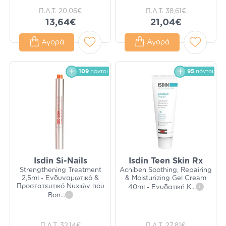
Π.Λ.Τ.
20,06€
Π.Λ.Τ.
38,61€
13,64€
21,04€
Αγορά
Αγορά
109
πόντοι
95
πόντοι
Isdin Si-Nails
Isdin Teen Skin Rx
Strengthening Treatment
Acniben Soothing, Repairing
2,5ml - Ενδυναμωτικό &
& Moisturizing Gel Cream
Προστατευτικό Νυχιών που
40ml - Ενυδατική Κ
...
i
Βοη
...
i
Π.Λ.Τ.
32,14€
Π.Λ.Τ.
27,81€