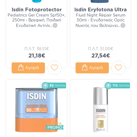
Isdin Fotoprotector
Isdin Eryfotona Ultra
Pediatrics Gel Cream Spf50+,
Fluid Night Repair Serum
250ml - Βρεφική, Παιδική
50ml - Ενυδατικός Ορός
Ενυδατική Αντηλι
...
i
Νυκτός που Βελτιώνει
...
i
Π.Λ.Τ.
38,51€
Π.Λ.Τ.
51,00€
21,18€
27,54€
Αγορά
Αγορά
82
πόντοι
112
πόντοι