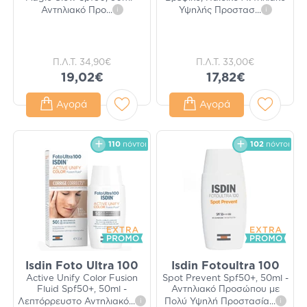
Αντηλιακό Προ
...
i
Υψηλής Προστασ
...
i
Π.Λ.Τ.
34,90€
Π.Λ.Τ.
33,00€
19,02€
17,82€
Αγορά
Αγορά
110
πόντοι
102
πόντοι
Isdin Foto Ultra 100
Isdin Fotoultra 100
Active Unify Color Fusion
Spot Prevent Spf50+, 50ml -
Fluid Spf50+, 50ml -
Αντηλιακό Προσώπου με
Λεπτόρρευστο Αντηλιακό
...
i
Πολύ Υψηλή Προστασία
...
i