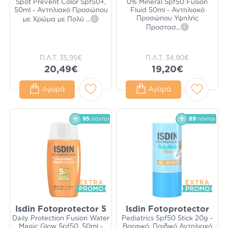
Spot Prevent Color Spf50+,
0% Mineral Spf50 Fusion
50ml - Αντηλιακό Προσώπου
Fluid 50ml - Αντηλιακό
Προσώπου Υψηλής
με Χρώμα με Πολύ
...
i
Προστασ
...
i
Π.Λ.Τ.
35,95€
Π.Λ.Τ.
34,90€
20,49€
19,20€
Αγορά
Αγορά
95
πόντοι
89
πόντοι
Isdin Fotoprotector 5
Isdin Fotoprotector
Daily Protection Fusion Water
Pediatrics Spf50 Stick 20g -
Magic Glow Spf50, 50ml -
Βρεφικό, Παιδικό Αντηλιακό