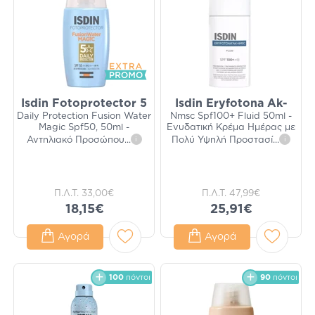
Isdin Fotoprotector 5
Isdin Eryfotona Ak-
Daily Protection Fusion Water
Nmsc Spf100+ Fluid 50ml -
Magic Spf50, 50ml -
Ενυδατική Κρέμα Ημέρας με
Αντηλιακό Προσώπου
...
i
Πολύ Υψηλή Προστασί
...
i
Π.Λ.Τ.
33,00€
Π.Λ.Τ.
47,99€
18,15€
25,91€
Αγορά
Αγορά
100
πόντοι
90
πόντοι