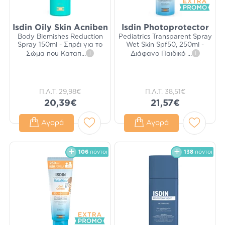
Isdin Oily Skin Acniben
Isdin Photoprotector
Body Blemishes Reduction
Pediatrics Transparent Spray
Spray 150ml - Σπρέι για το
Wet Skin Spf50, 250ml -
Σώμα που Καταπ
...
i
Διάφανο Παιδικό
...
i
Π.Λ.Τ.
29,98€
Π.Λ.Τ.
38,51€
20,39€
21,57€
Αγορά
Αγορά
106
πόντοι
138
πόντοι