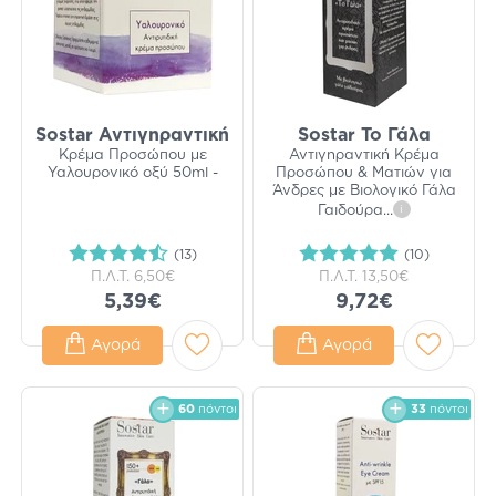
Sostar Αντιγηραντική
Sostar Το Γάλα
Κρέμα Προσώπου με
Αντιγηραντική Κρέμα
Υαλουρονικό οξύ 50ml -
Προσώπου & Ματιών για
Άνδρες με Βιολογικό Γάλα
Γαιδούρα
...
i
(13)
(10)
Π.Λ.Τ.
6,50€
Π.Λ.Τ.
13,50€
5,39€
9,72€
Αγορά
Αγορά
60
πόντοι
33
πόντοι