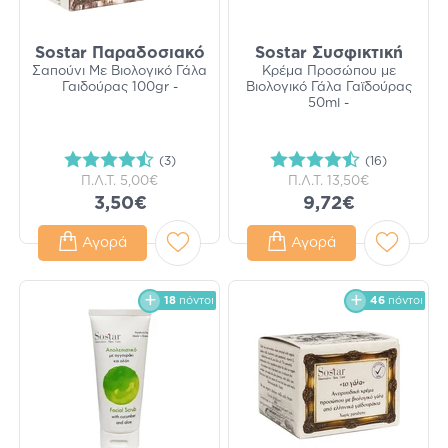
Sostar Παραδοσιακό
Sostar Συσφικτική
Σαπούνι Με Βιολογικό Γάλα
Κρέμα Προσώπου με
Γαιδούρας 100gr -
Βιολογικό Γάλα Γαϊδούρας
50ml -
(3)
(16)
Π.Λ.Τ.
5,00€
Π.Λ.Τ.
13,50€
3,50€
9,72€
Αγορά
Αγορά
18
πόντοι
46
πόντοι