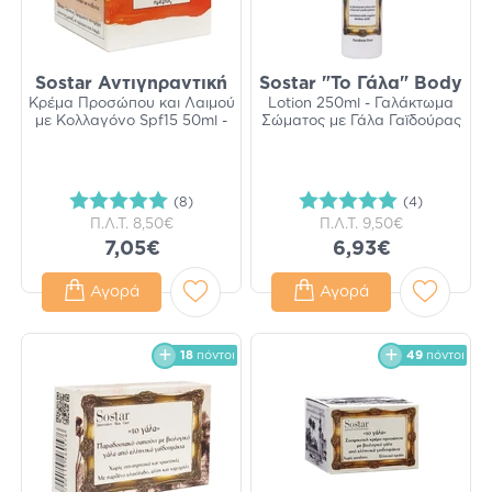
Sostar Αντιγηραντική
Sostar "Το Γάλα" Body
Κρέμα Προσώπου και Λαιμού
Lotion 250ml - Γαλάκτωμα
με Κολλαγόνο Spf15 50ml -
Σώματος με Γάλα Γαϊδούρας
(8)
(4)
Π.Λ.Τ.
8,50€
Π.Λ.Τ.
9,50€
7,05€
6,93€
Αγορά
Αγορά
18
πόντοι
49
πόντοι