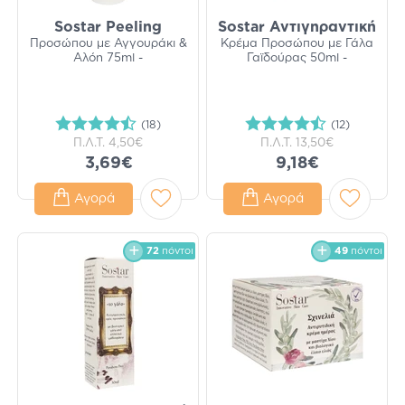
Sostar Peeling
Sostar Αντιγηραντική
Προσώπου με Αγγουράκι &
Κρέμα Προσώπου με Γάλα
Αλόη 75ml -
Γαϊδούρας 50ml -
(18)
(12)
Π.Λ.Τ.
4,50€
Π.Λ.Τ.
13,50€
3,69€
9,18€
Αγορά
Αγορά
72
πόντοι
49
πόντοι