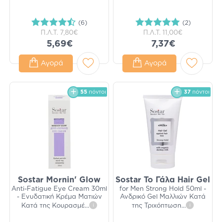
(6)
(2)
Π.Λ.Τ.
7,80€
Π.Λ.Τ.
11,00€
5,69€
7,37€
Αγορά
Αγορά
55
πόντοι
37
πόντοι
Sostar Mornin' Glow
Sostar Το Γάλα Hair Gel
Anti-Fatigue Eye Cream 30ml
for Men Strong Hold 50ml -
- Ενυδατική Κρέμα Ματιών
Ανδρικό Gel Μαλλιών Κατά
Κατά της Κουρασμέ
...
i
της Τριχόπτωση
...
i