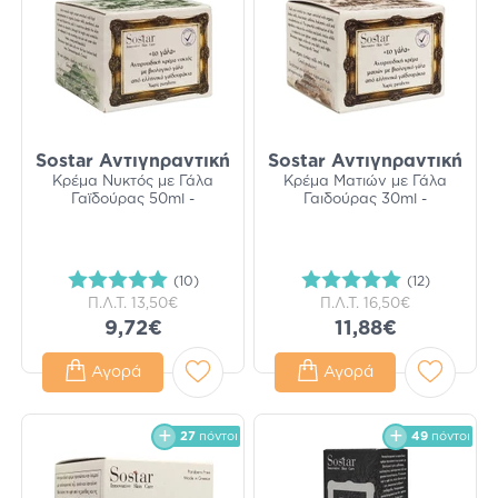
Sostar Αντιγηραντική
Sostar Αντιγηραντική
Κρέμα Νυκτός με Γάλα
Κρέμα Ματιών με Γάλα
Γαϊδούρας 50ml -
Γαιδούρας 30ml -
(10)
(12)
Π.Λ.Τ.
13,50€
Π.Λ.Τ.
16,50€
9,72€
11,88€
Αγορά
Αγορά
27
πόντοι
49
πόντοι