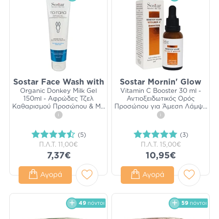
Sostar Face Wash with
Sostar Mornin' Glow
Organic Donkey Milk Gel
Vitamin C Booster 30 ml -
150ml - Αφρώδες Τζελ
Αντιοξειδωτικός Ορός
Καθαρισμού Προσώπου & Μ
...
Προσώπου για Άμεση Λάμψ
...
i
i
(5)
(3)
Π.Λ.Τ.
11,00€
Π.Λ.Τ.
15,00€
7,37€
10,95€
Αγορά
Αγορά
49
πόντοι
59
πόντοι