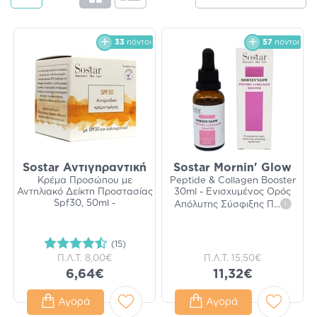
33
πόντοι
57
πόντοι
Sostar Αντιγηραντική
Sostar Mornin' Glow
Κρέμα Προσώπου με
Peptide & Collagen Booster
Αντηλιακό Δείκτη Προστασίας
30ml - Ενισχυμένος Ορός
Spf30, 50ml -
Απόλυτης Σύσφιξης Π
...
i
(15)
Π.Λ.Τ.
8,00€
Π.Λ.Τ.
15,50€
6,64€
11,32€
Αγορά
Αγορά