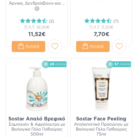
Άρνικα, Δενδρολίβανο και
...
i
(2)
(7)
Π.Λ.Τ.
16,00€
Π.Λ.Τ.
11,50€
11,52€
7,70€
Αγορά
Αγορά
28
πόντοι
37
πόντοι
Sostar Απαλό Βρεφικό
Sostar Face Peeling
Σαμπουάν & Αφρόλουτρο με
Απολεπιστικό Προσώπου με
Βιολογικό Γάλα Γαϊδούρας
Βιολογικό Γάλα Γαϊδούρας
500ml
75ml