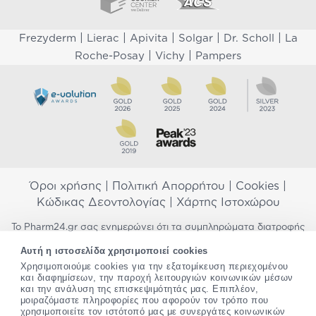
|
|
|
|
|
Frezyderm
Lierac
Apivita
Solgar
Dr. Scholl
La
|
|
Roche-Posay
Vichy
Pampers
Όροι χρήσης
|
Πολιτική Απορρήτου
|
Cookies
|
Κώδικας Δεοντολογίας
|
Χάρτης Ιστοχώρου
Το Pharm24.gr σας ενημερώνει ότι τα συμπληρώματα διατροφής
δεν αντικαθιστούν μια ισορροπημένη διατροφή και δεν
Αυτή η ιστοσελίδα χρησιμοποιεί cookies
προορίζονται για την πρόληψη, αγωγή ή θεραπεία ανθρώπινης
Χρησιμοποιούμε cookies για την εξατομίκευση περιεχομένου
νόσου. Συμβουλευτείτε τον γιατρό σας εάν είστε έγκυος,
και διαφημίσεων, την παροχή λειτουργιών κοινωνικών μέσων
θηλάζετε, ακολουθείτε παράλληλα φαρμακευτική αγωγή ή
και την ανάλυση της επισκεψιμότητάς μας. Επιπλέον,
αντιμετωπίζετε προβλήματα υγείας πριν χρησιμοποιήσετε
μοιραζόμαστε πληροφορίες που αφορούν τον τρόπο που
οποιοδήποτε συμπλήρωμα διατροφής. Προσπαθούμε διαρκώς να
χρησιμοποιείτε τον ιστότοπό μας με συνεργάτες κοινωνικών