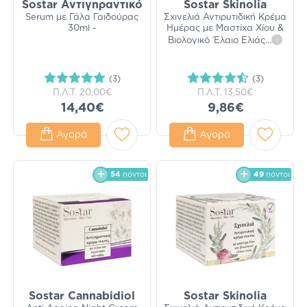
Sostar Αντιγηραντικό
Sostar Skinolia
Serum με Γάλα Γαιδούρας
Σχινελιά Αντιρυτιδική Κρέμα
30ml -
Ημέρας με Μαστίχα Χίου &
Βιολογικό Έλαιο Ελιάς
...
i
(3)
(3)
Π.Λ.Τ.
20,00€
Π.Λ.Τ.
13,50€
14,40€
9,86€
Αγορά
Αγορά
54
πόντοι
49
πόντοι
Sostar Cannabidiol
Sostar Skinolia