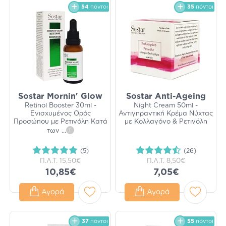
54
πόντοι
35
πόντοι
Sostar Mornin' Glow
Sostar Anti-Ageing
Retinol Booster 30ml -
Night Cream 50ml -
Ενισχυμένος Ορός
Αντιγηραντική Κρέμα Νύχτας
Προσώπου με Ρετινόλη Κατά
με Κολλαγόνο & Ρετινόλη
των
...
i
(5)
(26)
Π.Λ.Τ.
15,50€
Π.Λ.Τ.
8,50€
10,85€
7,05€
Αγορά
Αγορά
37
πόντοι
55
πόντοι