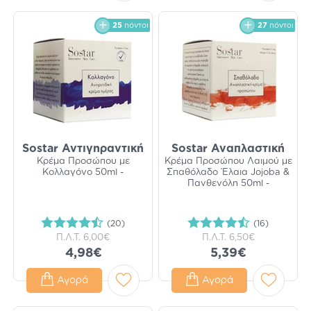
25
πόντοι
27
πόντοι
Sostar Αντιγηραντική
Sostar Αναπλαστική
Κρέμα Προσώπου με
Κρέμα Προσώπου Λαιμού με
Κολλαγόνο 50ml -
Σπαθόλαδο Έλαια Jojoba &
Πανθενόλη 50ml -
(20)
(16)
Π.Λ.Τ.
6,00€
Π.Λ.Τ.
6,50€
4,98€
5,39€
Αγορά
Αγορά