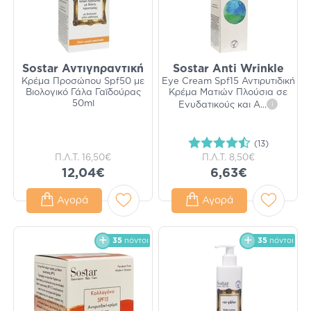
Sostar Αντιγηραντική
Sostar Anti Wrinkle
Κρέμα Προσώπου Spf50 με
Eye Cream Spf15 Αντιρυτιδική
Βιολογικό Γάλα Γαϊδούρας
Κρέμα Ματιών Πλούσια σε
50ml
Ενυδατικούς και Α
...
i
(13)
Π.Λ.Τ.
16,50€
Π.Λ.Τ.
8,50€
12,04€
6,63€
Αγορά
Αγορά
35
πόντοι
35
πόντοι