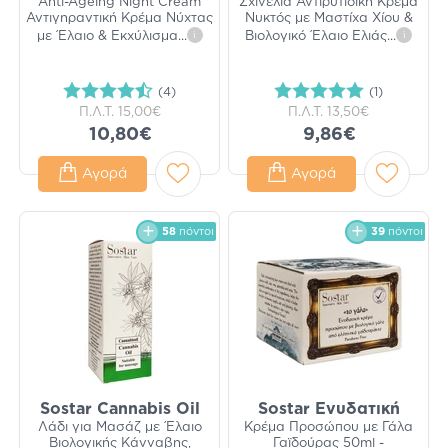
Anti-Ageing Night Cream
Σχινελιά Αντιρυτιδική Κρέμα
Αντιγηραντική Κρέμα Νύχτας
Νυκτός με Μαστίχα Χίου &
με Έλαιο & Εκχύλισμα
...
i
Βιολογικό Έλαιο Ελιάς
...
i
(4)
(1)
Π.Λ.Τ.
15,00€
Π.Λ.Τ.
13,50€
10,80€
9,86€
Αγορά
Αγορά
58
πόντοι
39
πόντοι
Sostar Cannabis Oil
Sostar Ενυδατική
Λάδι για Μασάζ με Έλαιο
Κρέμα Προσώπου με Γάλα
Βιολογικής Κάνναβης,
Γαϊδούρας 50ml -