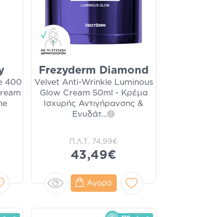
y
Frezyderm Diamond
e 400
Velvet Anti-Wrinkle Luminous
Cream
Glow Cream 50ml - Κρέμα
ne
Ισχυρής Αντιγήρανσης &
Ενυδάτ
...
i
Π.Λ.Τ.
74,99€
43,49€
Αγορά