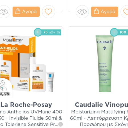
Αγορά
Αγορά
75
πόντοι
100
La Roche-Posay
Caudalie Vinopu
mo Anthelios UVMune 400
Moisturizing Mattifying 
0+ Invisible Fluide 50ml &
60ml - Λεπτόρρευστη 
 Toleriane Sensitive Pr
...
Προσώπου με Σκόν
i