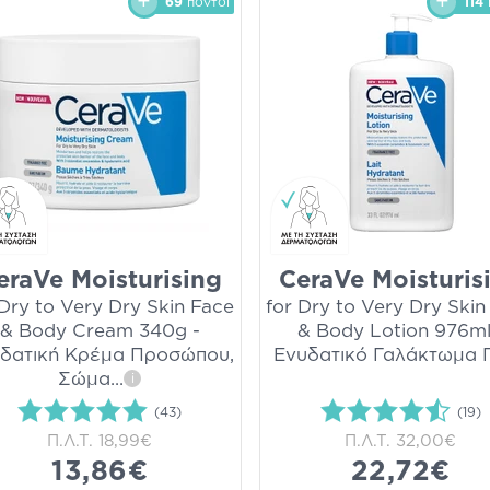
69
πόντοι
114
eraVe Moisturising
CeraVe Moisturis
 Dry to Very Dry Skin Face
for Dry to Very Dry Skin
& Body Cream 340g -
& Body​​​​​​​ Lotion 976ml
δατική Κρέμα Προσώπου,
Ενυδατικό Γαλάκτωμα 
Σώμα
...
i
(43)
(19)
Π.Λ.Τ.
18,99€
Π.Λ.Τ.
32,00€
13,86€
22,72€