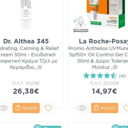
Dr. Althea 345
La Roche-Posa
drating, Calming & Relief
Promo Anthelios UVMun
ream 50ml - Ενυδατική
Spf50+ Oil Control Gel 
σφικτική Κρέμα Τζελ με
50ml & Δώρο Toleria
Κεραμίδια
...
Moistur
...
i
i
(42)
Π.Λ.Τ.
31,03€
Π.Λ.Τ.
25,00€
26,38€
14,97€
Αγορά
Αγορά