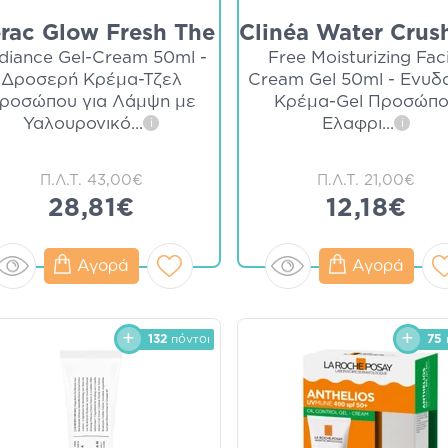
erac Glow Fresh The
Clinéa Water Crush
diance Gel-Cream 50ml -
Free Moisturizing Fac
Δροσερή Κρέμα-Τζελ
Cream Gel 50ml - Ενυδ
ροσώπου για Λάμψη με
Κρέμα-Gel Προσώπ
Υαλουρονικό
...
Ελαφρι
...
i
i
Π.Λ.Τ.
43,00€
Π.Λ.Τ.
21,00€
28,81€
12,18€
Αγορά
Αγορά
132
πόντοι
75