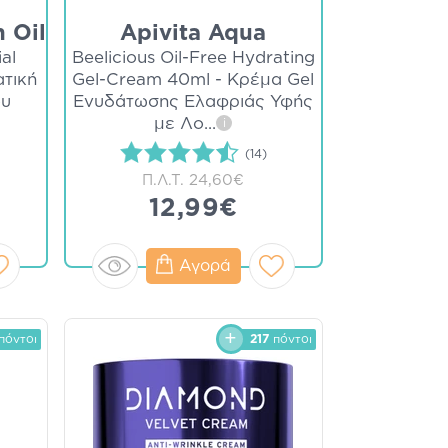
 Oil
Apivita Aqua
ial
Beelicious Oil-Free Hydrating
ατική
Gel-Cream 40ml - Κρέμα Gel
ου
Ενυδάτωσης Ελαφριάς Υφής
με Λο
...
i
(14)
Π.Λ.Τ.
24,60€
12,99€
Αγορά
πόντοι
217
πόντοι