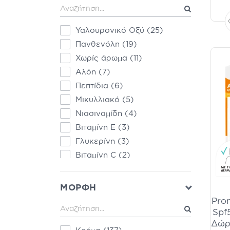
Dr Organic
(2)
Dr. Althea
(2)
Υαλουρονικό Οξύ
(25)
Egyptian Magic
(2)
Πανθενόλη
(19)
Hydrovit
(2)
Χωρίς άρωμα
(11)
Krauterhof
(2)
Αλόη
(7)
Luvum
(2)
Πεπτίδια
(6)
Round Lab
(2)
Μικυλλιακό
(5)
Sebamed
(2)
Νιασιναμίδη
(4)
SkinCeuticals
(2)
Βιταμίνη Ε
(3)
Soskin
(2)
Γλυκερίνη
(3)
Bio Tonics
(1)
Βιταμίνη C
(2)
Bioscreen
(1)
Καφεΐνη
(2)
Boderm
(1)
Σαλικυλικό Οξύ
(2)
ΜΟΡΦΗ
Bulk
(1)
AHA/Γλυκολικό οξύ
(1)
Pro
Camomilla Blu
(1)
Κεραμίδια
(1)
Spf5
Cetaphil
(1)
Δώρο