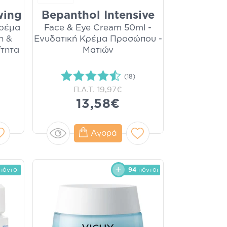
wing
Bepanthol Intensive
Κρέμα
Face & Eye Cream 50ml -
η &
Ενυδατική Κρέμα Προσώπου -
τητα
Ματιών
(18)
Π.Λ.Τ.
19,97€
13,58€
Αγορά
πόντοι
94
πόντοι