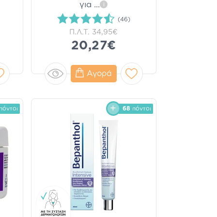
για
...
i
(46)
Π.Λ.Τ.
34,95€
20,27€
Αγορά
πόντοι
68
πόντοι