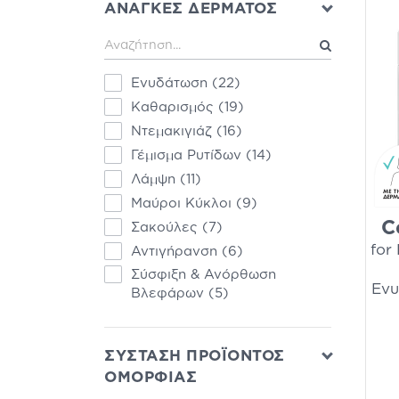
ΑΝΑΓΚΕΣ ΔΕΡΜΑΤΟΣ
Macrovita
(5)
Rilastil
(5)
Version
(5)
Ενυδάτωση
(22)
Anua
(4)
Καθαρισμός
(19)
Eubos
(4)
Ντεμακιγιάζ
(16)
Neostrata
(4)
Γέμισμα Ρυτίδων
(14)
Skincode
(4)
Λάμψη
(11)
YOUTH LAB.
(4)
Μαύροι Κύκλοι
(9)
A-Derma
(3)
C
Σακούλες
(7)
Medisei
(3)
for
Αντιγήρανση
(6)
Messinian Spa
(3)
Σύσφιξη & Ανόρθωση
Mey
(3)
Ενυ
Βλεφάρων
(5)
Pharmalead
(3)
Τόνωση
(4)
Skin1004
(3)
Απολέπιση
(2)
Aloe Colors
(2)
ΣΥΣΤΑΣΗ ΠΡΟΪΟΝΤΟΣ
Beauty of Joseon
(2)
ΟΜΟΡΦΙΑΣ
Corium Line
(2)