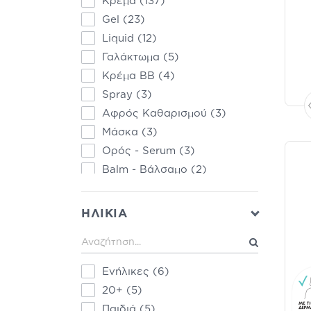
Κρέμα
(137)
Darphin
(1)
Gel
(23)
Elicina
(1)
Liquid
(12)
Evdermia
(1)
Γαλάκτωμα
(5)
Galenia Skin Care
(1)
Κρέμα BB
(4)
Helenvita
(1)
Spray
(3)
Klorane
(1)
Αφρός Καθαρισμού
(3)
Mustela
(1)
Μάσκα
(3)
Talika
(1)
Ορός - Serum
(3)
Yadah
(1)
Balm - Βάλσαμο
(2)
Λοσιόν
(2)
After Shave
(1)
ΗΛΙΚΙΑ
Patches
(1)
Scrub - Απολεπιστικό
(1)
Κρέμα CC
(1)
Ενήλικες
(6)
20+
(5)
Παιδιά
(5)