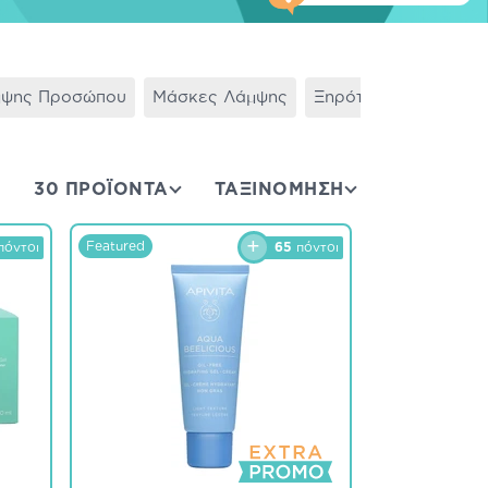
μψης Προσώπου
Μάσκες Λάμψης
Ξηρότητα & Αφυδάτ
30 ΠΡΟΪΟΝΤΑ
ΤΑΞΙΝΌΜΗΣΗ
Featured
πόντοι
65
πόντοι