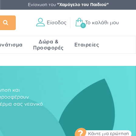
Ενίσχυση του
"Χαμόγελο του Παιδιού"
Είσοδος
Το καλάθι μου
0
Δώρα &
υνάτισμα
Εταιρείες
Προσφορές
νηση και
 προσφέρουν
 δέρμα σας νεανικό
Κάντε μια ερώτηση