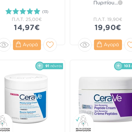
Πυριτίου
...
i
(13)
Π.Λ.Τ.
25,00€
Π.Λ.Τ.
19,90€
14,97€
19,90€
Αγορά
Αγορά
91
πόντοι
103