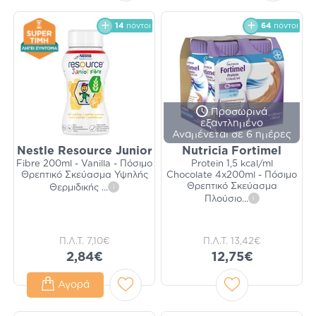
14
πόντοι
64
πόντοι
Προσωρινά
εξαντλημένο
Αναμένεται σε 6 ημέρες
Nestle Resource Junior
Nutricia Fortimel
Fibre 200ml - Vanilla - Πόσιμο
Protein 1,5 kcal/ml
Θρεπτικό Σκεύασμα Υψηλής
Chocolate 4x200ml - Πόσιμο
Θρεπτικό Σκεύασμα
Θερμιδικής
...
i
Πλούσιο
...
i
Π.Λ.Τ.
7,10€
Π.Λ.Τ.
13,42€
2,84€
12,75€
Αγορά