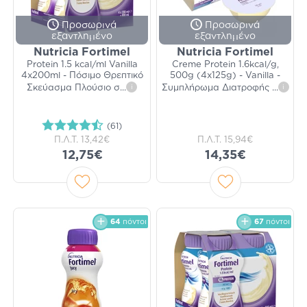
Προσωρινά
Προσωρινά
εξαντλημένο
εξαντλημένο
Nutricia Fortimel
Nutricia Fortimel
Protein 1.5 kcal/ml Vanilla
Creme Protein 1.6kcal/g,
4x200ml - Πόσιμο Θρεπτικό
500g (4x125g) - Vanilla -
Σκεύασμα Πλούσιο σ
...
i
Συμπλήρωμα Διατροφής
...
i
(61)
Π.Λ.Τ.
13,42€
Π.Λ.Τ.
15,94€
12,75€
14,35€
64
πόντοι
67
πόντοι