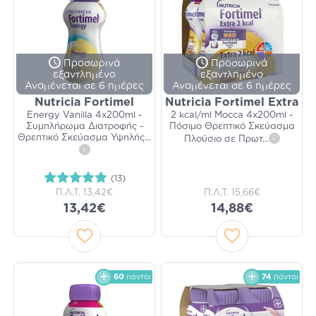
Προσωρινά
Προσωρινά
εξαντλημένο
εξαντλημένο
Αναμένεται σε 6 ημέρες
Αναμένεται σε 6 ημέρες
Nutricia Fortimel
Nutricia Fortimel Extra
Energy Vanilla 4x200ml -
2 kcal/ml Mocca 4x200ml -
Συμπλήρωμα Διατροφής -
Πόσιμο Θρεπτικό Σκεύασμα
Θρεπτικό Σκεύασμα Υψηλής
...
Πλούσιο σε Πρωτ
...
i
i
(13)
Π.Λ.Τ.
13,42€
Π.Λ.Τ.
15,66€
13,42€
14,88€
60
πόντοι
74
πόντοι