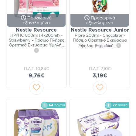
Προσωρινά
Προσωρινά
εξαντλημένο
εξαντλημένο
Nestle Resource
Nestle Resource Junior
HP/HC 800ml (4x200ml) -
Fibre 200ml - Chocolate -
Strawberry - Πόσιμο Πλήρες
Πόσιμο Θρεπτικό Σκεύασμα
Θρεπτικό Σκεύασμα Υψηλή
...
Υψηλής Θερμιδική
...
i
i
Π.Λ.Τ.
10,84€
Π.Λ.Τ.
7,10€
9,76€
3,19€
64
πόντοι
72
πόντοι