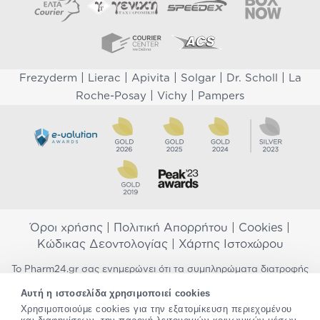
|
|
|
|
|
Frezyderm
Lierac
Apivita
Solgar
Dr. Scholl
La
|
|
Roche-Posay
Vichy
Pampers
Όροι χρήσης
|
Πολιτική Απορρήτου
|
Cookies
|
Κώδικας Δεοντολογίας
|
Χάρτης Ιστοχώρου
Το Pharm24.gr σας ενημερώνει ότι τα συμπληρώματα διατροφής
δεν αντικαθιστούν μια ισορροπημένη διατροφή και δεν
Αυτή η ιστοσελίδα χρησιμοποιεί cookies
προορίζονται για την πρόληψη, αγωγή ή θεραπεία ανθρώπινης
Χρησιμοποιούμε cookies για την εξατομίκευση περιεχομένου
νόσου. Συμβουλευτείτε τον γιατρό σας εάν είστε έγκυος,