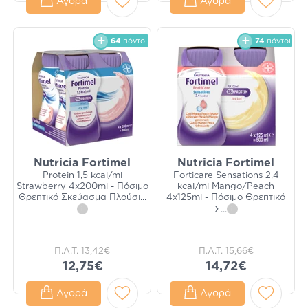
Αγορά
Αγορά
64
πόντοι
74
πόντοι
Nutricia Fortimel
Nutricia Fortimel
Protein 1,5 kcal/ml
Forticare Sensations 2,4
Strawberry 4x200ml - Πόσιμο
kcal/ml Mango/Peach
Θρεπτικό Σκεύασμα Πλούσι
...
4x125ml - Πόσιμο Θρεπτικό
i
Σ
...
i
Π.Λ.Τ.
13,42€
Π.Λ.Τ.
15,66€
12,75€
14,72€
Αγορά
Αγορά