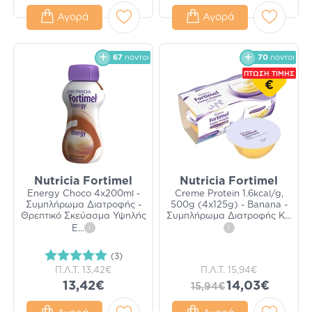
Αγορά
Αγορά
67
πόντοι
70
πόντοι
ΠΤΩΣΗ ΤΙΜΗΣ
€
Nutricia Fortimel
Nutricia Fortimel
Energy Choco 4x200ml -
Creme Protein 1.6kcal/g,
Συμπλήρωμα Διατροφής -
500g (4x125g) - Banana -
Θρεπτικό Σκεύασμα Υψηλής
Συμπλήρωμα Διατροφής Κ
...
Ε
...
i
i
(3)
Π.Λ.Τ.
13,42€
Π.Λ.Τ.
15,94€
13,42€
14,03€
15,94€