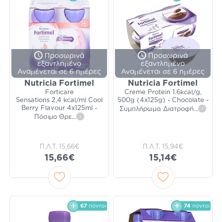
Προσωρινά
Προσωρινά
εξαντλημένο
εξαντλημένο
Αναμένεται σε 6 ημέρες
Αναμένεται σε 6 ημέρες
Nutricia Fortimel
Nutricia Fortimel
Forticare
Creme Protein 1.6kcal/g,
Sensations 2,4 kcal/ml Cool
500g (4x125g) - Chocolate -
Berry Flavour 4x125ml -
Συμπλήρωμα Διατροφή
...
i
Πόσιμο Θρε
...
i
Π.Λ.Τ.
15,66€
Π.Λ.Τ.
15,94€
15,66€
15,14€
67
πόντοι
74
πόντοι