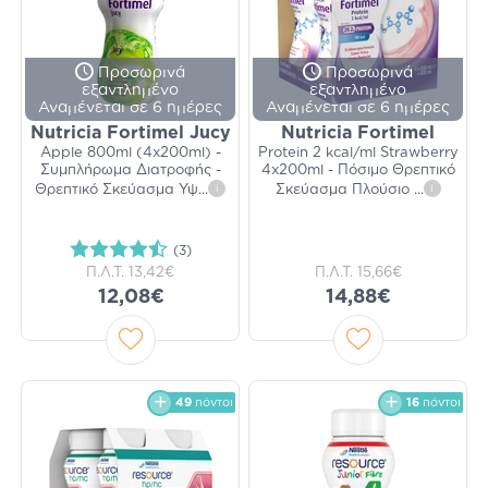
Προσωρινά
Προσωρινά
εξαντλημένο
εξαντλημένο
Αναμένεται σε 6 ημέρες
Αναμένεται σε 6 ημέρες
Nutricia Fortimel Jucy
Nutricia Fortimel
Apple 800ml (4x200ml) -
Protein 2 kcal/ml Strawberry
Συμπλήρωμα Διατροφής -
4x200ml - Πόσιμο Θρεπτικό
Θρεπτικό Σκεύασμα Υψ
...
i
Σκεύασμα Πλούσιο
...
i
(3)
Π.Λ.Τ.
13,42€
Π.Λ.Τ.
15,66€
12,08€
14,88€
49
πόντοι
16
πόντοι