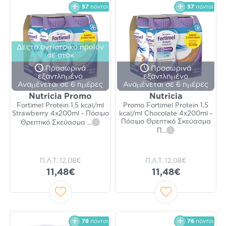
57
πόντοι
57
πόντοι
Δεςτο αντίστοιχο προϊόν
σε στοκ
Προσωρινά
Προσωρινά
εξαντλημένο
εξαντλημένο
Αναμένεται σε 6 ημέρες
Αναμένεται σε 6 ημέρες
Nutricia Promo
Nutricia
Fortimel Protein 1,5 kcal/ml
Promo Fortimel Protein 1,5
Strawberry 4x200ml - Πόσιμο
kcal/ml Chocolate 4x200ml -
Πόσιμο Θρεπτικό Σκεύασμα
Θρεπτικό Σκεύασμα
...
i
Π
...
i
Π.Λ.Τ.
12,08€
Π.Λ.Τ.
12,08€
11,48€
11,48€
78
πόντοι
76
πόντοι