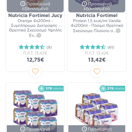
Προσωρινά
Προσωρινά
εξαντλημένο
εξαντλημένο
Nutricia Fortimel Jucy
Nutricia Fortimel
Orange 4x200ml -
Protein 1,5 kcal/ml Vanilla
Συμπλήρωμα Διατροφής -
4x200ml - Πόσιμο Θρεπτικό
Θρεπτικό Σκεύασμα Υψηλής
Σκεύασμα Πλούσιο σ
...
i
Εν
...
i
(9)
(61)
Π.Λ.Τ.
13,42€
Π.Λ.Τ.
13,42€
12,75€
13,42€
378
πόντοι
378
πόντοι
Προσωρινά
Προσωρινά