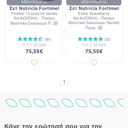
εξαντλημένο
εξαντλημένο
Σετ Nutricia Fortimel
Σετ Nutricia Fortimel
Protein 1,5 kcal/ml Vanilla
Extra Strawberry
6x(4x200ml) - Πόσιμο
6x(4x200ml) - Πόσιμο
Θρεπτικό Σκεύασμα Υψηλής
Θρεπτικό Σκεύασμα Π
...
i
Περιε
...
i
(61)
(12)
Π.Λ.Τ.
83,94€
Π.Λ.Τ.
83,94€
75,55€
75,55€
1
Κάνε την ερώτησή σου για την