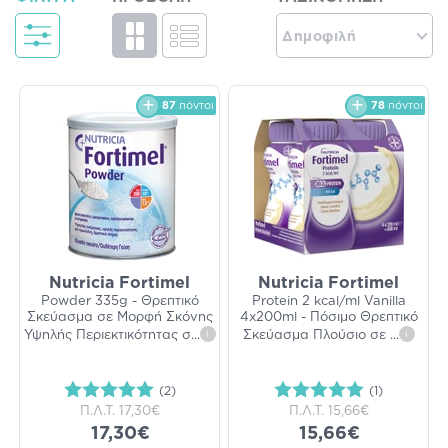
Δημοφιλή
87
πόντοι
78
πόντοι
Nutricia Fortimel
Nutricia Fortimel
Powder 335g - Θρεπτικό
Protein 2 kcal/ml Vanilla
Σκεύασμα σε Μορφή Σκόνης
4x200ml - Πόσιμο Θρεπτικό
Υψηλής Περιεκτικότητας σ
...
i
Σκεύασμα Πλούσιο σε
...
i
(2)
(1)
Π.Λ.Τ.
17,30€
Π.Λ.Τ.
15,66€
17,30€
15,66€