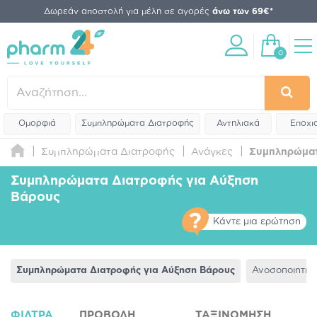
Δωρεάν αποστολή για μέλη σε αγορές
άνω των 69€*
0
Ομορφιά
Συμπληρώματα Διατροφής
Αντηλιακά
Εποχι
Συμπληρώματα Διατροφής
Ανάγκες
Συμπληρώματ
Συμπληρώματα Διατροφής για Αύξηση
Βάρους
Κάντε μια ερώτηση
Συμπληρώματα Διατροφής για Αύξηση Βάρους
Ανοσοποιητικ
ΦΊΛΤΡΑ
ΠΡΟΒΟΛΉ
ΤΑΞΙΝΌΜΗΣΗ