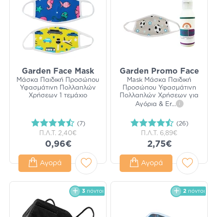
Garden Face Mask
Garden Promo Face
Μάσκα Παιδική Προσώπου
Mask Μάσκα Παιδική
Υφασμάτινη Πολλαπλών
Προσώπου Υφασμάτινη
Χρήσεων 1 τεμάχιο
Πολλαπλών Χρήσεων για
Αγόρια & Er
...
i
(7)
(26)
Π.Λ.Τ.
2,40€
Π.Λ.Τ.
6,89€
0,96€
2,75€
Αγορά
Αγορά
3
πόντοι
2
πόντοι