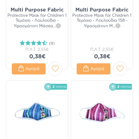
Multi Purpose Fabric
Multi Purpose Fabric
Protective Mask for Children 1
Protective Mask for Children 1
Τεμάχιο - Λουλούδια -
Τεμάχιο - Λουλούδια 158 -
Υφασμάτινη Μάσκα
...
i
Υφασμάτινη Μ
...
i
(9)
Π.Λ.Τ.
2,55€
Π.Λ.Τ.
2,55€
0,38€
0,38€
Αγορά
Αγορά
2
πόντοι
2
πόντοι