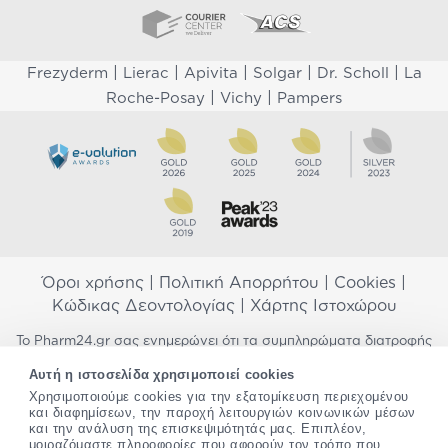
|
|
|
|
|
Frezyderm
Lierac
Apivita
Solgar
Dr. Scholl
La
|
|
Roche-Posay
Vichy
Pampers
Όροι χρήσης
|
Πολιτική Απορρήτου
|
Cookies
|
Κώδικας Δεοντολογίας
|
Χάρτης Ιστοχώρου
Το Pharm24.gr σας ενημερώνει ότι τα συμπληρώματα διατροφής
δεν αντικαθιστούν μια ισορροπημένη διατροφή και δεν
Αυτή η ιστοσελίδα χρησιμοποιεί cookies
προορίζονται για την πρόληψη, αγωγή ή θεραπεία ανθρώπινης
Χρησιμοποιούμε cookies για την εξατομίκευση περιεχομένου
νόσου. Συμβουλευτείτε τον γιατρό σας εάν είστε έγκυος,
και διαφημίσεων, την παροχή λειτουργιών κοινωνικών μέσων
θηλάζετε, ακολουθείτε παράλληλα φαρμακευτική αγωγή ή
και την ανάλυση της επισκεψιμότητάς μας. Επιπλέον,
αντιμετωπίζετε προβλήματα υγείας πριν χρησιμοποιήσετε
μοιραζόμαστε πληροφορίες που αφορούν τον τρόπο που