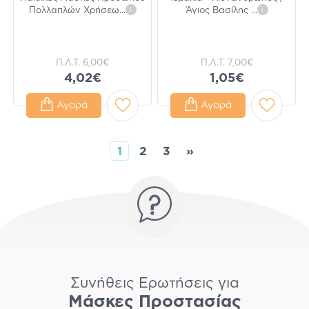
Πολλαπλών Χρήσεω
...
i
Άγιος Βασίλης
...
i
Π.Λ.Τ.
6,00€
Π.Λ.Τ.
7,00€
4,02€
1,05€
Αγορά
Αγορά
1
2
3
»
Συνήθεις Ερωτήσεις για
Μάσκες Προστασίας