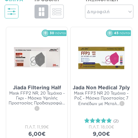
Δημοφιλή
30
πόντοι
45
πόντοι
Jiada Filtering Half
Jada Non Medical 7ply
Mask FFP2 NR, 20 Τεμάχια -
Mask FFP3 NR 20 Τεμάχια -
Γκρι - Μάσκα Υψηλής
Ροζ - Μάσκα Προστασίας 7
Προστασίας Προδιαγραφώ
...
Επιπέδων με Μεταλ
...
i
i
(2)
Π.Λ.Τ.
11,99€
Π.Λ.Τ.
18,00€
6,00€
9,00€