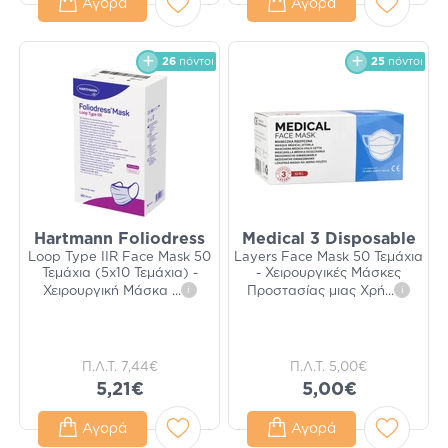
Αγορά
Αγορά
26
πόντοι
25
πόντοι
Hartmann Foliodress
Medical 3 Disposable
Loop Type IIR Face Mask 50
Layers Face Mask 50 Τεμάχια
Τεμάχια (5x10 Τεμάχια) -
- Χειρουργικές Μάσκες
Χειρουργική Μάσκα
...
i
Προστασίας μιας Χρή
...
i
Π.Λ.Τ.
7,44€
Π.Λ.Τ.
5,00€
5,21€
5,00€
Αγορά
Αγορά