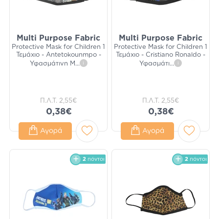
Multi Purpose Fabric
Multi Purpose Fabric
Protective Mask for Children 1
Protective Mask for Children 1
Τεμάχιο - Antetokounmpo -
Τεμάχιο - Cristiano Ronaldo -
Υφασμάτινη Μ
...
i
Υφασμάτι
...
i
Π.Λ.Τ.
2,55€
Π.Λ.Τ.
2,55€
0,38€
0,38€
Αγορά
Αγορά
2
πόντοι
2
πόντοι