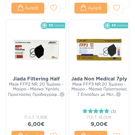
Αγορά
Αγορά
30
πόντοι
45
πόντοι
Jiada Filtering Half
Jada Non Medical 7ply
Mask FFP2 NR, 20 Τεμάχια -
Mask FFP3 NR 20 Τεμάχια -
Μαύρο - Μάσκα Υψηλής
Μαύρο - Μάσκα Προστασίας
Προστασίας Προδιαγραφ
...
i
7 Επιπέδων με Μετ
...
i
(3)
Π.Λ.Τ.
11,99€
Π.Λ.Τ.
18,00€
6,00€
9,00€