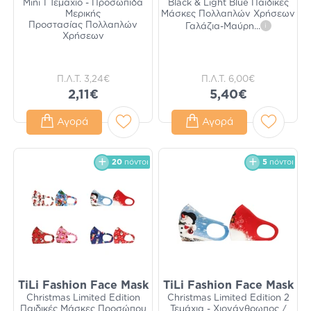
Mini 1 Τεμάχιο - Προσωπίδα
Black & Light Blue Παιδικές
Μερικής
Μάσκες Πολλαπλών Χρήσεων
Προστασίας Πολλαπλών
Γαλάζια-Μαύρη
...
i
Χρήσεων
Π.Λ.Τ.
3,24€
Π.Λ.Τ.
6,00€
2,11€
5,40€
Αγορά
Αγορά
20
πόντοι
5
πόντοι
TiLi Fashion Face Mask
TiLi Fashion Face Mask
Christmas Limited Edition
Christmas Limited Edition 2
Παιδικές Μάσκες Προσώπου
Τεμάχια - Χιονάνθρωπος /