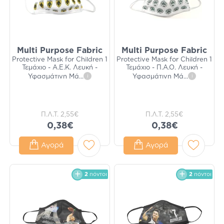
Multi Purpose Fabric
Multi Purpose Fabric
Protective Mask for Children 1
Protective Mask for Children 1
Τεμάχιο - Α.Ε.Κ. Λευκή -
Τεμάχιο - Π.Α.Ο. Λευκή -
Υφασμάτινη Μά
...
i
Υφασμάτινη Μά
...
i
Π.Λ.Τ.
2,55€
Π.Λ.Τ.
2,55€
0,38€
0,38€
Αγορά
Αγορά
2
πόντοι
2
πόντοι