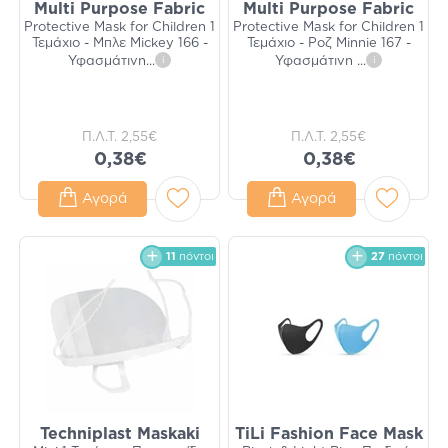
Multi Purpose Fabric
Multi Purpose Fabric
Protective Mask for Children 1
Protective Mask for Children 1
Τεμάχιο - Μπλε Mickey 166 -
Τεμάχιο - Ροζ Minnie 167 -
Υφασμάτινη
...
i
Υφασμάτινη
...
i
Π.Λ.Τ.
2,55€
Π.Λ.Τ.
2,55€
0,38€
0,38€
Αγορά
Αγορά
11
πόντοι
27
πόντοι
Techniplast Maskaki
TiLi Fashion Face Mask