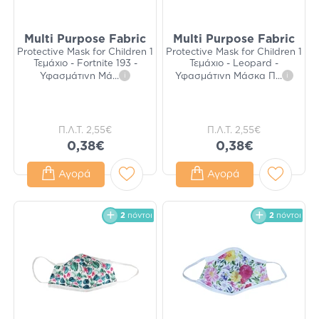
Multi Purpose Fabric
Multi Purpose Fabric
Protective Mask for Children 1
Protective Mask for Children 1
Τεμάχιο - Fortnite 193 -
Τεμάχιο - Leopard -
Υφασμάτινη Μά
...
i
Υφασμάτινη Μάσκα Π
...
i
Π.Λ.Τ.
2,55€
Π.Λ.Τ.
2,55€
0,38€
0,38€
Αγορά
Αγορά
2
πόντοι
2
πόντοι