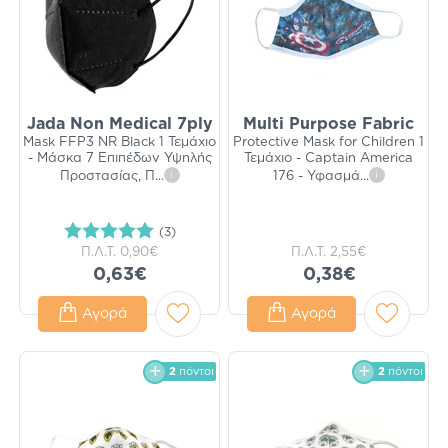
Jada Non Medical 7ply
Multi Purpose Fabric
Mask FFP3 NR Black 1 Τεμάχιο
Protective Mask for Children 1
- Μάσκα 7 Επιπέδων Υψηλής
Τεμάχιο - Captain America
Προστασίας, Π
...
i
176 - Υφασμά
...
i
(3)
Π.Λ.Τ.
0,90€
Π.Λ.Τ.
2,55€
0,63€
0,38€
Αγορά
Αγορά
2
πόντοι
2
πόντοι