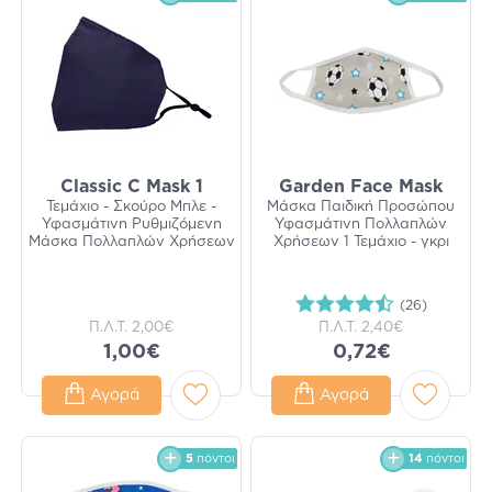
Classic C Mask 1
Garden Face Mask
Τεμάχιο - Σκούρο Μπλε -
Μάσκα Παιδική Προσώπου
Υφασμάτινη Ρυθμιζόμενη
Υφασμάτινη Πολλαπλών
Μάσκα Πολλαπλών Χρήσεων
Χρήσεων 1 Τεμάχιο - γκρι
(26)
Π.Λ.Τ.
2,00€
Π.Λ.Τ.
2,40€
1,00€
0,72€
Αγορά
Αγορά
5
πόντοι
14
πόντοι