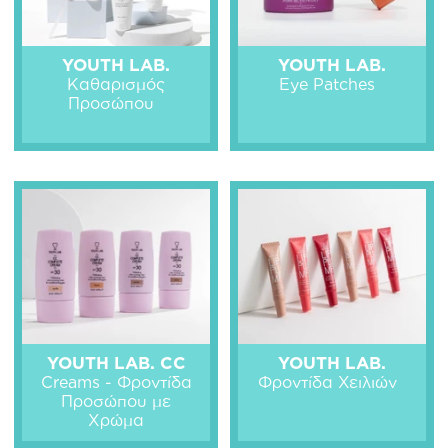
YOUTH LAB.
YOUTH LAB.
Καθαρισμός
Eye Patches
Προσώπου
YOUTH LAB. CC
YOUTH LAB.
Creams - Φροντίδα
Φροντίδα Χειλιών
Προσώπου με
Χρώμα