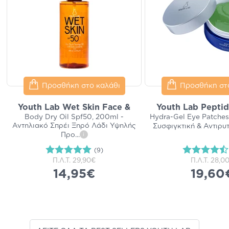
Προσθήκη στο καλάθι
Προσθήκη στ
Youth Lab Wet Skin Face &
Youth Lab Peptid
Body Dry Oil Spf50, 200ml -
Hydra-Gel Eye Patches
Αντηλιακό Σπρέι Ξηρό Λάδι Υψηλής
Συσφιγκτική & Αντιρυ
Προ
...
i
(9)
Π.Λ.Τ.
29,90€
Π.Λ.Τ.
28,0
14,95€
19,60