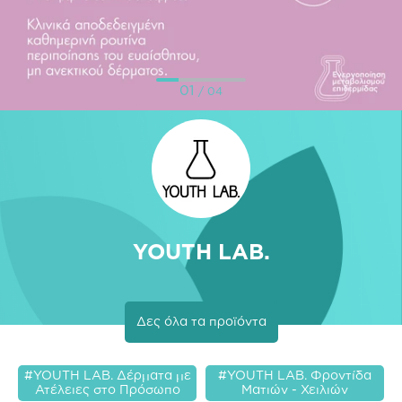
01
/ 04
YOUTH LAB.
Δες όλα τα προϊόντα
#YOUTH LAB. Δέρματα με
#YOUTH LAB. Φροντίδα
Ατέλειες στο Πρόσωπο
Ματιών - Χειλιών