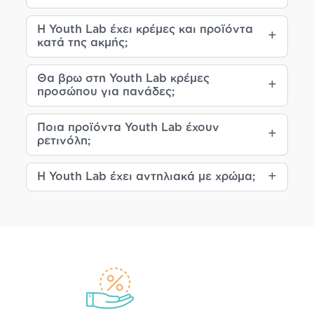
για την υγεία και ομορφιά του δέρματος είναι η
επαν-ενεργοποίηση του μεταβολισμού του
.
Η Youth Lab έχει κρέμες και προϊόντα
κατά της ακμής;
Πώς το πετυχαίνουμε:
Μέσα από
βιο-μιμητικά συστατικά
που “μιλούν” τη
Θα βρω στη Youth Lab κρέμες
προσώπου για πανάδες;
γλώσσα της επιδερμίδας, χάρη στις
φόρμουλες που
αποκαθιστούν την κυτταρική επικοινωνία και τα
ενεργά συστατικά τους που ενισχύουν τους
Ποια προϊόντα Youth Lab έχουν
ρετινόλη;
μηχανισμούς επιδιόρθωσης
Έτσι, προσφέρουμε όχι μόνο αποτελεσματικότητα,
Η Youth Lab έχει αντηλιακά με χρώμα;
αλλά και μια απολαυστική
καλλυντική εμπειρία
της
οποίας η δράση αποδεικνύεται μέσω κλινικών
μελετών.
Γιατί YOUTH
LAB
.;
Σε μια ανταγωνιστική αγορά γεμάτη υποσχέσεις, η
YOUTH LAB. ξεχωρίζει γιατί έχει
μια μοναδική και
αποδεδειγμένη υπόσχεση
: