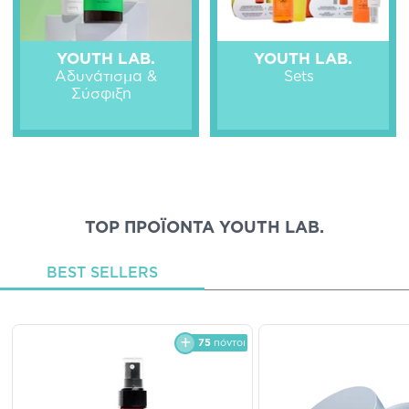
YOUTH LAB.
YOUTH LAB.
Αδυνάτισμα &
Sets
Σύσφιξη
TOP ΠΡΟΪΟΝΤΑ YOUTH LAB.
BEST SELLERS
75
πόντοι