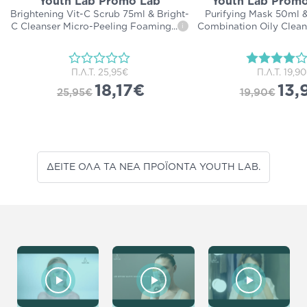
Youth Lab Promo Lab
Youth Lab Promo
Brightening Vit-C Scrub 75ml & Bright-
Purifying Mask 50ml &
C Cleanser Micro-Peeling Foaming
...
Combination Oily Clean
i
Π.Λ.Τ.
25,95€
Π.Λ.Τ.
19,9
18,17€
13,
25,95€
19,90€
ΔΕΙΤΕ ΟΛΑ ΤΑ ΝΕΑ ΠΡΟΪΟΝΤΑ YOUTH LAB.