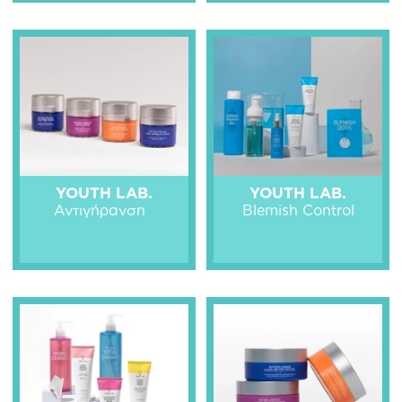
YOUTH LAB.
YOUTH LAB.
Αντιγήρανση
Blemish Control