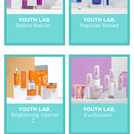
YOUTH LAB.
YOUTH LAB.
Retinol Reboot
Peptides Reload
YOUTH LAB.
YOUTH LAB.
Brightening Vitamin
Ενυδάτωση
C