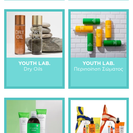
YOUTH LAB.
YOUTH LAB.
Dry Oils
Περιποίηση Σώματος