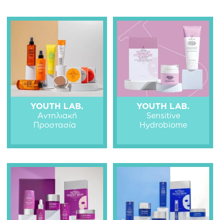
YOUTH LAB.
YOUTH LAB.
Αντηλιακή
Sensitive
Προστασία
Hydrobiome