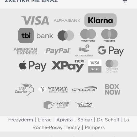
ΣΧΕΤΙΚΑ ΜΕ ΕΜΑΣ
|
|
|
|
|
Frezyderm
Lierac
Apivita
Solgar
Dr. Scholl
La
|
|
Roche-Posay
Vichy
Pampers