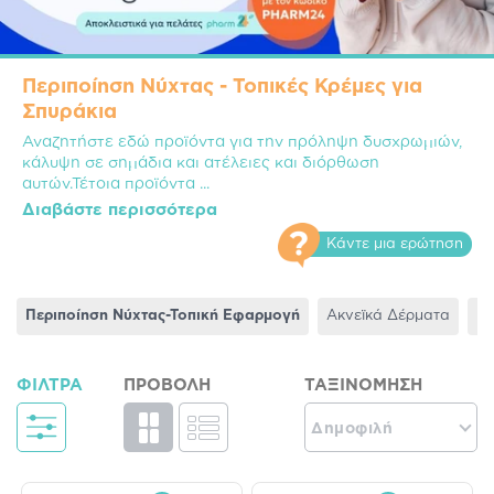
Περιποίηση Νύχτας - Τοπικές Κρέμες για
Σπυράκια
Αναζητήστε εδώ προϊόντα για την πρόληψη δυσχρωμιών,
κάλυψη σε σημάδια και ατέλειες και διόρθωση
αυτών.Τέτοια προϊόντα
...
Διαβάστε περισσότερα
Κάντε μια ερώτηση
Περιποίηση Νύχτας-Τοπική Εφαρμογή
Ακνεϊκά Δέρματα
Εν
ΦΊΛΤΡΑ
ΠΡΟΒΟΛΉ
ΤΑΞΙΝΌΜΗΣΗ
Δημοφιλή