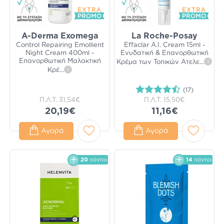
A-Derma Exomega
La Roche-Posay
Control Repairing Emollient
Effaclar A.I. Cream 15ml -
Night Cream 400ml -
Ενυδατική & Επανορθωτική
Επανορθωτική Μαλακτική
Κρέμα των Τοπικών Ατελε
...
i
Κρέ
...
i
(17)
Π.Λ.Τ.
31,54€
Π.Λ.Τ.
15,50€
20,19€
11,16€
Αγορά
Αγορά
20
πόντοι
14
πόντοι