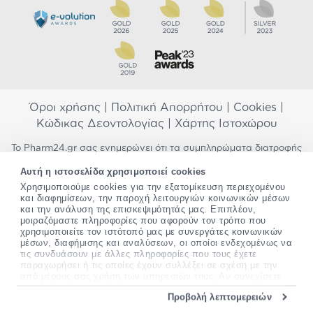
Όροι χρήσης
|
Πολιτική Απορρήτου
|
Cookies
|
Κώδικας Δεοντολογίας
|
Χάρτης Ιστοχώρου
Το Pharm24.gr σας ενημερώνει ότι τα συμπληρώματα διατροφής
δεν αντικαθιστούν μια ισορροπημένη διατροφή και δεν
Αυτή η ιστοσελίδα χρησιμοποιεί cookies
προορίζονται για την πρόληψη, αγωγή ή θεραπεία ανθρώπινης
νόσου. Συμβουλευτείτε τον γιατρό σας εάν είστε έγκυος,
Χρησιμοποιούμε cookies για την εξατομίκευση περιεχομένου
και διαφημίσεων, την παροχή λειτουργιών κοινωνικών μέσων
θηλάζετε, ακολουθείτε παράλληλα φαρμακευτική αγωγή ή
και την ανάλυση της επισκεψιμότητάς μας. Επιπλέον,
αντιμετωπίζετε προβλήματα υγείας πριν χρησιμοποιήσετε
μοιραζόμαστε πληροφορίες που αφορούν τον τρόπο που
οποιοδήποτε συμπλήρωμα διατροφής. Προσπαθούμε διαρκώς να
χρησιμοποιείτε τον ιστότοπό μας με συνεργάτες κοινωνικών
σας παρέχουμε ακριβείς και έγκυρες πληροφορίες. Σε περίπτωση
μέσων, διαφήμισης και αναλύσεων, οι οποίοι ενδεχομένως να
που έχετε κάποια ερώτηση ή παρατήρηση σχετικά με αυτές,
τις συνδυάσουν με άλλες πληροφορίες που τους έχετε
παρακαλώ
επικοινωνήστε μαζί μας
.
παραχωρήσει ή τις οποίες έχουν συλλέξει σε σχέση με την
από μέρους σας χρήση των υπηρεσιών τους. Αν συνεχίσετε
*Ισχύουν όροι & προϋποθέσεις
να χρησιμοποιείτε την ιστοσελίδα μας, συναινείτε στη χρήση
Προβολή λεπτομερειών
των cookies μας.
Copyright
©
2012-2026 - All rights Reserved •
Περισσότερες πληροφορίες σχετικά με τα cookies, μπορείτε