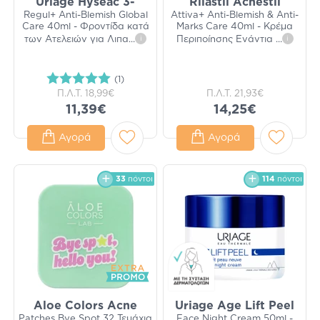
Uriage Hyseac 3-
Rilastil Acnestil
Regul+ Anti-Blemish Global
Attiva+ Anti-Blemish & Anti-
Care 40ml - Φροντίδα κατά
Marks Care 40ml - Κρέμα
των Ατελειών για Λιπα
...
i
Περιποίησης Ενάντια
...
i
(1)
Π.Λ.Τ.
18,99€
Π.Λ.Τ.
21,93€
11,39€
14,25€
Αγορά
Αγορά
33
πόντοι
114
πόντοι
Aloe Colors Acne
Uriage Age Lift Peel
Patches Bye Spot 32 Τεμάχια
Face Night Cream 50ml -