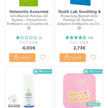
Helenvita Acnormal
Youth Lab Soothing &
Anti-Blemish Patches 40
Protecting Blemish Dots
Τεμάχια - Αυτοκόλλητα
Patches 32 Τεμάχια -
Επιθέματα για Σπυράκια &
...
Διάφανα Επιθέματα για Σπ
...
i
i
(1)
(14)
Π.Λ.Τ.
5,00€
Π.Λ.Τ.
3,90€
4,00€
2,73€
Αγορά
Αγορά
98
πόντοι
33
πόντοι