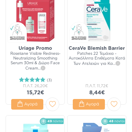
Uriage Promo
CeraVe Blemish Barrier
Roseliane Visible Redness-
Patches 22 Τεμάχια -
Neutralizing Smoothing
Αυτοκόλλητα Επιθέματα Κατά
Serum 30ml & Δώρο Face
Των Ατελειών για Κα
...
i
Cream
...
i
(3)
Π.Λ.Τ.
26,20€
Π.Λ.Τ.
11,72€
15,72€
8,44€
Αγορά
Αγορά
49
πόντοι
48
πόντοι