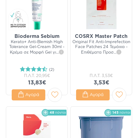
Bioderma Sebium
COSRX Master Patch
Kerato+ Anti-Blemish High
Original Fit Anti-Imprefection
Tolerance Gel-Cream 30ml -
Face Patches 24 Τεμάχια -
Κρέμα σε Μορφή Gel γι
...
i
Επιθέματα Προσ
...
i
(2)
Π.Λ.Τ.
20,95€
Π.Λ.Τ.
3,53€
13,83€
3,53€
Αγορά
Αγορά
48
πόντοι
145
πόντοι