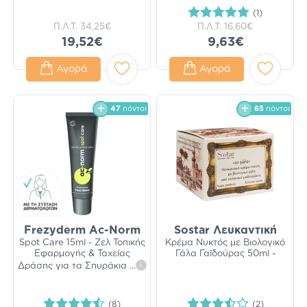
(1)
Π.Λ.Τ.
34,25€
Π.Λ.Τ.
16,60€
19,52€
9,63€
Αγορά
Αγορά
47
πόντοι
65
πόντοι
Frezyderm Ac-Norm
Sostar Λευκαντική
Spot Care 15ml - Ζελ Τοπικής
Κρέμα Νυκτός με Βιολογικό
Εφαρμογής & Ταχείας
Γάλα Γαϊδούρας 50ml -
Δράσης για τα Σπυράκια
...
i
(8)
(2)