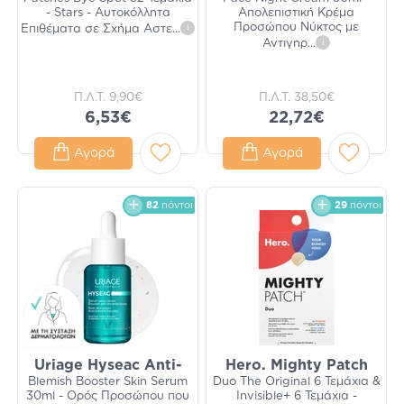
- Stars - Αυτοκόλλητα
Απολεπιστική Κρέμα
Προσώπου Νύκτος με
Επιθέματα σε Σχήμα Αστε
...
i
Αντιγηρ
...
i
Π.Λ.Τ.
9,90€
Π.Λ.Τ.
38,50€
6,53€
22,72€
Αγορά
Αγορά
82
πόντοι
29
πόντοι
Uriage Hyseac Anti-
Hero. Mighty Patch
Blemish Booster Skin Serum
Duo The Original 6 Τεμάχια &
30ml - Ορός Προσώπου που
Invisible+ 6 Τεμάχια -