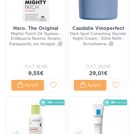
Hero. The Original
Caudalie Vinoperfect
Mighty Patch 24 Τεμάχια -
Dark Spot Correcting Glycolic
Επιθέματα Νυκτός Τοπικής
Night Cream - 50ml Refill -
Εφαρμογής για Απορρό
...
i
Ανταλλακτικ
...
i
Π.Λ.Τ.
16,19€
Π.Λ.Τ.
29,01€
9,55€
29,01€
Αγορά
Αγορά
101
πόντοι
56
πόντοι