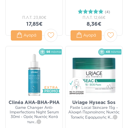
(4)
Π.Λ.Τ.
23,80€
Π.Λ.Τ.
12,66€
17,85€
8,36€
Αγορά
Αγορά
98
πόντοι
48
πόντοι
Clinéa AHA-BHA-PHA
Uriage Hyseac Sos
Game Changer Anti-
Paste Local Skincare 15g -
Imperfections Night Serum
Αλοιφή Περιποίησης Νυκτός
30ml - Ορός Νυκτός Κατά
Τοπικής Εφαρμογής Κ
...
i
των
...
i