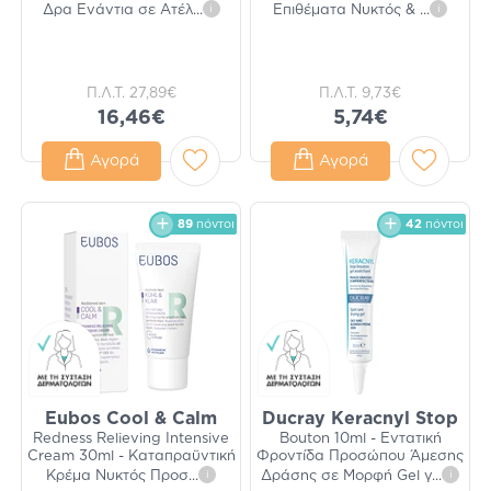
Δρα Ενάντια σε Ατέλ
...
i
Επιθέματα Νυκτός &
...
i
Π.Λ.Τ.
27,89€
Π.Λ.Τ.
9,73€
16,46€
5,74€
Αγορά
Αγορά
89
πόντοι
42
πόντοι
Eubos Cool & Calm
Ducray Keracnyl Stop
Redness Relieving Intensive
Bouton 10ml - Εντατική
Cream 30ml - Καταπραϋντική
Φροντίδα Προσώπου Άμεσης
Κρέμα Νυκτός Προσ
...
i
Δράσης σε Μορφή Gel γ
...
i