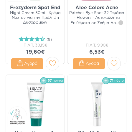
Frezyderm Spot End
Aloe Colors Acne
Night Cream 50ml - Κρέμα
Patches Bye Spot 32 Τεμάχια
Νύχτας για την Πρόληψη
- Flowers - Αυτοκόλλητα
Δυσχρωμιών
Επιθέματα σε Σχήμα Λο
...
i
(9)
Π.Λ.Τ.
30,15€
Π.Λ.Τ.
9,90€
19,60€
6,53€
Αγορά
Αγορά
57
πόντοι
71
πόντοι