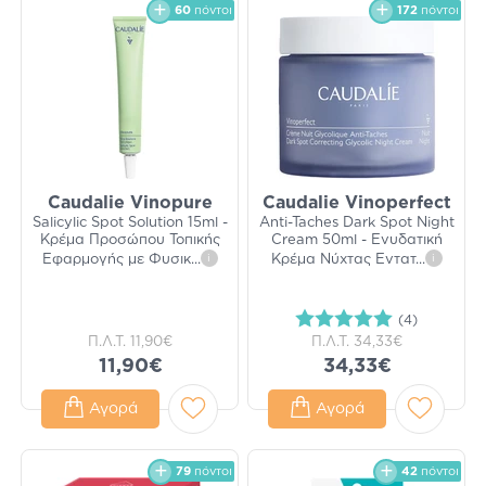
60
πόντοι
172
πόντοι
Caudalie Vinopure
Caudalie Vinoperfect
Salicylic Spot Solution 15ml -
Anti-Taches Dark Spot Night
Κρέμα Προσώπου Τοπικής
Cream 50ml - Ενυδατική
Εφαρμογής με Φυσικ
...
i
Κρέμα Νύχτας Εντατ
...
i
(4)
Π.Λ.Τ.
11,90€
Π.Λ.Τ.
34,33€
11,90€
34,33€
Αγορά
Αγορά
79
πόντοι
42
πόντοι