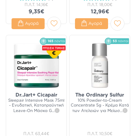
Π.Λ.Τ.
14,16€
Π.Λ.Τ.
18,00€
9,35€
12,96€
Αγορά
Αγορά
165
πόντοι
53
πόντοι
ΠΤΩΣΗ ΤΙΜΗΣ
€
Dr.Jart+ Cicapair
The Ordinary Sulfur
Sleepair Intensive Mask 75ml
10% Powder-to-Cream
- Ενυδατική, Καταπραϋντική
Concentrate 5g - Κρέμα Κατά
Leave-On Μάσκα G
...
i
των Ατελειών για Μείωσ
...
i
Π.Λ.Τ.
63,44€
Π.Λ.Τ.
10,50€