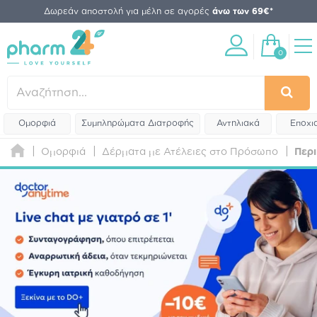
Δωρεάν αποστολή για μέλη σε αγορές
άνω των 69€*
0
Ομορφιά
Συμπληρώματα Διατροφής
Αντηλιακά
Εποχι
Ομορφιά
Δέρματα με Ατέλειες στο Πρόσωπο
Περ