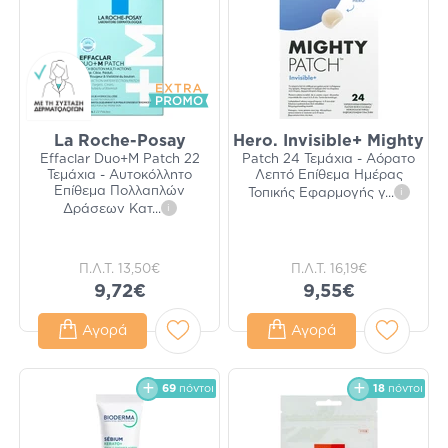
La Roche-Posay
Hero. Invisible+ Mighty
Effaclar Duo+M Patch 22
Patch 24 Τεμάχια - Αόρατο
Τεμάχια - Αυτοκόλλητο
Λεπτό Επίθεμα Ημέρας
Επίθεμα Πολλαπλών
Τοπικής Εφαρμογής γ
...
i
Δράσεων Κατ
...
i
Π.Λ.Τ.
13,50€
Π.Λ.Τ.
16,19€
9,72€
9,55€
Αγορά
Αγορά
69
πόντοι
18
πόντοι