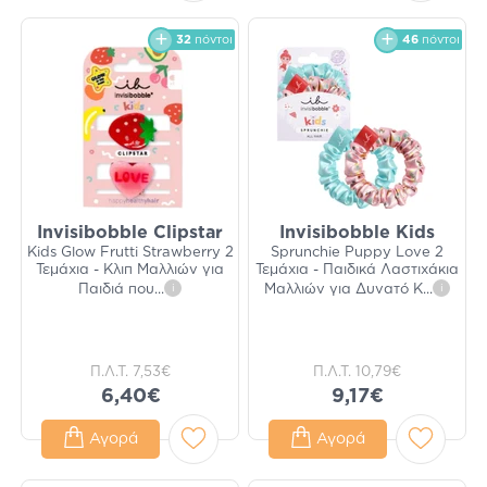
32
πόντοι
46
πόντοι
Invisibobble Clipstar
Invisibobble Kids
Kids Glow Frutti Strawberry 2
Sprunchie Puppy Love 2
Τεμάχια - Κλιπ Μαλλιών για
Τεμάχια - Παιδικά Λαστιχάκια
Παιδιά που
...
i
Μαλλιών για Δυνατό Κ
...
i
Π.Λ.Τ.
7,53€
Π.Λ.Τ.
10,79€
6,40€
9,17€
Αγορά
Αγορά