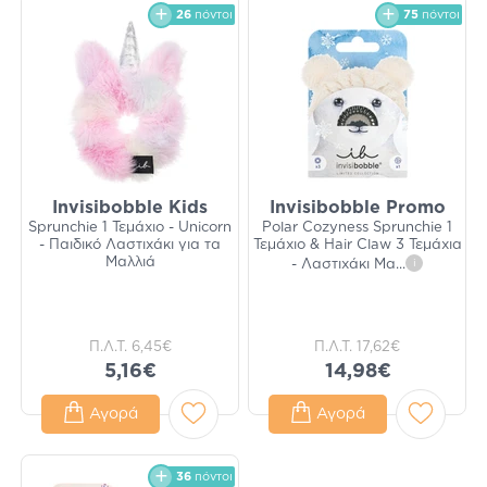
26
πόντοι
75
πόντοι
Invisibobble Kids
Invisibobble Promo
Sprunchie 1 Τεμάχιο - Unicorn
Polar Cozyness Sprunchie 1
- Παιδικό Λαστιχάκι για τα
Τεμάχιο & Hair Claw 3 Τεμάχια
Μαλλιά
- Λαστιχάκι Μα
...
i
Π.Λ.Τ.
6,45€
Π.Λ.Τ.
17,62€
5,16€
14,98€
Αγορά
Αγορά
36
πόντοι