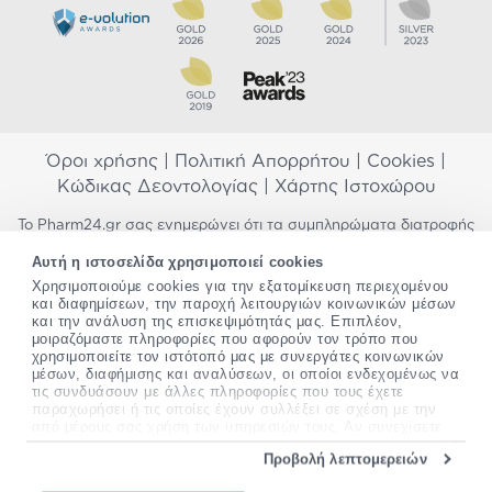
Όροι χρήσης
|
Πολιτική Απορρήτου
|
Cookies
|
Κώδικας Δεοντολογίας
|
Χάρτης Ιστοχώρου
Το Pharm24.gr σας ενημερώνει ότι τα συμπληρώματα διατροφής
δεν αντικαθιστούν μια ισορροπημένη διατροφή και δεν
Αυτή η ιστοσελίδα χρησιμοποιεί cookies
προορίζονται για την πρόληψη, αγωγή ή θεραπεία ανθρώπινης
Χρησιμοποιούμε cookies για την εξατομίκευση περιεχομένου
νόσου. Συμβουλευτείτε τον γιατρό σας εάν είστε έγκυος,
και διαφημίσεων, την παροχή λειτουργιών κοινωνικών μέσων
θηλάζετε, ακολουθείτε παράλληλα φαρμακευτική αγωγή ή
και την ανάλυση της επισκεψιμότητάς μας. Επιπλέον,
αντιμετωπίζετε προβλήματα υγείας πριν χρησιμοποιήσετε
μοιραζόμαστε πληροφορίες που αφορούν τον τρόπο που
οποιοδήποτε συμπλήρωμα διατροφής. Προσπαθούμε διαρκώς να
χρησιμοποιείτε τον ιστότοπό μας με συνεργάτες κοινωνικών
σας παρέχουμε ακριβείς και έγκυρες πληροφορίες. Σε περίπτωση
μέσων, διαφήμισης και αναλύσεων, οι οποίοι ενδεχομένως να
που έχετε κάποια ερώτηση ή παρατήρηση σχετικά με αυτές,
τις συνδυάσουν με άλλες πληροφορίες που τους έχετε
παρακαλώ
επικοινωνήστε μαζί μας
.
παραχωρήσει ή τις οποίες έχουν συλλέξει σε σχέση με την
από μέρους σας χρήση των υπηρεσιών τους. Αν συνεχίσετε
να χρησιμοποιείτε την ιστοσελίδα μας, συναινείτε στη χρήση
*Ισχύουν όροι & προϋποθέσεις
Προβολή λεπτομερειών
των cookies μας.
Copyright
©
2012-2026 - All rights Reserved •
Περισσότερες πληροφορίες σχετικά με τα cookies, μπορείτε