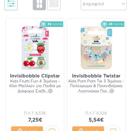
Δημοφιλή
36
πόντοι
28
πόντοι
Invisibobble Clipstar
Invisibobble Twistar
Kids Frutti Fun 4 Τεμάχια -
Kids Pom Pom Tie 3 Τεμάχια -
Κλιπ Μαλλιών για Παιδιά με
Πολύχρωμα & Παιχνιδιάρικα
Διάφορα Σχέδι
...
i
Λαστιχάκια Παι
...
i
Π.Λ.Τ.
8,53€
Π.Λ.Τ.
6,52€
7,25€
5,54€