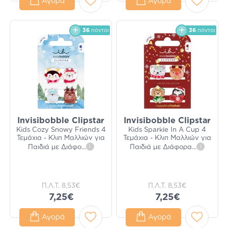
Αγορά
Αγορά
36
πόντοι
36
πόντοι
Invisibobble Clipstar
Invisibobble Clipstar
Kids Cozy Snowy Friends 4
Kids Sparkle In A Cup 4
Τεμάχια - Κλιπ Μαλλιών για
Τεμάχια - Κλιπ Μαλλιών για
Παιδιά με Διάφο
...
i
Παιδιά με Διάφορα
...
i
Π.Λ.Τ.
8,53€
Π.Λ.Τ.
8,53€
7,25€
7,25€
Αγορά
Αγορά