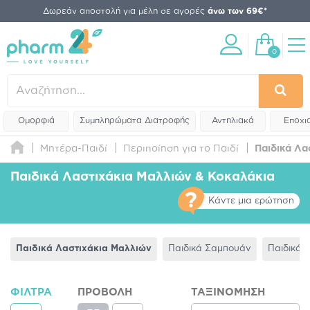
Δωρεάν αποστολή για μέλη σε αγορές
άνω των 69€*
0
Ομορφιά
Συμπληρώματα Διατροφής
Αντηλιακά
Εποχι
Μητέρα-Παιδί
Περιποίηση για το Παιδί
Παιδικά Λα
Παιδικά Λαστιχάκια Μαλλιών & Κοκαλάκια
Κάντε μια ερώτηση
Παιδικά Λαστιχάκια Μαλλιών
Παιδικά Σαμπουάν
Παιδικά 
ΦΊΛΤΡΑ
ΠΡΟΒΟΛΉ
ΤΑΞΙΝΌΜΗΣΗ