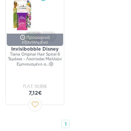
Προσωρινά
εξαντλημένο
Invisibobble Disney
Tiana Original Hair Spiral 6
Τεμάχια - Λαστιχάκι Μαλλιών
Εμπνευσμένο α
...
i
Π.Λ.Τ.
10,95€
7,12€
1