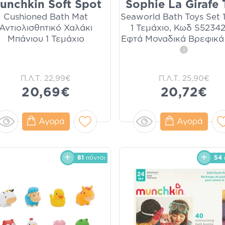
unchkin Soft Spot
Sophie La Girafe
Cushioned Bath Mat
Seaworld Bath Toys Set 
Αντιολισθητικό Χαλάκι
1 Τεμάχιο, Κωδ S52342
Μπάνιου 1 Τεμάχιο
Εφτά Μοναδικά Βρεφικά
i
Π.Λ.Τ.
22,99€
Π.Λ.Τ.
25,90€
20,69€
20,72€
Αγορά
Αγορά
81
πόντοι
54