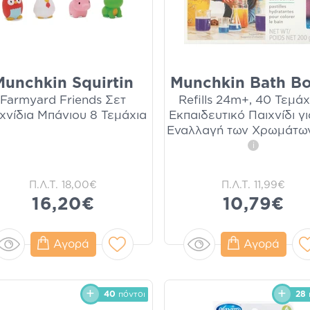
Munchkin Squirtin
Munchkin Bath B
Farmyard Friends Σετ
Refills 24m+, 40 Τεμάχ
χνίδια Μπάνιου 8 Τεμάχια
Εκπαιδευτικό Παιχνίδι γι
Εναλλαγή των Χρωμάτω
i
Π.Λ.Τ.
18,00€
Π.Λ.Τ.
11,99€
16,20€
10,79€
Αγορά
Αγορά
40
πόντοι
28