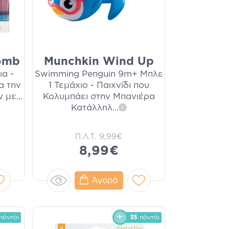
omb
Munchkin Wind Up
ια -
Swimming Penguin 9m+ Μπλε
α την
1 Τεμάχιο - Παιχνίδι που
ν με
...
Κολυμπάει στην Μπανιέρα
Κατάλληλ
...
i
Π.Λ.Τ.
9,99€
8,99€
Αγορά
πόντοι
35
πόντοι