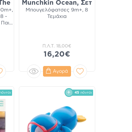
 The
Munchkin Ocean, Σετ
10m+,
Μπουγελόφατσες 9m+, 8
8 -
Τεμάχια
 Παι
...
Π.Λ.Τ.
18,00€
16,20€
Αγορά
πόντοι
45
πόντοι