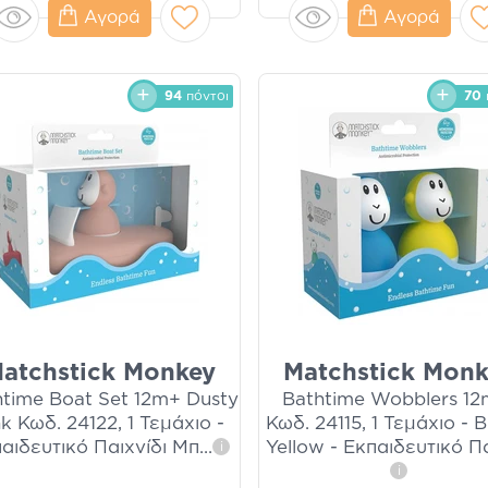
Αγορά
Αγορά
94
πόντοι
70
atchstick Monkey
Matchstick Monk
htime Boat Set 12m+ Dusty
Bathtime Wobblers 1
nk Κωδ. 24122, 1 Τεμάχιο -
Κωδ. 24115, 1 Τεμάχιο - B
αιδευτικό Παιχνίδι Μπ
...
Yellow - Εκπαιδευτικό Π
i
i