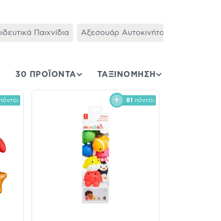
ιδευτικά Παιχνίδια
Αξεσουάρ Αυτοκινήτου - Καροτσιού 
30 ΠΡΟΪΟΝΤΑ
ΤΑΞΙΝΌΜΗΣΗ
πόντοι
81
πόντοι