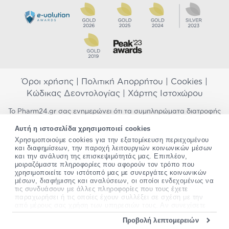
Όροι χρήσης
|
Πολιτική Απορρήτου
|
Cookies
|
Κώδικας Δεοντολογίας
|
Χάρτης Ιστοχώρου
Το Pharm24.gr σας ενημερώνει ότι τα συμπληρώματα διατροφής
δεν αντικαθιστούν μια ισορροπημένη διατροφή και δεν
Αυτή η ιστοσελίδα χρησιμοποιεί cookies
προορίζονται για την πρόληψη, αγωγή ή θεραπεία ανθρώπινης
Χρησιμοποιούμε cookies για την εξατομίκευση περιεχομένου
νόσου. Συμβουλευτείτε τον γιατρό σας εάν είστε έγκυος,
και διαφημίσεων, την παροχή λειτουργιών κοινωνικών μέσων
θηλάζετε, ακολουθείτε παράλληλα φαρμακευτική αγωγή ή
και την ανάλυση της επισκεψιμότητάς μας. Επιπλέον,
αντιμετωπίζετε προβλήματα υγείας πριν χρησιμοποιήσετε
μοιραζόμαστε πληροφορίες που αφορούν τον τρόπο που
οποιοδήποτε συμπλήρωμα διατροφής. Προσπαθούμε διαρκώς να
χρησιμοποιείτε τον ιστότοπό μας με συνεργάτες κοινωνικών
σας παρέχουμε ακριβείς και έγκυρες πληροφορίες. Σε περίπτωση
μέσων, διαφήμισης και αναλύσεων, οι οποίοι ενδεχομένως να
που έχετε κάποια ερώτηση ή παρατήρηση σχετικά με αυτές,
τις συνδυάσουν με άλλες πληροφορίες που τους έχετε
παρακαλώ
επικοινωνήστε μαζί μας
.
παραχωρήσει ή τις οποίες έχουν συλλέξει σε σχέση με την
από μέρους σας χρήση των υπηρεσιών τους. Αν συνεχίσετε
να χρησιμοποιείτε την ιστοσελίδα μας, συναινείτε στη χρήση
*Ισχύουν όροι & προϋποθέσεις
Προβολή λεπτομερειών
των cookies μας.
Copyright
©
2012-2026 - All rights Reserved •