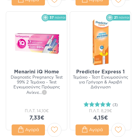
Αγορά
Αγορά
37
πόντοι
21
πόντοι
Menarini iQ Home
Predictor Express 1
Diagnostic Pregnancy Test
Τεμάχιο - Τεστ Εγκυμοσύνης
99% 2 Τεμάχια - Test
για Γρήγορη & Ακριβή
Εγκυμοσύνης Πρόωρης
Διάγνωση
Ανίχνε
...
i
(3)
Π.Λ.Τ.
14,10€
Π.Λ.Τ.
8,29€
7,33€
4,15€
Αγορά
Αγορά