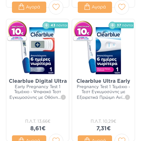
Αγορά
Αγορά
43
πόντοι
37
πόντοι
Clearblue Digital Ultra
Clearblue Ultra Early
Early Pregnancy Test 1
Pregnancy Test 1 Τεμάχιο -
Τεμάχιο - Ψηφιακό Τεστ
Τεστ Εγκυμοσύνης με
Εγκυμοσύνης με Οθόνη
...
i
Εξαιρετικά Πρώιμη Ανί
...
i
Π.Λ.Τ.
13,66€
Π.Λ.Τ.
10,29€
8,61€
7,31€