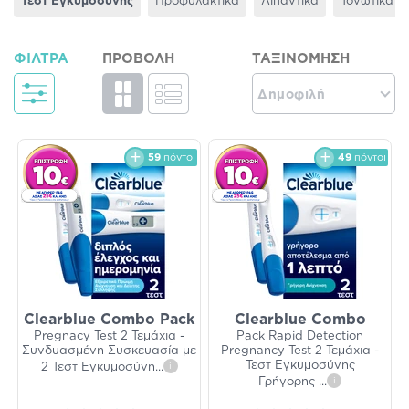
Τεστ Εγκυμοσύνης
Προφυλακτικά
Λιπαντικά
Τονωτικά - 
ΦΊΛΤΡΑ
ΠΡΟΒΟΛΉ
ΤΑΞΙΝΌΜΗΣΗ
Δημοφιλή
59
πόντοι
49
πόντοι
Clearblue Combo Pack
Clearblue Combo
Pregnacy Test 2 Τεμάχια -
Pack Rapid Detection
Συνδυασμένη Συσκευασία με
Pregnancy Test 2 Τεμάχια -
Τεστ Εγκυμοσύνης
2 Τεστ Εγκυμοσύνη
...
i
Γρήγορης
...
i