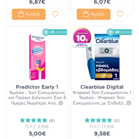
6,87€
6,07€
Αγορά
Αγορά
25
πόντοι
48
πόντοι
Predictor Early 1
Clearblue Digital
Τεμάχιο - Τεστ Εγκυμοσύνης
Ψηφιακό Τεστ Εγκυμοσύνης 1
για Πρώιμη Διάγνωση Έως 6
Τεμάχιο - Ψηφιακό Τεστ
Ημέρες Νωρίτερα Από
...
i
Εγκυμοσύνης με Ένδειξη
...
i
(8)
(4)
Π.Λ.Τ.
9,99€
Π.Λ.Τ.
13,69€
5,00€
9,58€