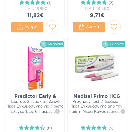
(1)
(2)
Π.Λ.Τ.
16,89€
Π.Λ.Τ.
14,49€
11,82€
9,71€
Αγορά
Αγορά
35
πόντοι
27
πόντοι
Predictor Early &
Medisei Primo HCG
Express 2 Τεμάχια - Διπλό
Pregnacy Test 2 Τεμάχια -
Τεστ Εγκυμοσύνης για Πρώτο
Τεστ Εγκυμοσύνης απο την
Έλεγχο Έως 6 Ημέρες
...
i
Πρώτη Μέρα Καθυστέρησ
...
i
(8)
(5)