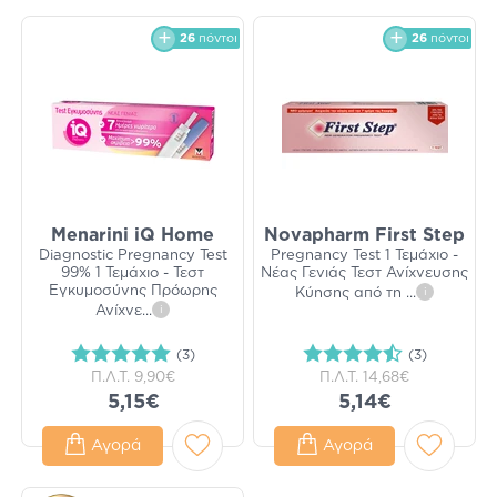
26
πόντοι
26
πόντοι
Menarini iQ Home
Novapharm First Step
Diagnostic Pregnancy Test
Pregnancy Test 1 Τεμάχιο -
99% 1 Τεμάχιο - Τεστ
Νέας Γενιάς Τεστ Ανίχνευσης
Εγκυμοσύνης Πρόωρης
Κύησης από τη
...
i
Ανίχνε
...
i
(3)
(3)
Π.Λ.Τ.
9,90€
Π.Λ.Τ.
14,68€
5,15€
5,14€
Αγορά
Αγορά