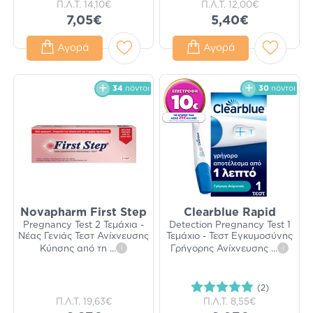
Π.Λ.Τ.
14,10€
Π.Λ.Τ.
12,00€
7,05€
5,40€
Αγορά
Αγορά
34
πόντοι
30
πόντοι
Novapharm First Step
Clearblue Rapid
Pregnancy Test 2 Τεμάχια -
Detection Pregnancy Test 1
Νέας Γενιάς Τεστ Ανίχνευσης
Τεμάχιο - Τεστ Εγκυμοσύνης
Κύησης από τη
...
i
Γρήγορης Ανίχνευσης
...
i
(2)
Π.Λ.Τ.
19,63€
Π.Λ.Τ.
8,55€