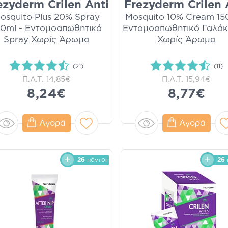
ezyderm Crilen Anti
Frezyderm Crilen 
osquito Plus 20% Spray
Mosquito 10% Cream 15
00ml - Εντομοαπωθητικό
Εντομοαπωθητικό Γαλά
Spray Χωρίς Άρωμα
Χωρίς Άρωμα
(21)
(11)
Π.Λ.Τ.
14,85€
Π.Λ.Τ.
15,94€
8,24€
8,77€
Αγορά
Αγορά
26
πόντοι
26