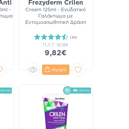
Anti
Frezyderm Crilen
0ml -
Cream 125ml - Ενυδατικό
κτωμα
Γαλάκτωμα με
Εντομοαπωθητική Δράση
(34)
Π.Λ.Τ.
18,18€
9,82€
Αγορά
πόντοι
48
πόντοι