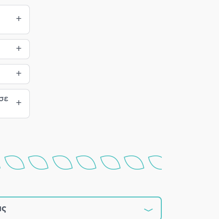
σε
ας