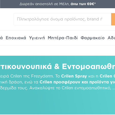
Δωρεάν αποστολή σε Μέλη,
άνω των 69€*
κά
Εποχιακά
Υγιεινή
Μητέρα-Παιδί
Φαρμακείο
Αδ
Αντικουνουπικά & Εντομοαπωθ
ειρά Crilen της Frezyderm. Το
Crilen Spray
και η
Crilen
πική δράση, ενώ τα
Crilen προσφέρουν και προϊόντα γ
ιδερμίδα τους. Ανακαλύψτε το Crilen εντομοαπωθητικό,
..