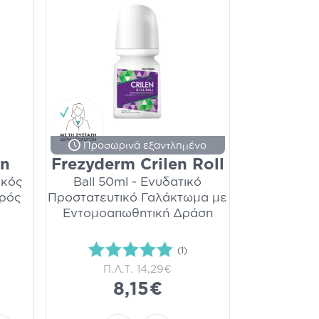
Προσωρινά εξαντλημένο
en
Frezyderm Crilen Roll
ικός
Ball 50ml - Ενυδατικό
ρός
Προστατευτικό Γαλάκτωμα με
Εντομοαπωθητική Δράση
(1)
Π.Λ.Τ.
14,29€
8,15€