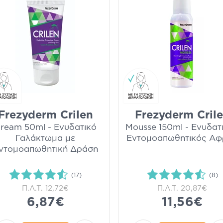
Frezyderm Crilen
Frezyderm Cril
ream 50ml - Ενυδατικό
Mousse 150ml - Ενυδατ
Γαλάκτωμα με
Εντομοαπωθητικός Αφ
ντομοαπωθητική Δράση
(17)
(8)
Π.Λ.Τ.
12,72€
Π.Λ.Τ.
20,87€
6,87€
11,56€