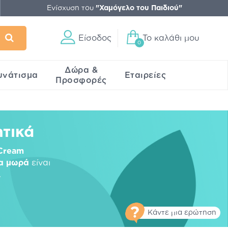
Ενίσχυση του
"Χαμόγελο του Παιδιού"
Είσοδος
Το καλάθι μου
0
Δώρα &
υνάτισμα
Εταιρείες
Προσφορές
ητικά
 Cream
ια μωρά
είναι
.
Κάντε μια ερώτηση