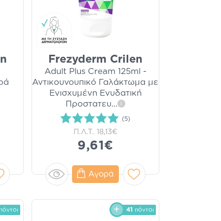
en
Frezyderm Crilen
Adult Plus Cream 125ml -
ρά
Αντικουνουπικό Γαλάκτωμα με
Ενισχυμένη Ενυδατική
Προστατευ
...
i
(5)
Π.Λ.Τ.
18,13€
9,61€
Αγορά
πόντοι
41
πόντοι