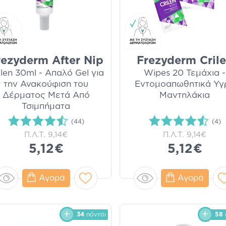
rezyderm After Nip
Frezyderm Cril
ilen 30ml - Απαλό Gel για
Wipes 20 Τεμάχια -
την Ανακούφιση του
Εντομοαπωθητικά Υγ
Δέρματος Μετά Από
Μαντηλάκια
Τσιμπήματα
(44)
(4)
Π.Λ.Τ.
9,14€
Π.Λ.Τ.
9,14€
5,12€
5,12€
Αγορά
Αγορά
34
πόντοι
58