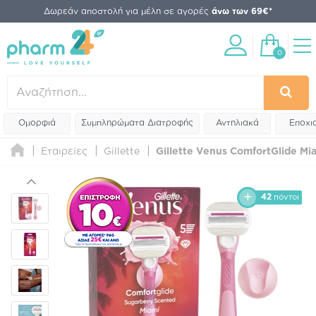
Δωρεάν αποστολή για μέλη σε αγορές
άνω των 69€*
0
Ομορφιά
Συμπληρώματα Διατροφής
Αντηλιακά
Εποχι
Εταιρείες
Gillette
Gillette Venus ComfortGlide Mi
42
πόντοι