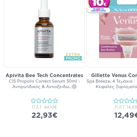
Apivita Bee Tech Concentrates
Gillette Venus Co
C15 Propolis Correct Serum 30ml -
Spa Breeze, 4 Τεμάχια -
Αντιρυτιδικός & Αντιοξειδω
...
Κεφαλές Ξυρίσματο
i
Π.Λ.Τ.
44,10€
Π.Λ.Τ.
14,6
22,93€
12,49