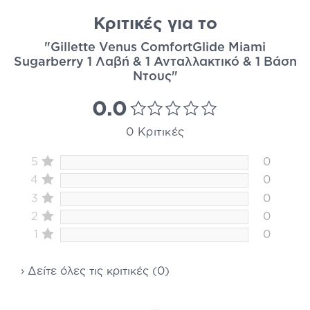
Κριτικές για το
"Gillette Venus ComfortGlide Miami
Sugarberry 1 Λαβή & 1 Ανταλλακτικό & 1 Βάση
Ντους"
0.0
0 Κριτικές
5
0
4
0
3
0
2
0
1
0
› Δείτε όλες τις κριτικές (0)