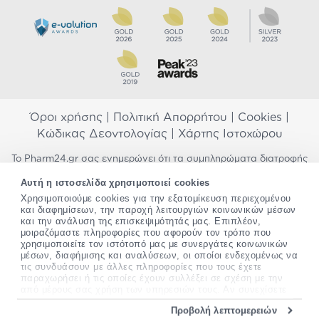
Όροι χρήσης
|
Πολιτική Απορρήτου
|
Cookies
|
Κώδικας Δεοντολογίας
|
Χάρτης Ιστοχώρου
Το Pharm24.gr σας ενημερώνει ότι τα συμπληρώματα διατροφής
δεν αντικαθιστούν μια ισορροπημένη διατροφή και δεν
Αυτή η ιστοσελίδα χρησιμοποιεί cookies
προορίζονται για την πρόληψη, αγωγή ή θεραπεία ανθρώπινης
νόσου. Συμβουλευτείτε τον γιατρό σας εάν είστε έγκυος,
Χρησιμοποιούμε cookies για την εξατομίκευση περιεχομένου
και διαφημίσεων, την παροχή λειτουργιών κοινωνικών μέσων
θηλάζετε, ακολουθείτε παράλληλα φαρμακευτική αγωγή ή
και την ανάλυση της επισκεψιμότητάς μας. Επιπλέον,
αντιμετωπίζετε προβλήματα υγείας πριν χρησιμοποιήσετε
μοιραζόμαστε πληροφορίες που αφορούν τον τρόπο που
οποιοδήποτε συμπλήρωμα διατροφής. Προσπαθούμε διαρκώς να
χρησιμοποιείτε τον ιστότοπό μας με συνεργάτες κοινωνικών
σας παρέχουμε ακριβείς και έγκυρες πληροφορίες. Σε περίπτωση
μέσων, διαφήμισης και αναλύσεων, οι οποίοι ενδεχομένως να
που έχετε κάποια ερώτηση ή παρατήρηση σχετικά με αυτές,
τις συνδυάσουν με άλλες πληροφορίες που τους έχετε
παρακαλώ
επικοινωνήστε μαζί μας
.
παραχωρήσει ή τις οποίες έχουν συλλέξει σε σχέση με την
από μέρους σας χρήση των υπηρεσιών τους. Αν συνεχίσετε
*Ισχύουν όροι & προϋποθέσεις
να χρησιμοποιείτε την ιστοσελίδα μας, συναινείτε στη χρήση
Προβολή λεπτομερειών
των cookies μας.
Copyright
©
2012-2026 - All rights Reserved •