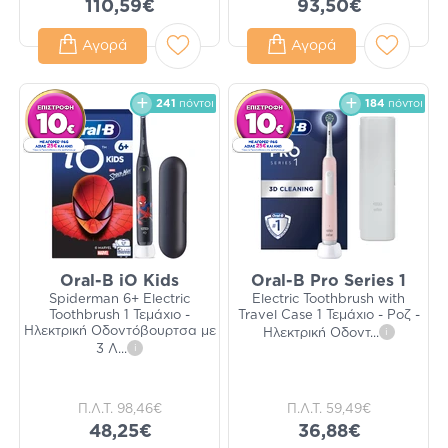
110,59€
93,50€
Αγορά
Αγορά
241
πόντοι
184
πόντοι
Oral-B iO Kids
Oral-B Pro Series 1
Spiderman 6+ Electric
Electric Toothbrush with
Toothbrush 1 Τεμάχιο -
Travel Case 1 Τεμάχιο - Ροζ -
Ηλεκτρική Οδοντόβουρτσα με
Ηλεκτρική Οδοντ
...
i
3 Λ
...
i
Π.Λ.Τ.
98,46€
Π.Λ.Τ.
59,49€
48,25€
36,88€