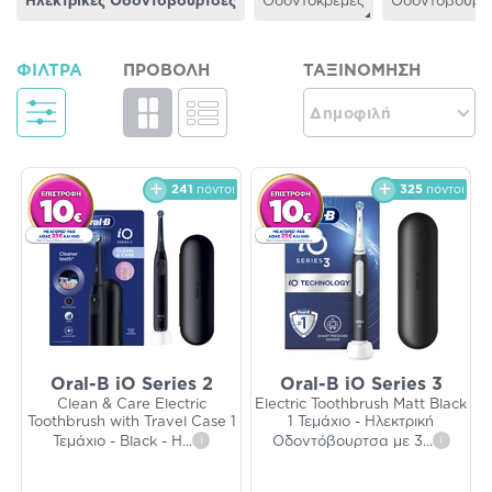
Ηλεκτρικές Οδοντόβουρτσες
Οδοντόκρεμες
Οδοντόβουρτ
ΦΊΛΤΡΑ
ΠΡΟΒΟΛΉ
ΤΑΞΙΝΌΜΗΣΗ
Δημοφιλή
241
πόντοι
325
πόντοι
Oral-B iO Series 2
Oral-B iO Series 3
Clean & Care Electric
Electric Toothbrush Matt Black
Toothbrush with Travel Case 1
1 Τεμάχιο - Ηλεκτρική
Τεμάχιο - Black - Η
...
i
Οδοντόβουρτσα με 3
...
i