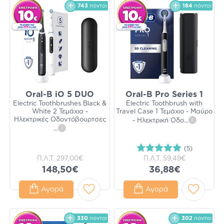
743
πόντοι
184
πόντοι
Oral-B iO 5 DUO
Oral-B Pro Series 1
Electric Toothbrushes Black &
Electric Toothbrush with
White 2 Τεμάχια -
Travel Case 1 Τεμάχιο - Μαύρο
Ηλεκτρικές Οδοντόβουρτσες
- Ηλεκτρική Οδο
...
i
...
i
(5)
Π.Λ.Τ.
297,00€
Π.Λ.Τ.
59,49€
148,50€
36,88€
Αγορά
Αγορά
330
πόντοι
302
πόντοι