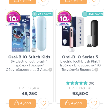
Αγορά
Αγορά
241
πόντοι
468
πόντοι
Oral-B iO Stitch Kids
Oral-B iO Series 5
6+ Electric Toothbrush 1
Electric Toothbrush Pink 1
Τεμάχιο - Ηλεκτρική
Τεμάχιο - Επαναστατική iO
Οδοντόβουρτσα με 3 Λειτ
...
i
Τεχνολογία Βουρτσί
...
i
(19)
Π.Λ.Τ.
98,46€
Π.Λ.Τ.
187,00€
48,25€
93,50€
Αγορά
Αγορά