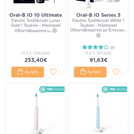
Oral-B iO 10 Ultimate
Oral-B iO Series 5
Electric Toothbrush Lunar
Electric Toothbrush White 1
Gold 1 Τεμάχιο - Ηλεκτρική
Τεμάχιο - Ηλεκτρική
Οδοντόβουρτσα με Επανασ
...
Οδοντόβουρτσα μ
...
i
i
(1)
Π.Λ.Τ.
506,80€
Π.Λ.Τ.
187,00€
253,40€
91,63€
Αγορά
Αγορά
166
πόντοι
166
πόντοι