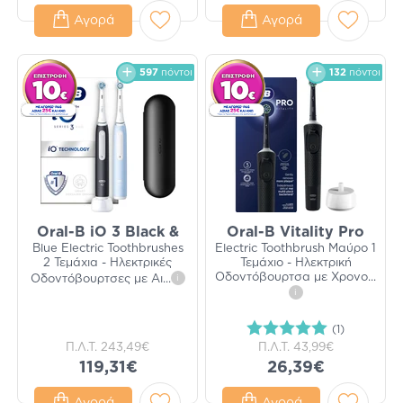
Αγορά
Αγορά
597
πόντοι
132
πόντοι
Oral-B iO 3 Black &
Oral-B Vitality Pro
Blue Electric Toothbrushes
Electric Toothbrush Μαύρο 1
2 Τεμάχια - Ηλεκτρικές
Τεμάχιο - Ηλεκτρική
Οδοντόβουρτσα με Χρονο
...
Οδοντόβουρτσες με Αι
...
i
i
(1)
Π.Λ.Τ.
243,49€
Π.Λ.Τ.
43,99€
119,31€
26,39€