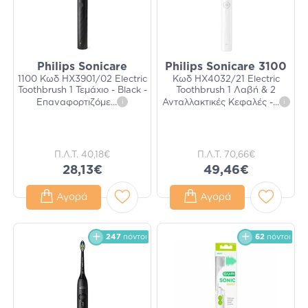
Philips Sonicare
Philips Sonicare 3100
1100 Κωδ HX3901/02 Electric
Κωδ HX4032/21 Electric
Toothbrush 1 Τεμάχιο - Black -
Toothbrush 1 Λαβή & 2
Επαναφορτιζόμε
...
i
Ανταλλακτικές Κεφαλές -
...
i
Π.Λ.Τ.
40,18€
Π.Λ.Τ.
70,66€
28,13€
49,46€
Αγορά
Αγορά
247
πόντοι
62
πόντοι