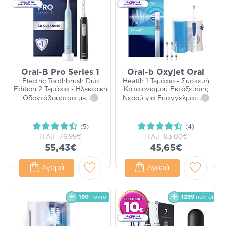
Oral-B Pro Series 1
Oral-b Oxyjet Oral
Electric Toothbrush Duo
Health 1 Τεμάχιο - Συσκευή
Edition 2 Τεμάχια - Ηλεκτρική
Καταιονισμού Εκτόξευσης
Οδοντόβουρτσα με
...
i
Νερού για Επαγγελματ
...
i
(5)
(4)
Π.Λ.Τ.
76,99€
Π.Λ.Τ.
83,00€
55,43€
45,65€
Αγορά
Αγορά
190
πόντοι
1299
πόντοι