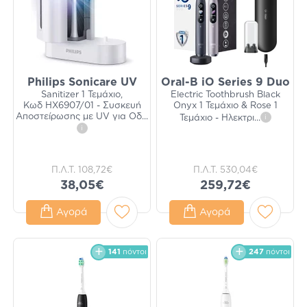
Philips Sonicare UV
Oral-B iO Series 9 Duo
Sanitizer 1 Τεμάχιο,
Electric Toothbrush Black
Κωδ HX6907/01 - Συσκευή
Onyx 1 Τεμάχιο & Rose 1
Αποστείρωσης με UV για Οδ
...
Τεμάχιο - Ηλεκτρι
...
i
i
Π.Λ.Τ.
108,72€
Π.Λ.Τ.
530,04€
38,05€
259,72€
Αγορά
Αγορά
141
πόντοι
247
πόντοι