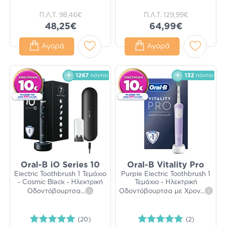
Π.Λ.Τ.
98,46€
Π.Λ.Τ.
129,99€
48,25€
64,99€
Αγορά
Αγορά
1267
πόντοι
132
πόντοι
Oral-B iO Series 10
Oral-B Vitality Pro
Electric Toothbrush 1 Τεμάχιο
Purple Electric Toothbrush 1
- Cosmic Black - Ηλεκτρική
Τεμάχιο - Ηλεκτρική
Οδοντόβουρτσα
...
i
Οδοντόβουρτσα με Χρον
...
i
(20)
(2)