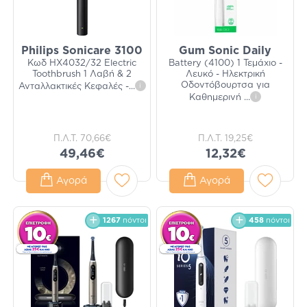
Philips Sonicare 3100
Gum Sonic Daily
Κωδ HX4032/32 Electric
Battery (4100) 1 Τεμάχιο -
Toothbrush 1 Λαβή & 2
Λευκό - Ηλεκτρική
Οδοντόβουρτσα για
Ανταλλακτικές Κεφαλές -
...
i
Καθημερινή
...
i
Π.Λ.Τ.
70,66€
Π.Λ.Τ.
19,25€
49,46€
12,32€
Αγορά
Αγορά
1267
πόντοι
458
πόντοι