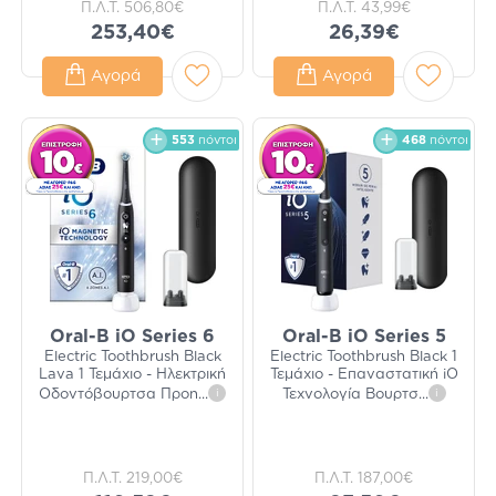
Π.Λ.Τ.
506,80€
Π.Λ.Τ.
43,99€
253,40€
26,39€
Αγορά
Αγορά
553
πόντοι
468
πόντοι
Oral-B iO Series 6
Oral-B iO Series 5
Electric Toothbrush Black
Electric Toothbrush Black 1
Lava 1 Τεμάχιο - Ηλεκτρική
Τεμάχιο - Επαναστατική iO
Οδοντόβουρτσα Προη
...
i
Τεχνολογία Βουρτσ
...
i
Π.Λ.Τ.
219,00€
Π.Λ.Τ.
187,00€