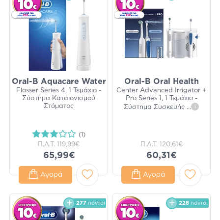
Oral-B Aquacare Water
Oral-B Oral Health
Flosser Series 4, 1 Τεμάχιο -
Center Advanced Irrigator +
Σύστημα Καταιονισμού
Pro Series 1, 1 Τεμάχιο -
Στόματος
Σύστημα Συσκευής
...
i
(1)
Π.Λ.Τ.
119,99€
Π.Λ.Τ.
120,61€
65,99€
60,31€
Αγορά
Αγορά
277
πόντοι
228
πόντοι