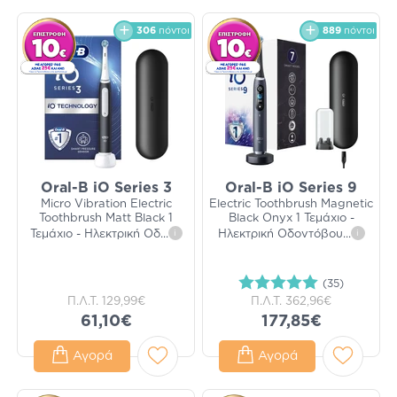
306
πόντοι
889
πόντοι
Oral-B iO Series 3
Oral-B iO Series 9
Micro Vibration Electric
Electric Toothbrush Magnetic
Toothbrush Matt Black 1
Black Onyx 1 Τεμάχιο -
Τεμάχιο - Ηλεκτρική Οδ
...
i
Ηλεκτρική Οδοντόβου
...
i
(35)
Π.Λ.Τ.
129,99€
Π.Λ.Τ.
362,96€
61,10€
177,85€
Αγορά
Αγορά