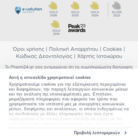
Όροι χρήσης
|
Πολιτική Απορρήτου
|
Cookies
|
Κώδικας Δεοντολογίας
|
Χάρτης Ιστοχώρου
Το Pharm24.gr σας ενημερώνει ότι τα συμπληρώματα διατροφής
δεν αντικαθιστούν μια ισορροπημένη διατροφή και δεν
Αυτή η ιστοσελίδα χρησιμοποιεί cookies
προορίζονται για την πρόληψη, αγωγή ή θεραπεία ανθρώπινης
Χρησιμοποιούμε cookies για την εξατομίκευση περιεχομένου
νόσου. Συμβουλευτείτε τον γιατρό σας εάν είστε έγκυος,
και διαφημίσεων, την παροχή λειτουργιών κοινωνικών μέσων
θηλάζετε, ακολουθείτε παράλληλα φαρμακευτική αγωγή ή
και την ανάλυση της επισκεψιμότητάς μας. Επιπλέον,
αντιμετωπίζετε προβλήματα υγείας πριν χρησιμοποιήσετε
μοιραζόμαστε πληροφορίες που αφορούν τον τρόπο που
οποιοδήποτε συμπλήρωμα διατροφής. Προσπαθούμε διαρκώς να
χρησιμοποιείτε τον ιστότοπό μας με συνεργάτες κοινωνικών
σας παρέχουμε ακριβείς και έγκυρες πληροφορίες. Σε περίπτωση
μέσων, διαφήμισης και αναλύσεων, οι οποίοι ενδεχομένως να
που έχετε κάποια ερώτηση ή παρατήρηση σχετικά με αυτές,
τις συνδυάσουν με άλλες πληροφορίες που τους έχετε
παρακαλώ
επικοινωνήστε μαζί μας
.
παραχωρήσει ή τις οποίες έχουν συλλέξει σε σχέση με την
από μέρους σας χρήση των υπηρεσιών τους. Αν συνεχίσετε
να χρησιμοποιείτε την ιστοσελίδα μας, συναινείτε στη χρήση
*Ισχύουν όροι & προϋποθέσεις
Προβολή λεπτομερειών
των cookies μας.
Copyright
©
2012-2026 - All rights Reserved •