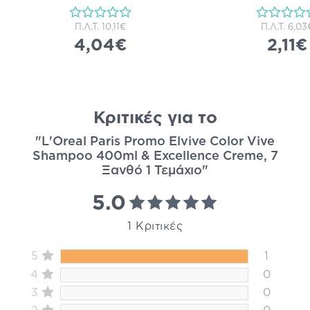
Π.Λ.Τ.
10,11€
Π.Λ.Τ.
6,03
4,04€
2,11€
Κριτικές για το
"L'Oreal Paris Promo Elvive Color Vive
Shampoo 400ml & Excellence Creme, 7
Ξανθό 1 Τεμάχιο"
5.0
1 Κριτικές
5
1
4
0
3
0