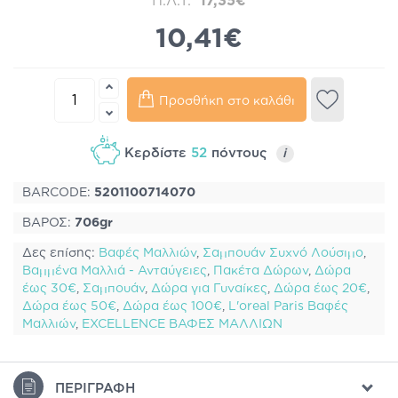
Π.Λ.Τ.
17,35€
10,41€
Προσθήκη στο καλάθι
Κερδίστε
52
πόντους
i
BARCODE:
5201100714070
ΒΑΡΟΣ:
706gr
Δες επίσης:
Βαφές Μαλλιών
,
Σαμπουάν Συχνό Λούσιμο
,
Βαμμένα Μαλλιά - Ανταύγειες
,
Πακέτα Δώρων
,
Δώρα
έως 30€
,
Σαμπουάν
,
Δώρα για Γυναίκες
,
Δώρα έως 20€
,
Δώρα έως 50€
,
Δώρα έως 100€
,
L'oreal Paris Βαφές
Μαλλιών
,
EXCELLENCE ΒΑΦΕΣ ΜΑΛΛΙΩΝ
ΠΕΡΙΓΡΑΦΉ