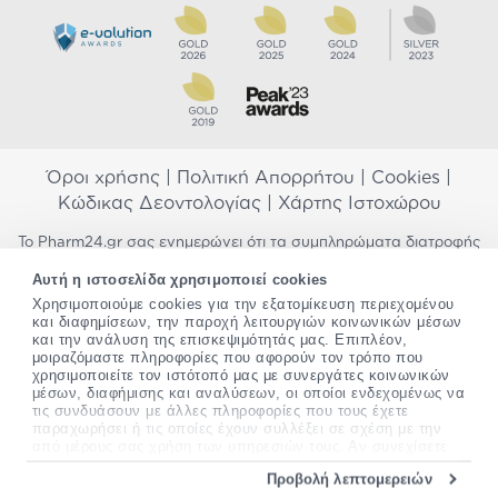
Όροι χρήσης
|
Πολιτική Απορρήτου
|
Cookies
|
Κώδικας Δεοντολογίας
|
Χάρτης Ιστοχώρου
Το Pharm24.gr σας ενημερώνει ότι τα συμπληρώματα διατροφής
δεν αντικαθιστούν μια ισορροπημένη διατροφή και δεν
Αυτή η ιστοσελίδα χρησιμοποιεί cookies
προορίζονται για την πρόληψη, αγωγή ή θεραπεία ανθρώπινης
Χρησιμοποιούμε cookies για την εξατομίκευση περιεχομένου
νόσου. Συμβουλευτείτε τον γιατρό σας εάν είστε έγκυος,
και διαφημίσεων, την παροχή λειτουργιών κοινωνικών μέσων
θηλάζετε, ακολουθείτε παράλληλα φαρμακευτική αγωγή ή
και την ανάλυση της επισκεψιμότητάς μας. Επιπλέον,
αντιμετωπίζετε προβλήματα υγείας πριν χρησιμοποιήσετε
μοιραζόμαστε πληροφορίες που αφορούν τον τρόπο που
οποιοδήποτε συμπλήρωμα διατροφής. Προσπαθούμε διαρκώς να
χρησιμοποιείτε τον ιστότοπό μας με συνεργάτες κοινωνικών
σας παρέχουμε ακριβείς και έγκυρες πληροφορίες. Σε περίπτωση
μέσων, διαφήμισης και αναλύσεων, οι οποίοι ενδεχομένως να
που έχετε κάποια ερώτηση ή παρατήρηση σχετικά με αυτές,
τις συνδυάσουν με άλλες πληροφορίες που τους έχετε
παρακαλώ
επικοινωνήστε μαζί μας
.
παραχωρήσει ή τις οποίες έχουν συλλέξει σε σχέση με την
από μέρους σας χρήση των υπηρεσιών τους. Αν συνεχίσετε
να χρησιμοποιείτε την ιστοσελίδα μας, συναινείτε στη χρήση
*Ισχύουν όροι & προϋποθέσεις
Προβολή λεπτομερειών
των cookies μας.
Copyright
©
2012-2026 - All rights Reserved •