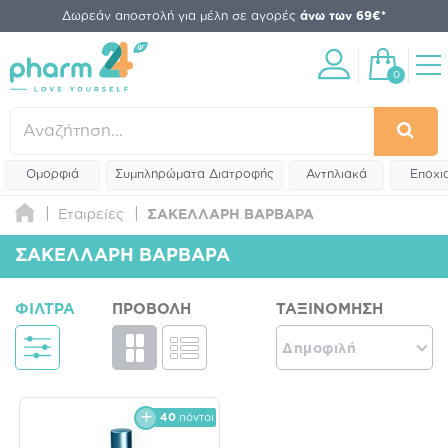
Δωρεάν αποστολή για μέλη σε αγορές
άνω των 69€*
0
Ομορφιά
Συμπληρώματα Διατροφής
Αντηλιακά
Εποχι
Εταιρείες
ΣΑΚΕΛΛΑΡΗ ΒΑΡΒΑΡΑ
ΣΑΚΕΛΛΑΡΗ ΒΑΡΒΑΡΑ
ΦΊΛΤΡΑ
ΠΡΟΒΟΛΉ
ΤΑΞΙΝΌΜΗΣΗ
Δημοφιλή
40
πόντοι