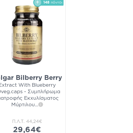
148
πόντοι
lgar Bilberry Berry
Extract With Blueberry
veg.caps - Συμπλήρωμα
ιατροφής Εκχυλίσματος
Μύρτιλου
...
i
Π.Λ.Τ.
44,24€
29,64€