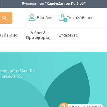
Ενίσχυση του
"Χαμόγελο του Παιδιού"
Είσοδος
Το καλάθι μου
0
Δώρα &
υνάτισμα
Εταιρείες
Προσφορές
νικου μύρτιλλου.Το
η μείωση του