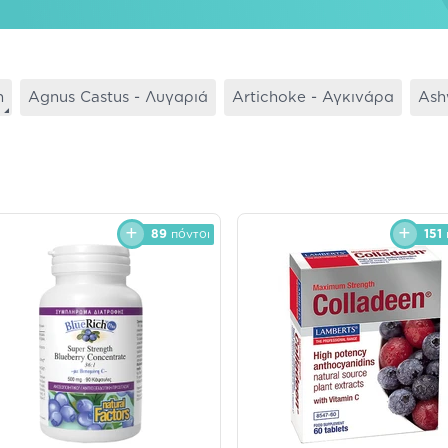
η
Agnus Castus - Λυγαριά
Artichoke - Αγκινάρα
Ash
89
πόντοι
151