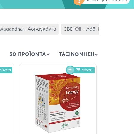
Κάντε μια ερώτηση
wagandha - Ασβαγκάντα
CBD Oil - Λάδι Κάνναβης
Ch
30 ΠΡΟΪΟΝΤΑ
ΤΑΞΙΝΌΜΗΣΗ
πόντοι
75
πόντοι