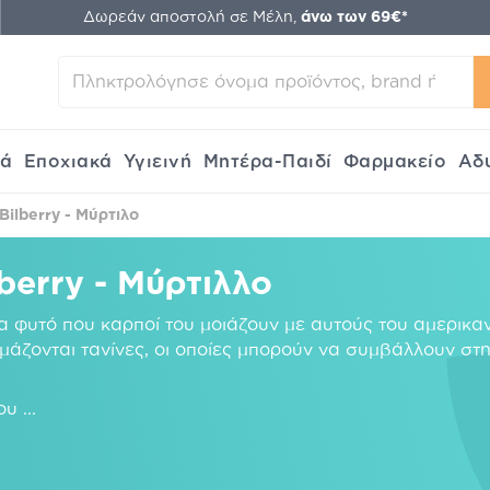
Δωρεάν αποστολή σε Μέλη,
άνω των 69€*
κά
Εποχιακά
Υγιεινή
Μητέρα-Παιδί
Φαρμακείο
Αδ
Bilberry - Μύρτιλο
berry - Μύρτιλλο
ένα φυτό που καρποί του μοιάζουν με αυτούς του αμερικα
ομάζονται τανίνες, οι οποίες μπορούν να συμβάλλουν στ
λου
...