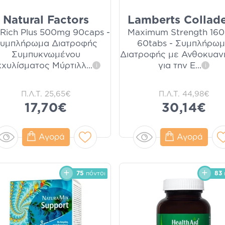
Natural Factors
Lamberts Collad
eRich Plus 500mg 90caps -
Maximum Strength 16
υμπλήρωμα Διατροφής
60tabs - Συμπλήρω
Συμπυκνωμένου
Διατροφής με Ανθοκυανι
κχυλίσματος Μύρτιλλ
...
για την Ε
...
i
i
Π.Λ.Τ.
25,65€
Π.Λ.Τ.
44,98€
17,70€
30,14€
Αγορά
Αγορά
75
πόντοι
83