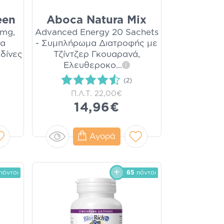
een
Aboca Natura Mix
0mg,
Advanced Energy 20 Sachets
μα
- Συμπλήρωμα Διατροφής με
δίνες
Τζίντζερ Γκουαρανά,
Ελευθεροκο
...
i
(2)
Π.Λ.Τ.
22,00€
14,96€
Αγορά
πόντοι
65
πόντοι