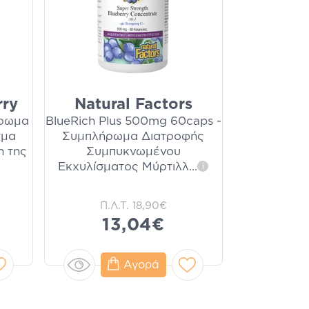
rry
Natural Factors
ήρωμα
BlueRich Plus 500mg 60caps -
σμα
Συμπλήρωμα Διατροφής
η της
Συμπυκνωμένου
Εκχυλίσματος Μύρτιλλ
...
i
Π.Λ.Τ.
18,90€
13,04€
Αγορά