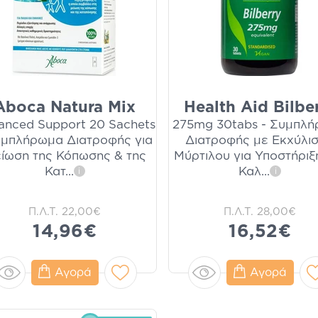
Aboca Natura Mix
Health Aid Bilbe
anced Support 20 Sachets
275mg 30tabs - Συμπλ
υμπλήρωμα Διατροφής για
Διατροφής με Εκχύλι
ίωση της Κόπωσης & της
Μύρτιλου για Υποστήριξ
Κατ
...
Καλ
...
i
i
Π.Λ.Τ.
22,00€
Π.Λ.Τ.
28,00€
14,96€
16,52€
Αγορά
Αγορά