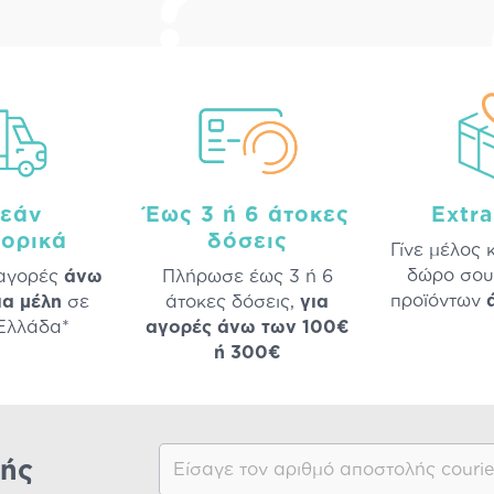
εάν
Έως 3 ή 6 άτοκες
Extr
ορικά
δόσεις
Γίνε μέλος 
δώρο σου
 αγορές
άνω
Πλήρωσε έως 3 ή 6
προϊόντων
ια μέλη
σε
άτοκες δόσεις,
για
 Ελλάδα*
αγορές άνω των 100€
ή 300€
ής