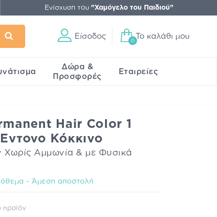
Ενίσχυση του
"Χαμόγελο του Παιδιού"
Είσοδος
Το καλάθι μου
0
Δώρα &
υνάτισμα
Εταιρείες
Προσφορές
rmanent Hair Color 1
 Έντονο Κόκκινο
 Χωρίς Αμμωνία & με Φυσικά
όθεμα - Άμεση αποστολή
 προϊόν