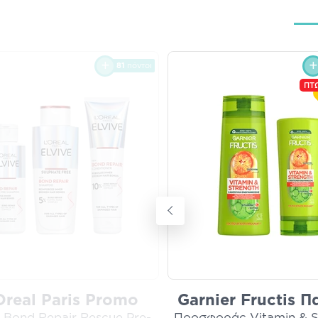
81
πόντοι
ΠΤ
Oreal Paris Promo
Garnier Fructis Π
e Bond Repair Rescue Pre-
Προσφοράς Vitamin & S