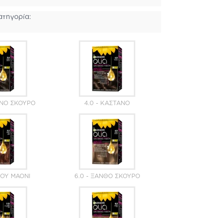
ατηγορία:
ΑΝΌ ΣΚΟΎΡΟ
4.0 - ΚΑΣΤΑΝΌ
ΖΟΎ ΜΑΟΝΊ
6.0 - ΞΑΝΘΌ ΣΚΟΎΡΟ