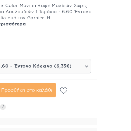
air Color Μόνιμη Βαφή Μαλλιών Χωρίς
α Λουλουδιών 1 Τεμάχιο - 6.60 Έντονο
ia από την Garnier. Η
ερισσότερα
6.60 - Έντονο Κόκκινο (6,35€)
Προσθήκη στο καλάθι
i