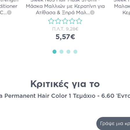
itioner
Μάσκα Μαλλιών με Κερατίνη για
Μαλακ
 C
...
Ατίθασα & Ξηρά Μαλ
...
Κε
i
i
Π.Λ.Τ.
9,28€
5,57€
Κριτικές για το
ia Permanent Hair Color 1 Τεμάχιο - 6.60 Έντ
Γράψε μια κρ