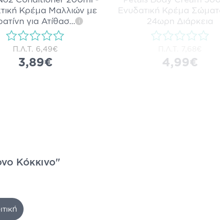
τική Κρέμα Μαλλιών με
Ενυδατική Κρέμα Σώματ
ρατίνη για Ατίθασ
...
24ωρη Διάρκεια
i
Π.Λ.Τ.
6,49€
Π.Λ.Τ.
7,68€
3,89€
4,99€
ονο Κόκκινο"
ιτική