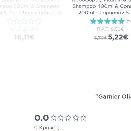
mpoo 200ml & Shampoo
Shampoo 400ml & Cond
 & Conditioner 150ml
...
200ml - Σαμπουάν &
i
(1)
Π.Λ.Τ.
26,85€
Π.Λ.Τ.
9,50€
16,11€
5,22€
5,70€
"Garnier Ol
0.0
0 Κριτικές