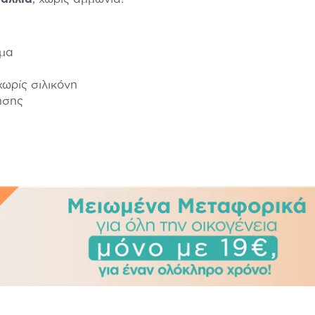
έμα
χωρίς σιλικόνη
ήσης