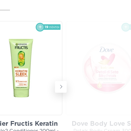
19
πόντοι
ier Fructis Keratin
Dove Body Love S
No2 Conditioner 200ml -
Petals Body Cream 300