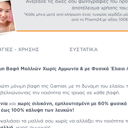
Ανέβασε τις δικές σου φωτογραφίες του προϊό
αποτέλεσμα χρήσης του;
*Κάθε μήνα μετά από κλήρωση ένας τυχερός κερδίζει μί
από το Pharm24.gr αξίας 100€
ΓΊΕΣ - ΧΡΉΣΗΣ
ΣΥΣΤΑΤΙΚΆ
ιμη Βαφή Μαλλιών Χωρίς Αμμωνία & με Φυσικά Έλαια 
ρώτη μόνιμη βαφή της
Garnier
, με τη δύναμη του ελαίου 
, βελτιώνοντας την ποιότητα της τρίχας σε κάθε βαφή.
νία
και
χωρίς σιλικόνη, εμπλουτισμένη
με 60% φυσικά
ι
έως 100% κάλυψη των λευκών!
καλιάσει τα μαλλιά σου χωρίς να αλλάξει την ποιότητα 
αλλιά
, χωρίς αμμωνία!