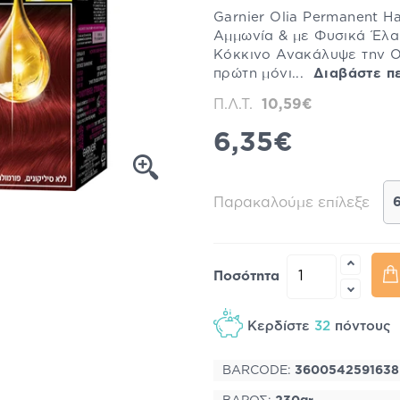
Garnier Olia Permanent H
Αμμωνία & με Φυσικά Έλαι
Κόκκινο Ανακάλυψε την Ol
πρώτη μόνι...
Διαβάστε π
Π.Λ.Τ.
10,59€
6,35€
Παρακαλούμε επίλεξε
Ποσότητα
Κερδίστε
32
πόντους
BARCODE:
3600542591638