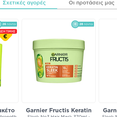
Σχετικές αγορές
Οι προτάσεις μας
26
πόντοι
28
πόντοι
ΩΣΗ ΤΙΜΗΣ
€
ακέτο
Garnier Fructis Keratin
Garn
trength
Sleek No3 Hair Mask 370ml -
Sleek 