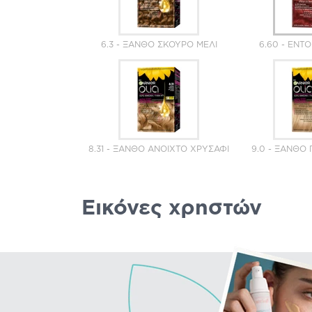
6.3 - ΞΑΝΘΌ ΣΚΟΎΡΟ ΜΕΛΊ
6.60 - ΈΝΤ
8.31 - ΞΑΝΘΌ ΑΝΟΙΧΤΌ ΧΡΥΣΑΦΊ
9.0 - ΞΑΝΘΌ
Εικόνες χρηστών