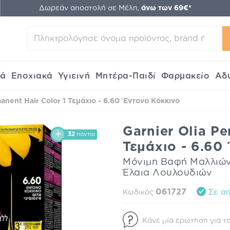
Δωρεάν αποστολή σε Μέλη,
άνω των 69€*
κά
Εποχιακά
Υγιεινή
Μητέρα-Παιδί
Φαρμακείο
Αδ
anent Hair Color 1 Τεμάχιο - 6.60 Έντονο Κόκκινο
Garnier Olia Pe
32
πόντοι
Τεμάχιο - 6.60
Μόνιμη Βαφή Μαλλιών
Έλαια Λουλουδιών
061727
Σε απ
Κωδικός
Κάνε μία ερώτηση για το