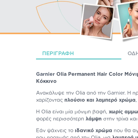
ΠΕΡΙΓΡΑΦΉ
ΟΔΗ
Garnier
Olia Permanent Hair Color Μόν
Κόκκινο
Ανακάλυψε την Olia από την
Garnier
. Η π
χαρίζοντας
πλούσιο και λαμπερό χρώμα
Η Olia είναι μία μόνιμη βαφή,
χωρίς αμμω
φορές περισσότερη
λάμψη
στην τρίχα κα
Εάν ψάχνεις το
ιδανικό χρώμα
που θα αγ
που προτιμάς από την Olia, για
λαμπερά μ