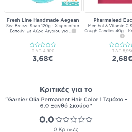
Fresh Line Handmade Aegean
Pharmalead Euc
Sea Breeze Soap 120g - Χειροποίητο
Menthol & Vitamin C S
Cough Candies 40g - 
Σαπούνι με Αύρα Αιγαίου για
...
i
i
Π.Λ.Τ.
4,90€
Π.Λ.Τ.
5,95
3,68€
2,68
Κριτικές για το
"Garnier Olia Permanent Hair Color 1 Τεμάχιο -
6.0 Ξανθό Σκούρο"
0.0
0 Κριτικές