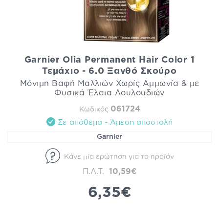
Garnier Olia Permanent Hair Color 1
Τεμάχιο - 6.0 Ξανθό Σκούρο
Μόνιμη Βαφή Μαλλιών Χωρίς Αμμωνία & με
Φυσικά Έλαια Λουλουδιών
061724
Κωδικός
Σε απόθεμα - Άμεση αποστολή
Garnier
Κάνε μία ερώτηση για το προϊόν
Π.Λ.Τ.
10,59€
6,35€