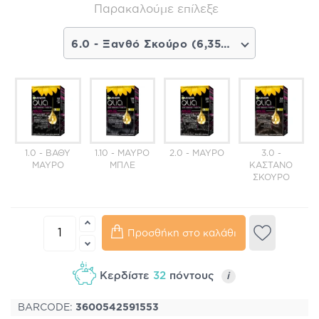
Παρακαλούμε επίλεξε
6.0 - Ξανθό Σκούρο (6,35€)
1.0 - ΒΑΘΎ
1.10 - ΜΑΎΡΟ
2.0 - ΜΑΎΡΟ
3.0 -
ΜΑΎΡΟ
ΜΠΛΕ
ΚΑΣΤΑΝΌ
ΣΚΟΎΡΟ
Προσθήκη στο καλάθι
Κερδίστε
32
πόντους
i
BARCODE:
3600542591553