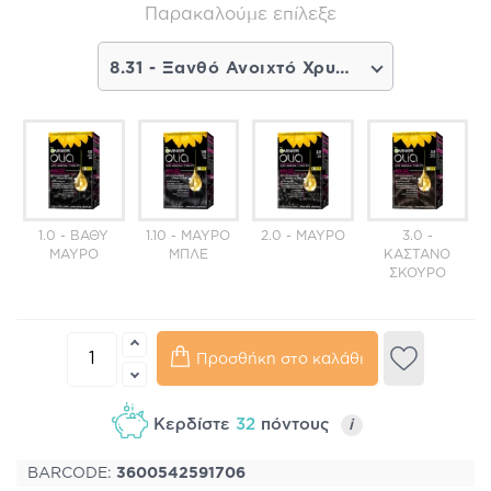
Παρακαλούμε επίλεξε
8.31 - Ξανθό Ανοιχτό Χρυσαφί (6,35€)
1.0 - ΒΑΘΎ
1.10 - ΜΑΎΡΟ
2.0 - ΜΑΎΡΟ
3.0 -
ΜΑΎΡΟ
ΜΠΛΕ
ΚΑΣΤΑΝΌ
ΣΚΟΎΡΟ
Προσθήκη στο καλάθι
Κερδίστε
32
πόντους
i
BARCODE:
3600542591706