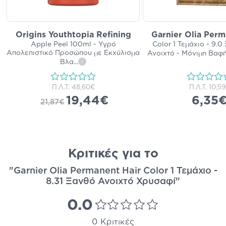
Origins Youthtopia Refining
Garnier Olia Perm
Apple Peel 100ml - Υγρό
Color 1 Τεμάχιο - 9.
Απολεπιστικό Προσώπου με Εκχύλισμα
Ανοιχτό - Μόνιμη Βαφ
Βλα
...
i
Π.Λ.Τ.
48,60€
Π.Λ.Τ.
10,5
19,44€
6,35
21,87€
Κριτικές για το
"Garnier Olia Permanent Hair Color 1 Τεμάχιο -
8.31 Ξανθό Ανοιχτό Χρυσαφί"
0.0
0 Κριτικές