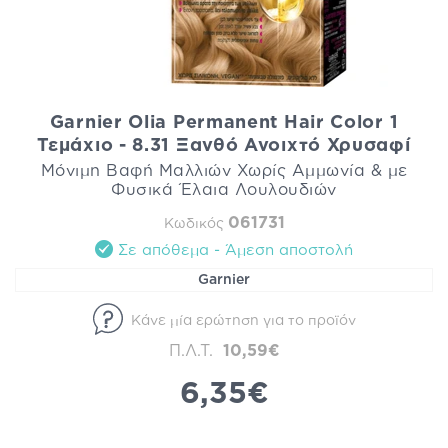
Garnier Olia Permanent Hair Color 1
Τεμάχιο - 8.31 Ξανθό Ανοιχτό Χρυσαφί
Μόνιμη Βαφή Μαλλιών Χωρίς Αμμωνία & με
Φυσικά Έλαια Λουλουδιών
061731
Κωδικός
Σε απόθεμα - Άμεση αποστολή
Garnier
Κάνε μία ερώτηση για το προϊόν
Π.Λ.Τ.
10,59€
6,35€