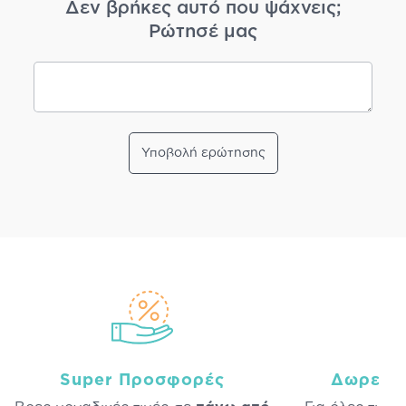
Δεν βρήκες αυτό που ψάχνεις;
Ρώτησέ μας
Υποβολή ερώτησης
Super Προσφορές
Δωρεάν