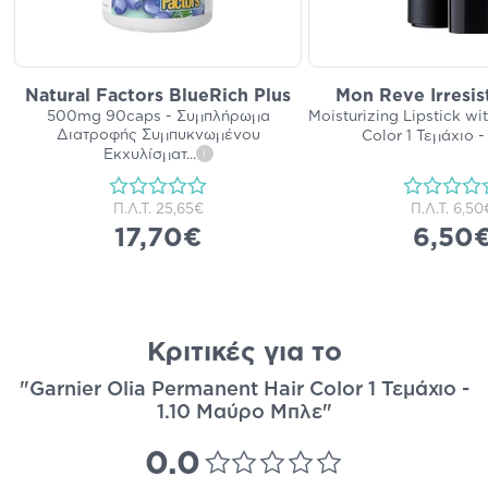
Natural Factors BlueRich Plus
Mon Reve Irresist
500mg 90caps - Συμπλήρωμα
Moisturizing Lipstick wi
Διατροφής Συμπυκνωμένου
Color 1 Τεμάχιο - 
Εκχυλίσματ
...
i
Π.Λ.Τ.
25,65€
Π.Λ.Τ.
6,50
17,70€
6,50
Κριτικές για το
"Garnier Olia Permanent Hair Color 1 Τεμάχιο -
1.10 Μαύρο Μπλε"
0.0