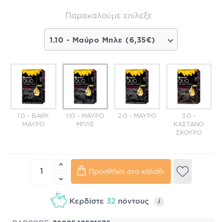
Παρακαλούμε επίλεξε
1.10 - Μαύρο Μπλε (6,35€)
1.0 - ΒΑΘΎ
1.10 - ΜΑΎΡΟ
2.0 - ΜΑΎΡΟ
3.0 -
ΜΑΎΡΟ
ΜΠΛΕ
ΚΑΣΤΑΝΌ
ΣΚΟΎΡΟ
Προσθήκη στο καλάθι
Κερδίστε
32
πόντους
i