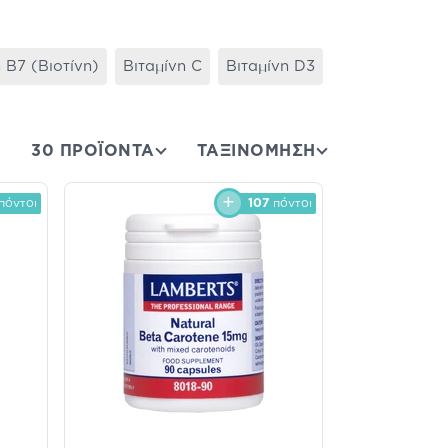
 B7 (Βιοτίνη)
Βιταμίνη C
Βιταμίνη D3
Βιταμίνη K
30 ΠΡΟΪΟΝΤΑ
ΤΑΞΙΝΌΜΗΣΗ
πόντοι
107
πόντοι