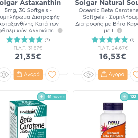
olgar Astaxanthin
Solgar Natural So
5mg, 30 Softgels -
Oceanic Beta Caroten
υμπλήρωμα Διατροφής
Softgels - Συμπλήρω
Ασταξανθίνης Κατά των
Διατροφής με Βήτα Καρ
φθαλμικών Αλλοιώσε
...
με Ι
...
i
i
(3)
(1)
Π.Λ.Τ.
31,87€
Π.Λ.Τ.
24,67€
21,35€
16,53€
Αγορά
Αγορά
61
πόντοι
122