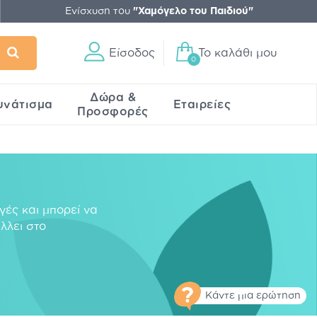
Ενίσχυση του
"Χαμόγελο του Παιδιού"
Είσοδος
Το καλάθι μου
0
Δώρα &
υνάτισμα
Εταιρείες
Προσφορές
γές και μπορεί να
λλει στο
Κάντε μια ερώτηση