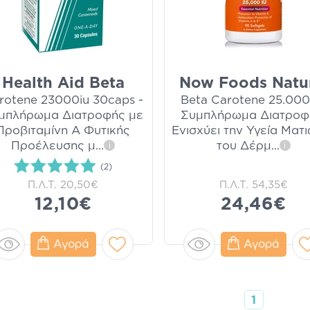
Health Aid Beta
Now Foods Natu
rotene 23000iu 30caps -
Beta Carotene 25.000
μπλήρωμα Διατροφής με
Συμπλήρωμα Διατροφ
Προβιταμίνη Α Φυτικής
Ενισχύει την Υγεία Ματ
Προέλευσης μ
...
του Δέρμ
...
i
i
(2)
Π.Λ.Τ.
20,50€
Π.Λ.Τ.
54,35€
12,10€
24,46€
Αγορά
Αγορά
1