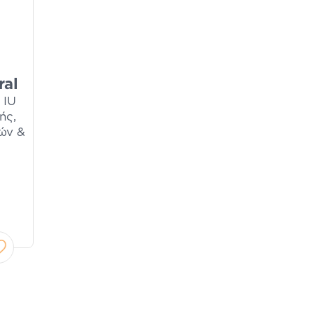
ral
 IU
ής,
ιών &