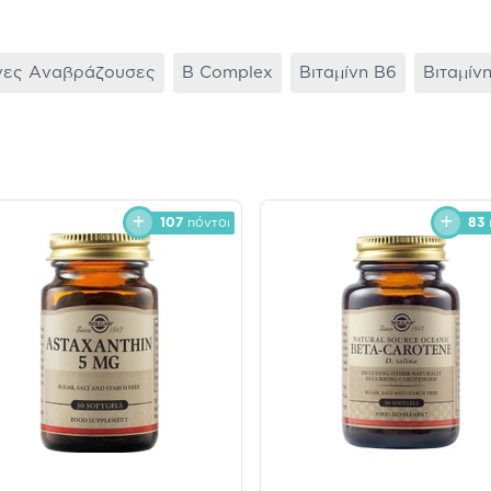
ίνες Aναβράζουσες
B Complex
Βιταμίνη B6
Βιταμίνη
107
πόντοι
83