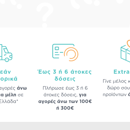
εάν
Έως 3 ή 6 άτοκες
Extr
ορικά
δόσεις
Γίνε μέλος 
δώρο σου
 αγορές
άνω
Πλήρωσε έως 3 ή 6
προϊόντων
ια μέλη
σε
άτοκες δόσεις,
για
 Ελλάδα*
αγορές άνω των 100€
ή 300€