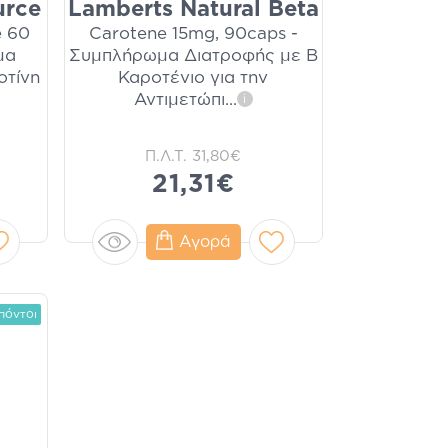
urce
Lamberts Natural Beta
e 60
Carotene 15mg, 90caps -
μα
Συμπλήρωμα Διατροφής με Β
οτίνη
Καροτένιο για την
Αντιμετώπι
...
i
Π.Λ.Τ.
31,80€
21,31€
Αγορά
πόντοι