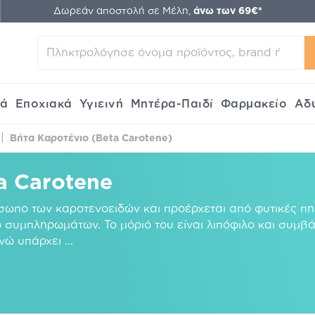
Δωρεάν αποστολή σε Μέλη,
άνω των 69€*
κά
Εποχιακά
Υγιεινή
Μητέρα-Παιδί
Φαρμακείο
Αδ
Βήτα Καροτένιο (Beta Carotene)
a Carotene
όσωπο των καροτενοειδών και προέρχεται από φυτικές πη
 συμπληρωμάτων. Το μόριό του είναι λιπόφιλο και συμβά
ενώ υπάρχει
...