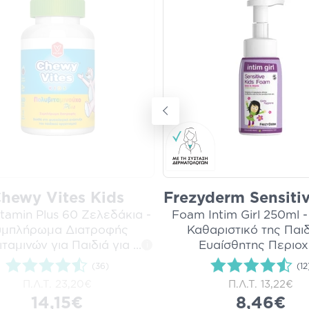
hewy Vites Kids
Frezyderm Sensitiv
itamin Plus 60 Ζελεδάκια -
Foam Intim Girl 250ml 
υμπλήρωμα Διατροφής
Καθαριστικό της Παι
ταμινών για Παιδιά για
...
Ευαίσθητης Περιο
i
(36)
(12
Π.Λ.Τ.
23,20€
Π.Λ.Τ.
13,22€
14,15€
8,46€