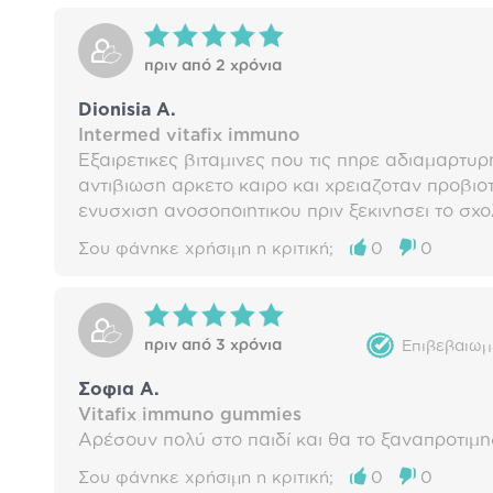
πριν από 2 χρόνια
Dionisia A.
Intermed vitafix immuno
Εξαιρετικες βιταμινες που τις πηρε αδιαμαρτυρ
αντιβιωση αρκετο καιρο και χρειαζοταν προβιοτι
ενυσχιση ανοσοποιητικου πριν ξεκινησει το σχο
Σου φάνηκε χρήσιμη η κριτική;
0
0
πριν από 3 χρόνια
Επιβεβαιωμ
Σοφια Α.
Vitafix immuno gummies
Αρέσουν πολύ στο παιδί και θα το ξαναπροτιμ
Σου φάνηκε χρήσιμη η κριτική;
0
0