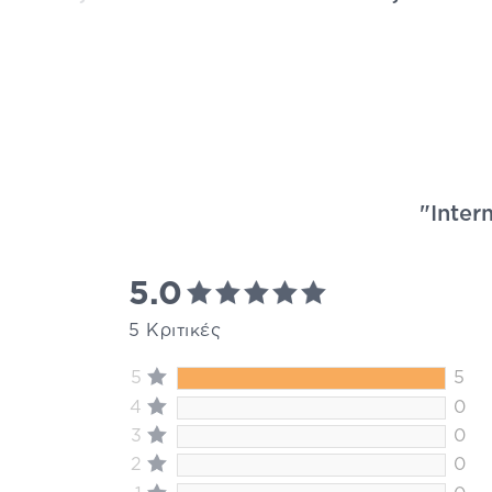
"Inter
5.0
5 Κριτικές
5
5
4
0
3
0
2
0