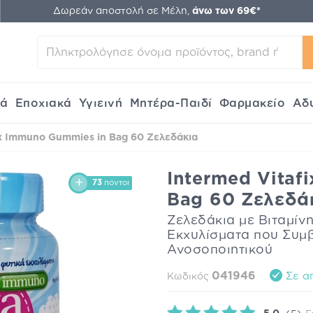
Δωρεάν αποστολή σε Μέλη,
άνω των 69€*
κά
Εποχιακά
Υγιεινή
Μητέρα-Παιδί
Φαρμακείο
Αδ
ix Immuno Gummies in Bag 60 Ζελεδάκια
Intermed Vitaf
73
πόντοι
Bag 60 Ζελεδά
Ζελεδάκια με Βιταμίν
Εκχυλίσματα που Συμ
Ανοσοποιητικού
041946
Σε α
Κωδικός