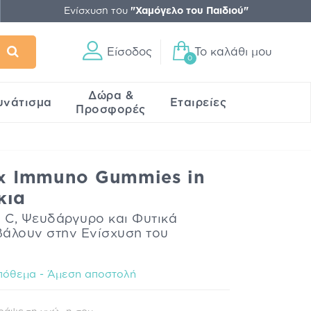
Ενίσχυση του
"Χαμόγελο του Παιδιού"
Είσοδος
Το καλάθι μου
0
Δώρα &
υνάτισμα
Εταιρείες
Προσφορές
ix Immuno Gummies in
κια
η C, Ψευδάργυρο και Φυτικά
βάλουν στην Ενίσχυση του
πόθεμα - Άμεση αποστολή