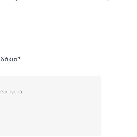
εδάκια"
ένη αγορά