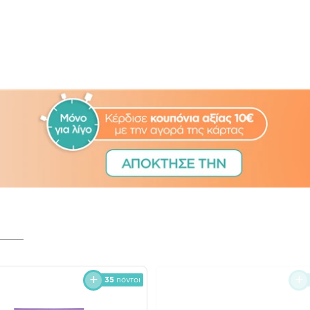
35
πόντοι