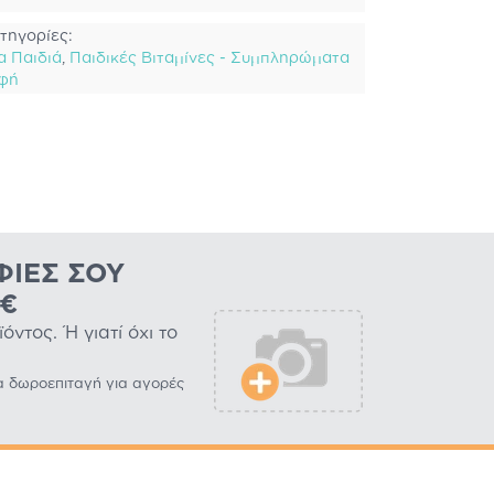
τηγορίες:
α Παιδιά
,
Παιδικές Βιταμίνες - Συμπληρώματα
οφή
ΦΊΕΣ ΣΟΥ
0€
ντος. Ή γιατί όχι το
α δωροεπιταγή για αγορές