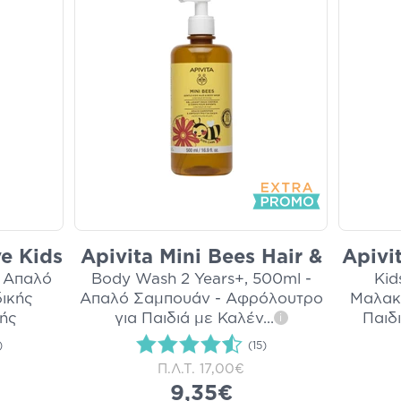
e Kids
Apivita Mini Bees Hair &
Apivi
- Απαλό
Body Wash 2 Years+, 500ml -
Kid
δικής
Απαλό Σαμπουάν - Αφρόλουτρο
Μαλακ
χής
για Παιδιά με Καλέν
...
Παιδ
i
)
(15)
Π.Λ.Τ.
17,00€
9,35€