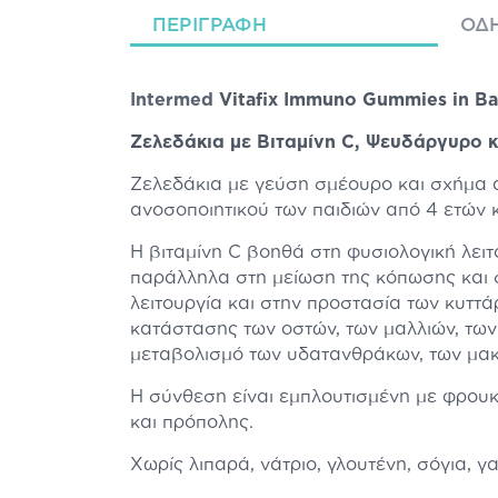
ΠΕΡΙΓΡΑΦΉ
ΟΔΗ
Intermed
Vitafix Immuno Gummies in B
Ζελεδάκια με Βιταμίνη C, Ψευδάργυρο 
Ζελεδάκια με γεύση σμέουρο και σχήμα α
ανοσοποιητικού των παιδιών από 4 ετών κ
H βιταμίνη C βοηθά στη φυσιολογική λε
παράλληλα στη μείωση της κόπωσης και σ
λειτουργία και στην προστασία των κυττ
κατάστασης των οστών, των μαλλιών, των
μεταβολισμό των υδατανθράκων, των μακ
Η σύνθεση είναι εμπλουτισμένη με φρουκ
και πρόπολης.
Xωρίς λιπαρά, νάτριο, γλουτένη, σόγια, 