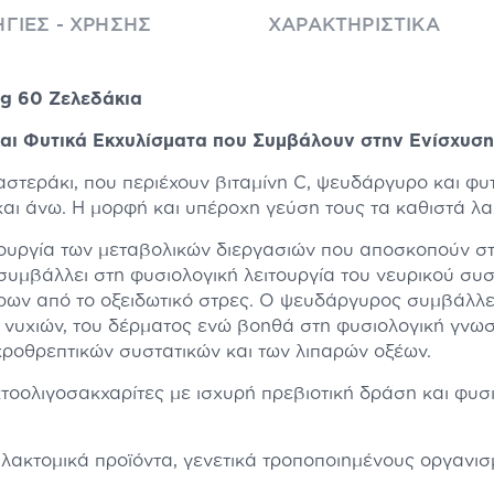
ΓΊΕΣ - ΧΡΉΣΗΣ
ΧΑΡΑΚΤΗΡΙΣΤΙΚΆ
ag 60 Ζελεδάκια
και Φυτικά Εκχυλίσματα που Συμβάλουν στην Ενίσχυσ
στεράκι, που περιέχουν βιταμίνη C, ψευδάργυρο και φυτ
αι άνω. H μορφή και υπέροχη γεύση τους τα καθιστά λαχ
ιτουργία των μεταβολικών διεργασιών που αποσκοπούν 
υμβάλλει στη φυσιολογική λειτουργία του νευρικού συσ
άρων από το οξειδωτικό στρες. Ο ψευδάργυρος συμβάλλε
 νυχιών, του δέρματος ενώ βοηθά στη φυσιολογική γνωσι
ροθρεπτικών συστατικών και των λιπαρών οξέων.
τοολιγοσακχαρίτες με ισχυρή πρεβιοτική δράση και φυσ
γαλακτομικά προϊόντα, γενετικά τροποποιημένους οργανισ