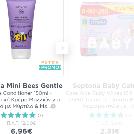
ta Mini Bees Gentle
Septona Baby Cal
s Conditioner 150ml -
Care Aloe Baby Wipes 180
τική Κρέμα Μαλλιών για
(3x60 Τεμάχια) - Απαλά 
ιά με Μύρτιλο & Μέ
...
Μωρομάντηλα με
...
i
(7)
(7)
Π.Λ.Τ.
12,00€
Π.Λ.Τ.
3,98€
6,96€
2,31€