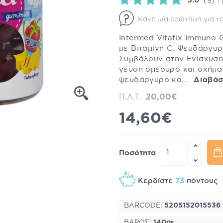
5.0
(5)
Γ
Κάνε μία ερώτηση για το
Intermed Vitafix Immuno
με Βιταμίνη C, Ψευδάργυρ
Συμβάλουν στην Ενίσχυση
γεύση σμέουρο και σχήμα 
ψευδάργυρο κα...
Διαβάσ
Π.Λ.Τ.
20,00€
14,60€
Ποσότητα
Κερδίστε
73
πόντους
BARCODE:
5205152015536
ΒΑΡΟΣ:
140gr