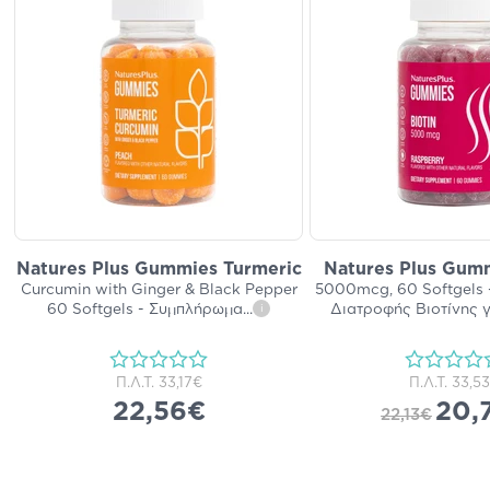
Natures Plus Gummies Turmeric
Natures Plus Gumm
Curcumin with Ginger & Black Pepper
5000mcg, 60 Softgels
60 Softgels - Συμπλήρωμα
...
Διατροφής Βιοτίνης γ
i
Π.Λ.Τ.
33,17€
Π.Λ.Τ.
33,5
22,56€
20,
22,13€