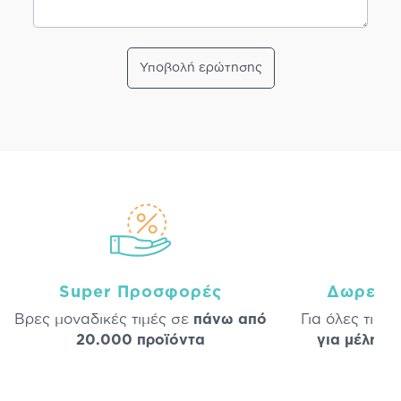
Υποβολή ερώτησης
Super Προσφορές
Δωρεάν
Βρες μοναδικές τιμές σε
πάνω από
Για όλες τις 
20.000 προϊόντα
για μέλη
σε