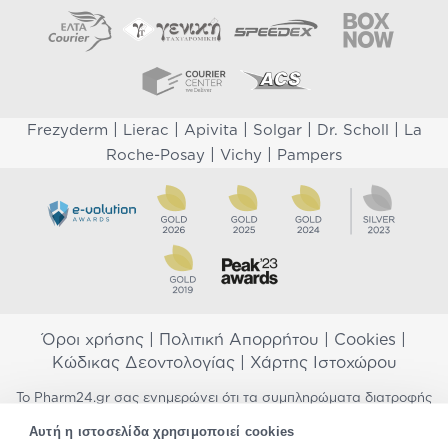
|
|
|
|
|
Frezyderm
Lierac
Apivita
Solgar
Dr. Scholl
La
|
|
Roche-Posay
Vichy
Pampers
Όροι χρήσης
|
Πολιτική Απορρήτου
|
Cookies
|
Κώδικας Δεοντολογίας
|
Χάρτης Ιστοχώρου
Το Pharm24.gr σας ενημερώνει ότι τα συμπληρώματα διατροφής
δεν αντικαθιστούν μια ισορροπημένη διατροφή και δεν
Αυτή η ιστοσελίδα χρησιμοποιεί cookies
προορίζονται για την πρόληψη, αγωγή ή θεραπεία ανθρώπινης