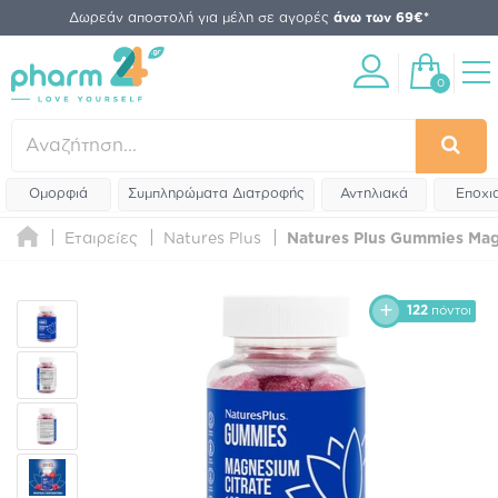
Δωρεάν αποστολή για μέλη σε αγορές
άνω των 69€*
0
Ομορφιά
Συμπληρώματα Διατροφής
Αντηλιακά
Εποχι
Εταιρείες
Natures Plus
Natures Plus Gummies Mag
122
πόντοι