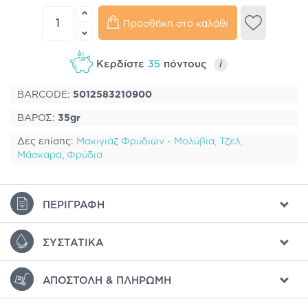
Προσθήκη στο καλάθι
Κερδίστε
35
πόντους
i
BARCODE:
5012583210900
ΒΑΡΟΣ:
35gr
Δες επίσης:
Μακιγιάζ Φρυδιών - Μολύβια, Τζελ,
Μάσκαρα
,
Φρύδια
ΠΕΡΙΓΡΑΦΉ
ΣΥΣΤΑΤΙΚΆ
ΑΠΟΣΤΟΛΉ & ΠΛΗΡΩΜΉ