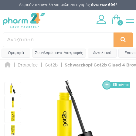
Δωρεάν αποστολή για μέλη σε αγορές
άνω των 69€*
0
Ομορφιά
Συμπληρώματα Διατροφής
Αντηλιακά
Εποχι
Εταιρείες
Got2b
Schwarzkopf Got2b Glued 4 Brow
35
πόντοι