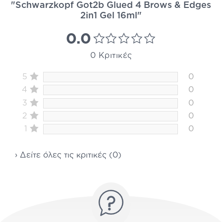
"Schwarzkopf Got2b Glued 4 Brows & Edges
2in1 Gel 16ml"
0.0
0 Κριτικές
5
0
4
0
3
0
2
0
1
0
› Δείτε όλες τις κριτικές (0)