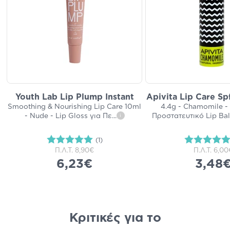
Youth Lab Lip Plump Instant
Apivita Lip Care Sp
Smoothing & Nourishing Lip Care 10ml
4.4g - Chamomile -
- Nude - Lip Gloss για Πε
...
Προστατευτικό Lip Ba
i
(1)
Π.Λ.Τ.
8,90€
Π.Λ.Τ.
6,00
6,23€
3,48
Κριτικές για το