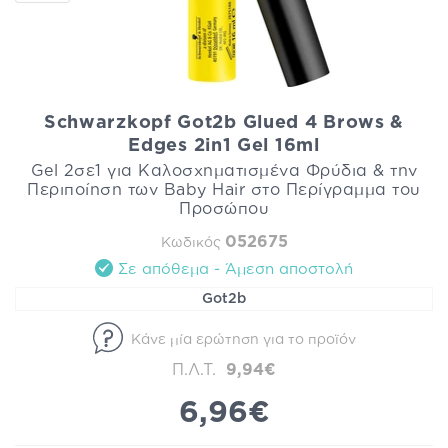
Schwarzkopf Got2b Glued 4 Brows &
Edges 2in1 Gel 16ml
Gel 2σε1 για Καλοσχηματισμένα Φρύδια & την
Περιποίηση των Baby Hair στο Περίγραμμα του
Προσώπου
052675
Κωδικός
Σε απόθεμα - Άμεση αποστολή
Got2b
Κάνε μία ερώτηση για το προϊόν
Π.Λ.Τ.
9,94€
6,96€