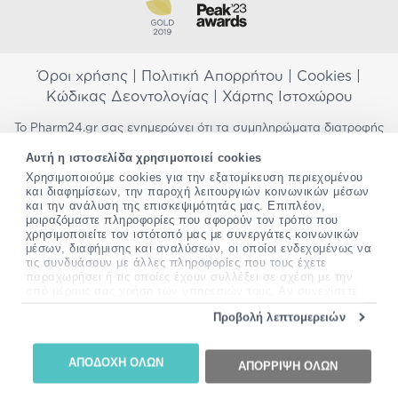
Όροι χρήσης
|
Πολιτική Απορρήτου
|
Cookies
|
Κώδικας Δεοντολογίας
|
Χάρτης Ιστοχώρου
Το Pharm24.gr σας ενημερώνει ότι τα συμπληρώματα διατροφής
δεν αντικαθιστούν μια ισορροπημένη διατροφή και δεν
Αυτή η ιστοσελίδα χρησιμοποιεί cookies
προορίζονται για την πρόληψη, αγωγή ή θεραπεία ανθρώπινης
νόσου. Συμβουλευτείτε τον γιατρό σας εάν είστε έγκυος,
Χρησιμοποιούμε cookies για την εξατομίκευση περιεχομένου
και διαφημίσεων, την παροχή λειτουργιών κοινωνικών μέσων
θηλάζετε, ακολουθείτε παράλληλα φαρμακευτική αγωγή ή
και την ανάλυση της επισκεψιμότητάς μας. Επιπλέον,
αντιμετωπίζετε προβλήματα υγείας πριν χρησιμοποιήσετε
μοιραζόμαστε πληροφορίες που αφορούν τον τρόπο που
οποιοδήποτε συμπλήρωμα διατροφής. Προσπαθούμε διαρκώς να
χρησιμοποιείτε τον ιστότοπό μας με συνεργάτες κοινωνικών
σας παρέχουμε ακριβείς και έγκυρες πληροφορίες. Σε περίπτωση
μέσων, διαφήμισης και αναλύσεων, οι οποίοι ενδεχομένως να
που έχετε κάποια ερώτηση ή παρατήρηση σχετικά με αυτές,
τις συνδυάσουν με άλλες πληροφορίες που τους έχετε
παρακαλώ
επικοινωνήστε μαζί μας
.
παραχωρήσει ή τις οποίες έχουν συλλέξει σε σχέση με την
από μέρους σας χρήση των υπηρεσιών τους. Αν συνεχίσετε
*Ισχύουν όροι & προϋποθέσεις
να χρησιμοποιείτε την ιστοσελίδα μας, συναινείτε στη χρήση
Προβολή λεπτομερειών
των cookies μας.
Copyright
©
2012-2026 - All rights Reserved •
Περισσότερες πληροφορίες σχετικά με τα cookies, μπορείτε
Website by
24lc.gr
να δείτε
εδώ
.
ΑΠΟΔΟΧΗ ΟΛΩΝ
ΑΠΟΡΡΙΨΗ ΟΛΩΝ