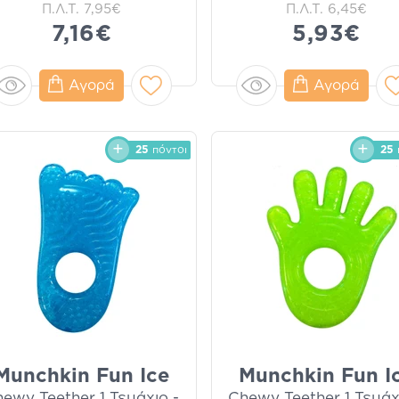
Π.Λ.Τ.
7,95€
Π.Λ.Τ.
6,45€
7,16€
5,93€
Αγορά
Αγορά
25
πόντοι
25
Munchkin Fun Ice
Munchkin Fun I
ewy Teether 1 Τεμάχιο -
Chewy Teether 1 Τεμάχ