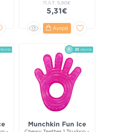
Π.Λ.Τ.
5,90€
5,31€
Αγορά
πόντοι
25
πόντοι
ce
Munchkin Fun Ice
ιο -
Chewy Teether 1 Τεμάχιο -