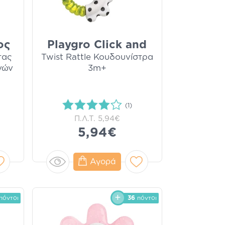
ος
Playgro Click and
τας
Twist Rattle Κουδουνίστρα
νών
3m+
(1)
Π.Λ.Τ.
5,94€
5,94€
Αγορά
πόντοι
36
πόντοι