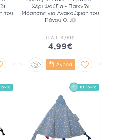
δι
Χέρι Φούξια - Παιχνίδι
η του
Μάσησης για Ανακούφιση του
Πόνου Ο
...
i
Π.Λ.Τ.
4,99€
4,99€
Αγορά
πόντοι
81
πόντοι