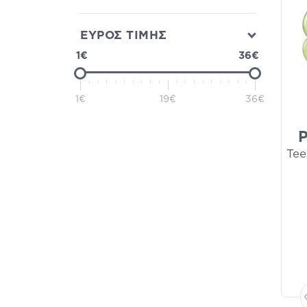
ΕΥΡΟΣ ΤΙΜΗΣ
1€
36€
1€
19€
36€
P
Tee