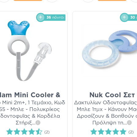
36
πόντοι
30
am Mini Cooler &
Nuk Cool Σετ
p Mini 2m+, 1 Τεμάχιο, Κωδ
Δακτυλίων Οδοντοφυΐα
55 - Μπλε - Πολυκρίκος
Μπλε 1τμχ - Κάνουν Μα
δοντοφυΐας & Κορδέλα
Δροσίζουν & Βοηθούν 
Στήριξ
...
Πρόληψη τη
...
i
i
(2)
(2)