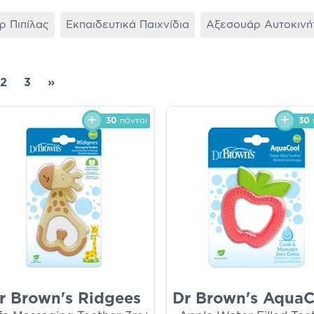
ρ Πιπίλας
Εκπαιδευτικά Παιχνίδια
Αξεσουάρ Αυτοκινήτ
2
3
»
30
πόντοι
30
r Brown's Ridgees
Dr Brown's Aqua