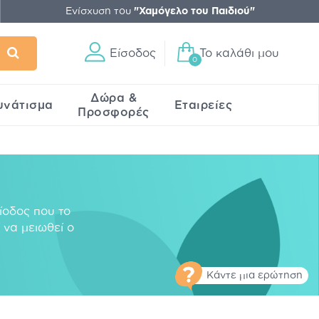
Ενίσχυση του
"Χαμόγελο του Παιδιού"
Είσοδος
Το καλάθι μου
0
Δώρα &
υνάτισμα
Εταιρείες
Προσφορές
ίοδος που το
 να μειωθεί ο
Κάντε μια ερώτηση