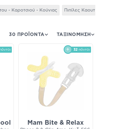
ου - Καροτσιού - Κούνιας
Πιπίλες Καουτσούκ
Αποστε
30 ΠΡΟΪΟΝΤΑ
ΤΑΞΙΝΌΜΗΣΗ
πόντοι
32
πόντοι
Cool
Mam Bite & Relax