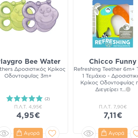
laygro Bee Water
Chicco Funny
thers Δροσιστικός Κρίκος
Refreshing Teether 6m+
Οδοντοφυΐας 3m+
1 Τεμάχιο - Δροσιστι
Κρίκος Οδοντοφυίας 
Διεγείρει τ
...
i
(2)
Π.Λ.Τ.
4,95€
Π.Λ.Τ.
7,90€
4,95€
7,11€
Αγορά
Αγορά