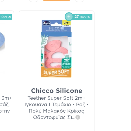
πόντοι
27
πόντοι
Chicco Silicone
ς 3m+
Teether Super Soft 2m+
σάζ,
Ιγκουάνα 1 Τεμάχιο - Ροζ -
στην
Πολύ Μαλακός Κρίκος
Οδοντοφυΐας Σι
...
i