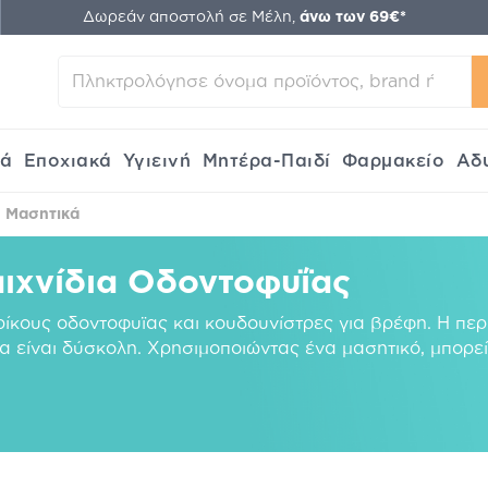
Δωρεάν αποστολή σε Μέλη,
άνω των 69€*
κά
Εποχιακά
Υγιεινή
Μητέρα-Παιδί
Φαρμακείο
Αδ
Μασητικά
ιχνίδια Οδοντοφυΐας
ίκους οδοντοφυϊας και κουδουνίστρες για βρέφη. Η περ
α είναι δύσκολη. Χρησιμοποιώντας ένα μασητικό, μπορεί