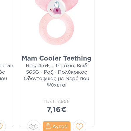
Mam Cooler Teething
 Tucan
Ring 4m+, 1 Τεμάχιο, Κωδ
κός
565G - Ροζ - Πολύκρικος
που
Οδοντοφυΐας με Νερό που
Ψύχεται
Π.Λ.Τ.
7,95€
7,16€
Αγορά