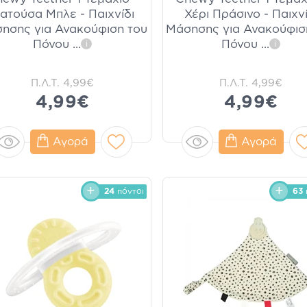
ατούσα Μπλε - Παιχνίδι
Χέρι Πράσινο - Παιχνί
ησης για Ανακούφιση του
Μάσησης για Ανακούφισ
Πόνου
...
Πόνου
...
i
i
Π.Λ.Τ.
4,99€
Π.Λ.Τ.
4,99€
4,99€
4,99€
Αγορά
Αγορά
24
πόντοι
63