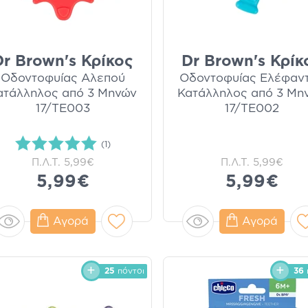
Dr Brown's Κρίκος
Dr Brown's Κρίκ
Οδοντοφυίας Αλεπού
Οδοντοφυίας Ελέφαν
ατάλληλος από 3 Μηνών
Κατάλληλος από 3 Μη
17/TE003
17/TE002
(1)
Π.Λ.Τ.
5,99€
Π.Λ.Τ.
5,99€
5,99€
5,99€
Αγορά
Αγορά
25
πόντοι
36