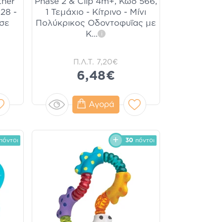
ther
Phase 2 & Clip 4m+, Κωδ 566,
28 -
1 Τεμάχιο - Κίτρινο - Μίνι
σε
Πολύκρικος Οδοντοφυΐας με
Κ
...
i
Π.Λ.Τ.
7,20€
6,48€
Αγορά
πόντοι
30
πόντοι