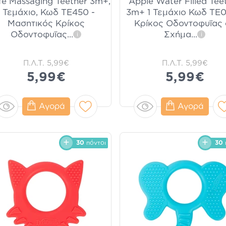
fe Massaging Teether 3m+,
Apple Water Filled Tee
1 Τεμάχιο, Κωδ TE450 -
3m+ 1 Τεμάχιο Κωδ TE0
Μασητικός Κρίκος
Κρίκος Οδοντοφυΐας 
Οδοντοφυΐας
...
Σχήμα
...
i
i
Π.Λ.Τ.
5,99€
Π.Λ.Τ.
5,99€
5,99€
5,99€
Αγορά
Αγορά
30
πόντοι
30